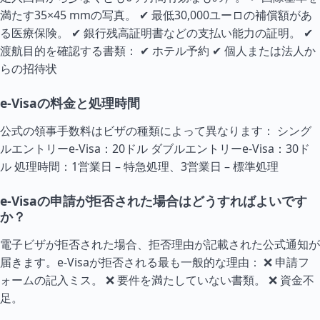
満たす35×45 mmの写真。 ✔ 最低30,000ユーロの補償額があ
る医療保険。 ✔ 銀行残高証明書などの支払い能力の証明。 ✔
渡航目的を確認する書類： ✔ ホテル予約 ✔ 個人または法人か
らの招待状
e-Visaの料金と処理時間
公式の領事手数料はビザの種類によって異なります： シング
ルエントリーe-Visa：20ドル ダブルエントリーe-Visa：30ド
ル 処理時間：1営業日 – 特急処理、3営業日 – 標準処理
e-Visaの申請が拒否された場合はどうすればよいです
か？
電子ビザが拒否された場合、拒否理由が記載された公式通知が
届きます。e-Visaが拒否される最も一般的な理由： ❌ 申請フ
ォームの記入ミス。 ❌ 要件を満たしていない書類。 ❌ 資金不
足。