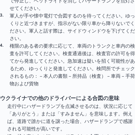
で停止し、ヘッドライトを消してハザードランプを点灯さ
せてください。
軍人が手や懐中電灯で合図するのを待ってください。ゆっ
くりと近づきますが、指示がない限り車から降りないでく
ださい。軍人と話す際は、サイドウィンドウを下げてくだ
さい。
権限のある者の要求に応じて、車両のトランクと車内の検
査を許可してください。検査通過後は、検査官の許可を得
てから発進してください。急加速は疑いを招く可能性があ
るため、ゆっくりと発進してください。検問所でチェック
されるもの： – 本人の書類 – 所持品（検査） – 車両 – 手荷
物および貨物
ウクライナでの他のドライバーによる合図の意味
走行中にハザードランプを点滅させるのは、状況に応じて
「ありがとう」または「すみません」を意味します。例え
ば、道路で誰かに道を譲った場合、ハザードランプで感謝
される可能性が高いです。