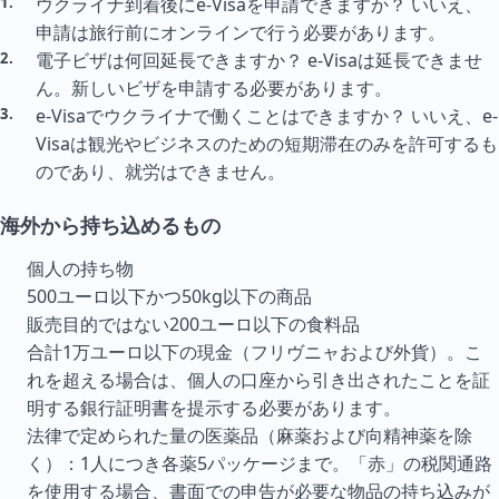
ウクライナ到着後にe-Visaを申請できますか？ いいえ、
申請は旅行前にオンラインで行う必要があります。
電子ビザは何回延長できますか？ e-Visaは延長できませ
ん。新しいビザを申請する必要があります。
e-Visaでウクライナで働くことはできますか？ いいえ、e-
Visaは観光やビジネスのための短期滞在のみを許可するも
のであり、就労はできません。
海外から持ち込めるもの
個人の持ち物
500ユーロ以下かつ50kg以下の商品
販売目的ではない200ユーロ以下の食料品
合計1万ユーロ以下の現金（フリヴニャおよび外貨）。こ
れを超える場合は、個人の口座から引き出されたことを証
明する銀行証明書を提示する必要があります。
法律で定められた量の医薬品（麻薬および向精神薬を除
く）：1人につき各薬5パッケージまで。「赤」の税関通路
を使用する場合、書面での申告が必要な物品の持ち込みが