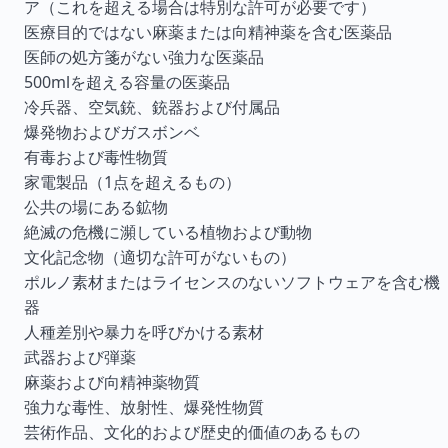
ア（これを超える場合は特別な許可が必要です）
医療目的ではない麻薬または向精神薬を含む医薬品
医師の処方箋がない強力な医薬品
500mlを超える容量の医薬品
冷兵器、空気銃、銃器および付属品
爆発物およびガスボンベ
有毒および毒性物質
家電製品（1点を超えるもの）
公共の場にある鉱物
絶滅の危機に瀕している植物および動物
文化記念物（適切な許可がないもの）
ポルノ素材またはライセンスのないソフトウェアを含む機
器
人種差別や暴力を呼びかける素材
武器および弾薬
麻薬および向精神薬物質
強力な毒性、放射性、爆発性物質
芸術作品、文化的および歴史的価値のあるもの