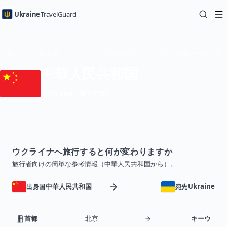
Ukraine
TravelGuard
ホーム
国別ガイド
中華人民共和国からウクライナへの旅行 — 旅行ガイド
中華人民共和国
eVisa（電子ビザ）
ウクライナへ旅行すると何が変わりますか
旅行者向けの簡単な参考情報（中華人民共和国から）。
中華人民共和国
Ukraine
出身国
宛先
首都
北京
キーウ