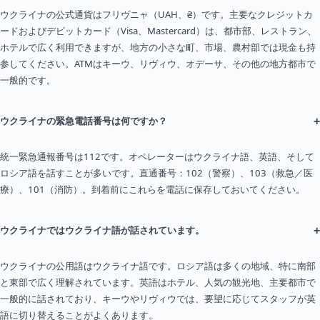
ウクライナの公式通貨はフリヴニャ（UAH、₴）です。主要なクレジットカ
ードおよびデビットカード（Visa、Mastercard）は、都市部、レストラン、
ホテルで広く利用できますが、地方の小さな町、市場、農村部では現金も持
参してください。ATMはキーウ、リヴィウ、オデーサ、その他の地方都市で
一般的です。
+
ウクライナの緊急電話番号は何ですか？
統一緊急通報番号は112です。オペレーターはウクライナ語、英語、そして
ロシア語を話すことが多いです。直通番号：102（警察）、103（救急／医
療）、101（消防）。到着前にこれらを電話に保存しておいてください。
+
ウクライナではウクライナ語が話されています。
ウクライナの公用語はウクライナ語です。ロシア語は多くの地域、特に南部
と東部で広く理解されています。英語はホテル、人気の観光地、主要都市で
一般的に話されており、キーウやリヴィウでは、要望に応じてスタッフが英
語に切り替えることがよくあります。