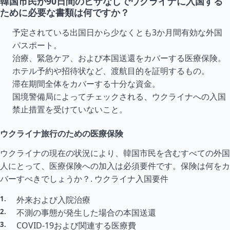
韓国市民が90日間のビザなしでウクライナに入国する
ために必要な書類は何ですか？
予定されている出国日から少なくとも3か月間有効な外国
パスポート。
治療、緊急ケア、および本国送還をカバーする医療保険。
ホテル予約や招待状など、渡航目的を証明するもの。
滞在期間全体をカバーする十分な資金。
国境警備局によってチェックされる、ウクライナへの入国
禁止措置を受けていないこと。
ウクライナ旅行のための医療保険
ウクライナの現在の状況により、韓国市民を含むすべての外国
人にとって、医療保険への加入は必須要件です。保険は何をカ
バーすべきでしょうか？.
ウクライナ入国要件
外来および入院治療
不測の事態が発生した場合の本国送還
COVID-19および関連する医療費