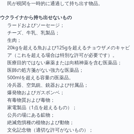
民が税関を一時的に通過して持ち出す物品。
ウクライナから持ち出せないもの
ラードおよびソーセージ；
チーズ、牛乳、乳製品；
生肉；
20kgを超える魚および125gを超えるチョウザメのキャビ
ア（これを超える場合は特別な許可が必要です）。
医療目的ではない麻薬または向精神薬を含む医薬品；
医師の処方箋がない強力な医薬品；
500mlを超える容量の医薬品。
冷兵器、空気銃、銃器および付属品；
爆発物およびガスボンベ；
有毒物質および毒物；
家電製品（1点を超えるもの）；
公共の場にある鉱物；
絶滅危惧種の植物および動物；
文化記念物（適切な許可がないもの）；