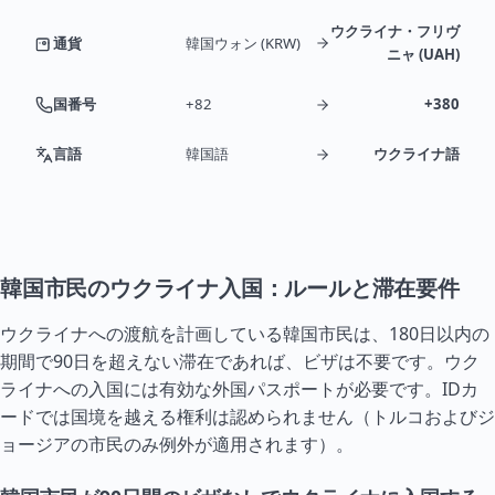
ウクライナ・フリヴ
通貨
韓国ウォン (KRW)
ニャ (UAH)
国番号
+82
+380
言語
韓国語
ウクライナ語
韓国市民のウクライナ入国：ルールと滞在要件
ウクライナへの渡航を計画している韓国市民は、180日以内の
期間で90日を超えない滞在であれば、ビザは不要です。ウク
ライナへの入国には有効な外国パスポートが必要です。IDカ
ードでは国境を越える権利は認められません（
トルコ
および
ジ
ョージア
の市民のみ例外が適用されます）。