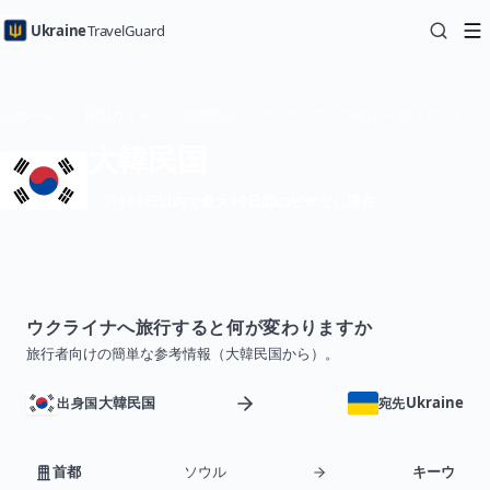
Ukraine
TravelGuard
ホーム
国別ガイド
大韓民国からウクライナへの旅行 — 旅行ガイド
大韓民国
180日以内で最大90日間のビザなし滞在
ウクライナへ旅行すると何が変わりますか
旅行者向けの簡単な参考情報（大韓民国から）。
大韓民国
Ukraine
出身国
宛先
首都
ソウル
キーウ