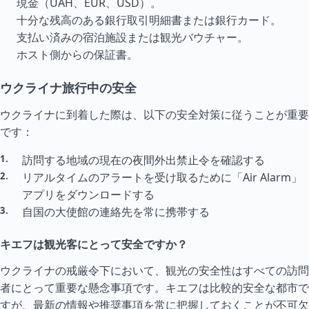
現金（UAH、EUR、USD）。
十分な残高のある銀行取引明細書または銀行カード。
支払い済みの宿泊施設または観光バウチャー。
ホスト側からの保証書。
ウクライナ旅行中の安全
ウクライナに到着した際は、以下の安全対策に従うことが重要
です：
訪問する地域の現在の夜間外出禁止令を確認する
リアル
タイ
ムのアラートを受け取るために「Air Alarm」
アプリをダウンロードする
自国の大使館の連絡先を常に携帯する
キエフは観光客にとって安全ですか？
ウクライナの戒厳令下において、観光の安全性はすべての訪問
者にとって重要な懸念事項です。キエフは比較的安全な都市で
すが、最新の情報や推奨事項を常に把握しておくことが不可欠