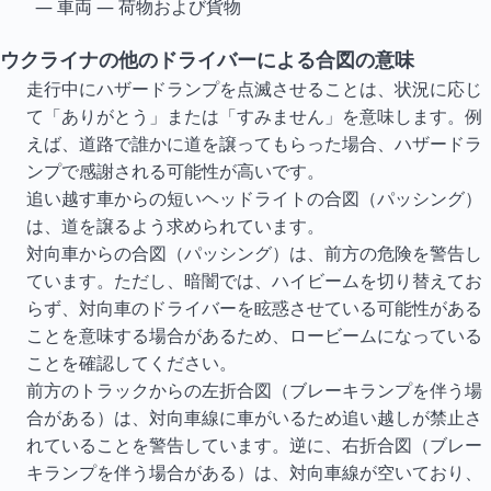
— 車両 — 荷物および貨物
ウクライナの他のドライバーによる合図の意味
走行中にハザードランプを点滅させることは、状況に応じ
て「ありがとう」または「すみません」を意味します。例
えば、道路で誰かに道を譲ってもらった場合、ハザードラ
ンプで感謝される可能性が高いです。
追い越す車からの短いヘッドライトの合図（パッシング）
は、道を譲るよう求められています。
対向車からの合図（パッシング）は、前方の危険を警告し
ています。ただし、暗闇では、ハイビームを切り替えてお
らず、対向車のドライバーを眩惑させている可能性がある
ことを意味する場合があるため、ロービームになっている
ことを確認してください。
前方のトラックからの左折合図（ブレーキランプを伴う場
合がある）は、対向車線に車がいるため追い越しが禁止さ
れていることを警告しています。逆に、右折合図（ブレー
キランプを伴う場合がある）は、対向車線が空いており、