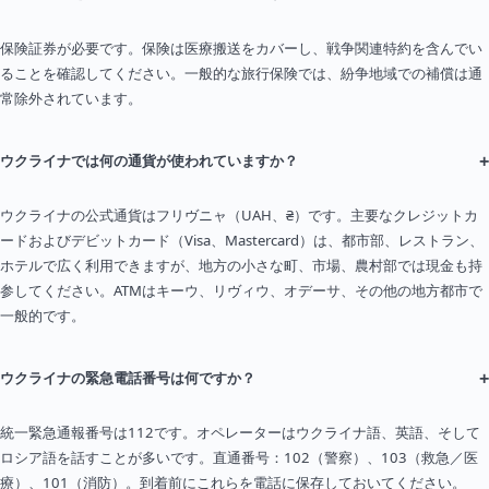
保険証券が必要です。保険は医療搬送をカバーし、戦争関連特約を含んでい
ることを確認してください。一般的な旅行保険では、紛争地域での補償は通
常除外されています。
+
ウクライナでは何の通貨が使われていますか？
ウクライナの公式通貨はフリヴニャ（UAH、₴）です。主要なクレジットカ
ードおよびデビットカード（Visa、Mastercard）は、都市部、レストラン、
ホテルで広く利用できますが、地方の小さな町、市場、農村部では現金も持
参してください。ATMはキーウ、リヴィウ、オデーサ、その他の地方都市で
一般的です。
+
ウクライナの緊急電話番号は何ですか？
統一緊急通報番号は112です。オペレーターはウクライナ語、英語、そして
ロシア語を話すことが多いです。直通番号：102（警察）、103（救急／医
療）、101（消防）。到着前にこれらを電話に保存しておいてください。