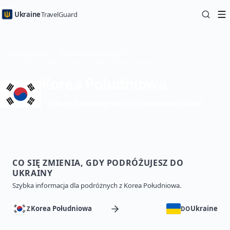
Ukraine
TravelGuard
Strona główna
Przewodniki po krajach
Podróż do Ukrainy z Korea Południowa — Przewodnik turystyczny
Korea Południowa
Ruch bezwizowy do 90 dni w okresie 180 dni
CO SIĘ ZMIENIA, GDY PODRÓŻUJESZ DO
UKRAINY
Szybka informacja dla podróżnych z Korea Południowa.
Korea Południowa
Ukraine
Z
DO