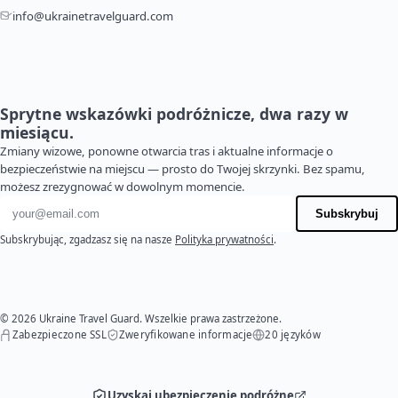
info@ukrainetravelguard.com
Sprytne wskazówki podróżnicze, dwa razy w
miesiącu.
Zmiany wizowe, ponowne otwarcia tras i aktualne informacje o
bezpieczeństwie na miejscu — prosto do Twojej skrzynki. Bez spamu,
możesz zrezygnować w dowolnym momencie.
Adres e-mail
Subskrybuj
Subskrybując, zgadzasz się na nasze
Polityka prywatności
.
© 2026 Ukraine Travel Guard. Wszelkie prawa zastrzeżone.
Zabezpieczone SSL
Zweryfikowane informacje
20 języków
Uzyskaj ubezpieczenie podróżne