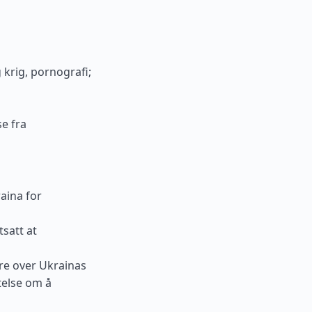
 krig, pornografi;
se fra
aina for
tsatt at
re over Ukrainas
ktelse om å