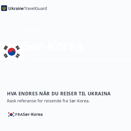
Ukraine
TravelGuard
Hjem
Landguider
Reise til Ukraina fra Sør-Korea — Reiseguide
Sør-Korea
Visumfritt i opptil 90 dager innenfor en periode 
HVA ENDRES NÅR DU REISER TIL UKRAINA
Rask referanse for reisende fra Sør-Korea.
Sør-Korea
FRA