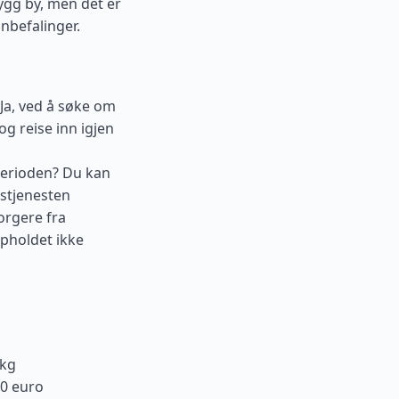
rygg by, men det er
nbefalinger.
Ja, ved å søke om
og reise inn igjen
 perioden? Du kan
nstjenesten
orgere fra
ppholdet ikke
 kg
00 euro