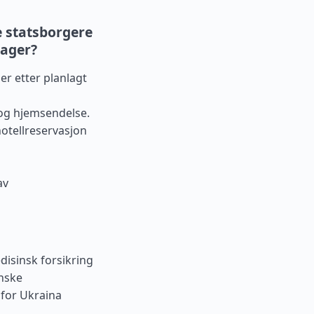
 statsborgere
dager?
er etter planlagt
og hjemsendelse.
otellreservasjon
av
isinsk forsikring
anske
 for Ukraina