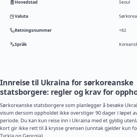
Hovedstad
Seoul
Valuta
Sørkore
Retningsnummer
+82
Språk
Koreans
Innreise til Ukraina for sørkoreanske
statsborgere: regler og krav for opph
Sørkoreanske statsborgere som planlegger å besøke Ukrai
visum dersom oppholdet ikke overstiger 90 dager i løpet a
periode. Du kan kun reise inn i Ukraina med et gyldig utenl
kort gir ikke rett til å krysse grensen (unntak gjelder kun f
Tyrkia
og
Georgia
).