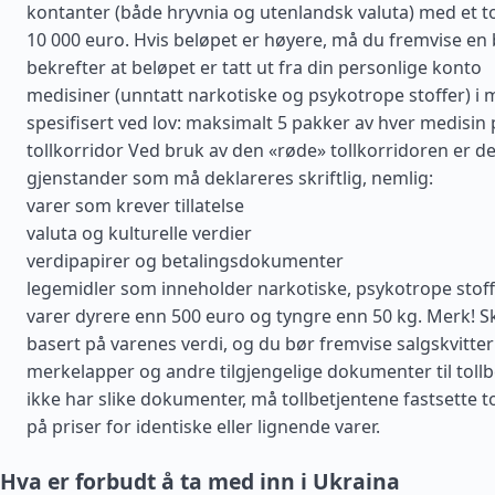
kontanter (både hryvnia og utenlandsk valuta) med et to
10 000 euro. Hvis beløpet er høyere, må du fremvise en
bekrefter at beløpet er tatt ut fra din personlige konto
medisiner (unntatt narkotiske og psykotrope stoffer) 
spesifisert ved lov: maksimalt 5 pakker av hver medisin
tollkorridor Ved bruk av den «røde» tollkorridoren er det 
gjenstander som må deklareres skriftlig, nemlig:
varer som krever tillatelse
valuta og kulturelle verdier
verdipapirer og betalingsdokumenter
legemidler som inneholder narkotiske, psykotrope stoffe
varer dyrere enn 500 euro og tyngre enn 50 kg. Merk! S
basert på varenes verdi, og du bør fremvise salgskvitter
merkelapper og andre tilgjengelige dokumenter til tollb
ikke har slike dokumenter, må tollbetjentene fastsette t
på priser for identiske eller lignende varer.
Hva er forbudt å ta med inn i Ukraina