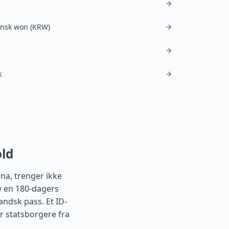
ansk won (KRW)
k
old
na, trenger ikke
v en 180-dagers
andsk pass. Et ID-
or statsborgere fra