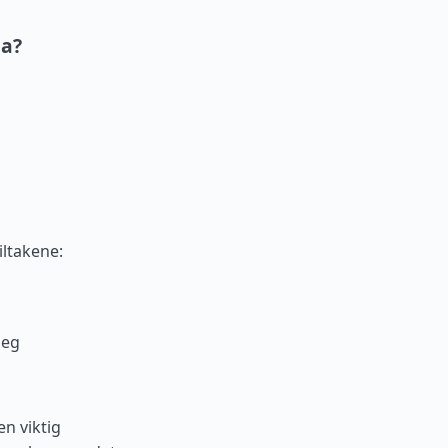
na?
iltakene:
deg
en viktig