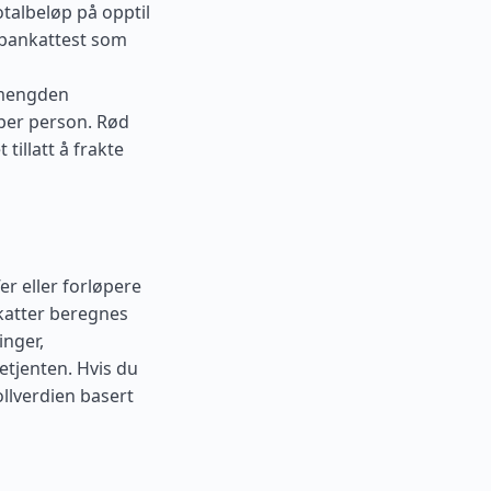
talbeløp på opptil
 bankattest som
i mengden
 per person. Rød
tillatt å frakte
r eller forløpere
katter beregnes
inger,
etjenten. Hvis du
ollverdien basert