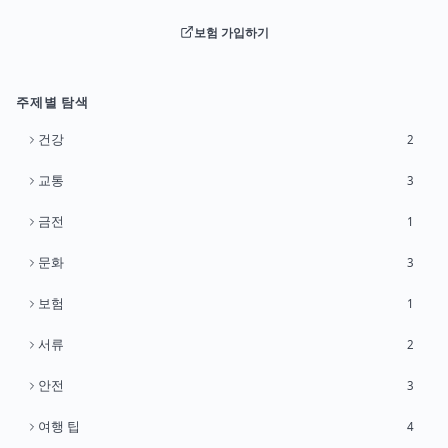
보험 가입하기
주제별 탐색
건강
2
교통
3
금전
1
문화
3
보험
1
서류
2
안전
3
여행 팁
4