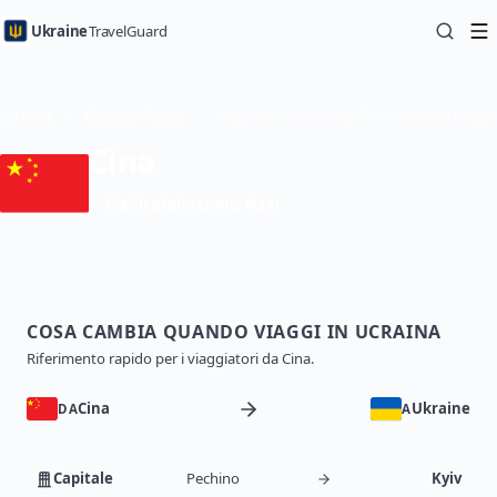
Ukraine
TravelGuard
Home
Guide per Paese
Viaggiare in Ucraina da Cina — Guida di viaggio
Cina
eVisa (electronic visa)
COSA CAMBIA QUANDO VIAGGI IN UCRAINA
Riferimento rapido per i viaggiatori da Cina.
Cina
Ukraine
DA
A
Capitale
Pechino
Kyiv