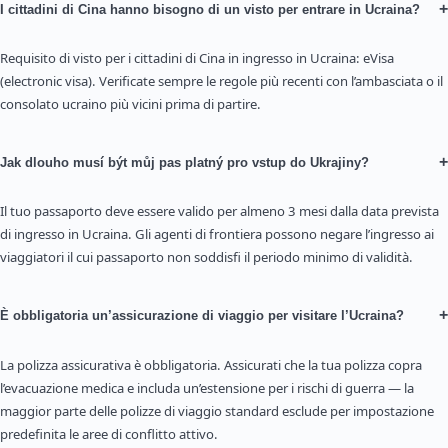
+
I cittadini di Cina hanno bisogno di un visto per entrare in Ucraina?
Requisito di visto per i cittadini di Cina in ingresso in Ucraina: eVisa
(electronic visa). Verificate sempre le regole più recenti con l’ambasciata o il
consolato ucraino più vicini prima di partire.
+
Jak dlouho musí být můj pas platný pro vstup do Ukrajiny?
Il tuo passaporto deve essere valido per almeno 3 mesi dalla data prevista
di ingresso in Ucraina. Gli agenti di frontiera possono negare l’ingresso ai
viaggiatori il cui passaporto non soddisfi il periodo minimo di validità.
+
È obbligatoria un’assicurazione di viaggio per visitare l’Ucraina?
La polizza assicurativa è obbligatoria. Assicurati che la tua polizza copra
l’evacuazione medica e includa un’estensione per i rischi di guerra — la
maggior parte delle polizze di viaggio standard esclude per impostazione
predefinita le aree di conflitto attivo.