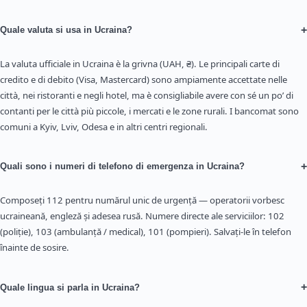
+
Quale valuta si usa in Ucraina?
La valuta ufficiale in Ucraina è la grivna (UAH, ₴). Le principali carte di
credito e di debito (Visa, Mastercard) sono ampiamente accettate nelle
città, nei ristoranti e negli hotel, ma è consigliabile avere con sé un po’ di
contanti per le città più piccole, i mercati e le zone rurali. I bancomat sono
comuni a Kyiv, Lviv, Odesa e in altri centri regionali.
+
Quali sono i numeri di telefono di emergenza in Ucraina?
Composeți 112 pentru numărul unic de urgență — operatorii vorbesc
ucraineană, engleză și adesea rusă. Numere directe ale serviciilor: 102
(poliție), 103 (ambulanță / medical), 101 (pompieri). Salvați-le în telefon
înainte de sosire.
+
Quale lingua si parla in Ucraina?