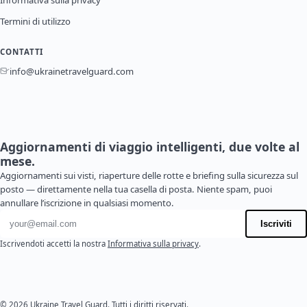
Informativa sulla privacy
Termini di utilizzo
CONTATTI
info@ukrainetravelguard.com
Aggiornamenti di viaggio intelligenti, due volte al
mese.
Aggiornamenti sui visti, riaperture delle rotte e briefing sulla sicurezza sul
posto — direttamente nella tua casella di posta. Niente spam, puoi
annullare l’iscrizione in qualsiasi momento.
Indirizzo email
Iscriviti
Iscrivendoti accetti la nostra
Informativa sulla privacy
.
© 2026 Ukraine Travel Guard. Tutti i diritti riservati.