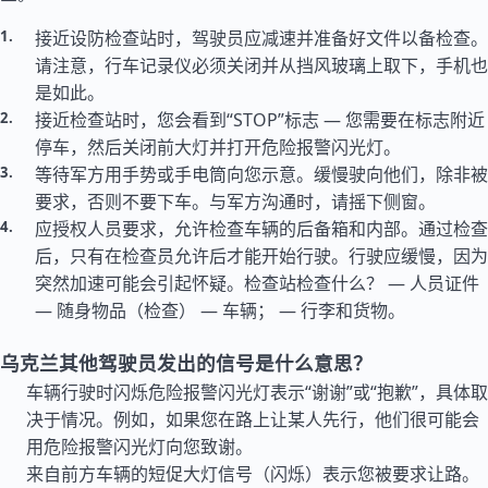
接近设防检查站时，驾驶员应减速并准备好文件以备检查。
请注意，行车记录仪必须关闭并从挡风玻璃上取下，手机也
是如此。
接近检查站时，您会看到“STOP”标志 — 您需要在标志附近
停车，然后关闭前大灯并打开危险报警闪光灯。
等待军方用手势或手电筒向您示意。缓慢驶向他们，除非被
要求，否则不要下车。与军方沟通时，请摇下侧窗。
应授权人员要求，允许检查车辆的后备箱和内部。通过检查
后，只有在检查员允许后才能开始行驶。行驶应缓慢，因为
突然加速可能会引起怀疑。检查站检查什么？ — 人员证件
— 随身物品（检查） — 车辆； — 行李和货物。
乌克兰其他驾驶员发出的信号是什么意思？
车辆行驶时闪烁危险报警闪光灯表示“谢谢”或“抱歉”，具体取
决于情况。例如，如果您在路上让某人先行，他们很可能会
用危险报警闪光灯向您致谢。
来自前方车辆的短促大灯信号（闪烁）表示您被要求让路。