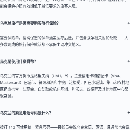
能会拒绝护照有效期低于最低要求的旅客入境。
+
乌克兰旅行是否需要购买旅行保险？
需要保险单。请确保您的保单涵盖医疗后送，并包含战争相关附加条款——大
多数现成的旅行保险默认都不承保主动冲突地区。
+
烏克蘭使用什麼貨幣？
乌克兰的官方货币是格里夫纳（UAH，₴）。主要信用卡和借记卡（Visa、
Mastercard）在城市、餐馆和酒店中被广泛接受，但在小城镇、集市和农村地
区仍应携带一些现金。自动取款机在基辅、利沃夫、敖德萨及其他地区中心都
很常见。
+
乌克兰的紧急电话号码是什么？
拨打 112 可使用统一紧急号码——接线员会说乌克兰语、英语，且通常也会说