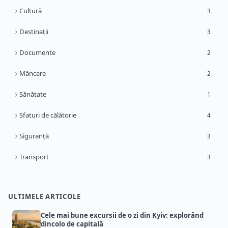
Cultură
3
Destinații
3
Documente
2
Mâncare
2
Sănătate
1
Sfaturi de călătorie
4
Siguranță
3
Transport
3
ULTIMELE ARTICOLE
Cele mai bune excursii de o zi din Kyiv: explorând
dincolo de capitală