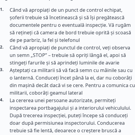
Când vă apropiați de un punct de control echipat,
șoferii trebuie să încetinească și să își pregătească
documentele pentru o eventuală inspecție. Vă rugăm
să rețineți că camera de bord trebuie oprită și scoasă
de pe parbriz, la fel și telefonul
Când vă apropiați de punctul de control, veți observa
un semn „STOP” – trebuie să opriți lângă el, apoi să
stingeți farurile și să aprindeți luminile de avarie
Așteptați ca militarii să vă facă semn cu mâinile sau cu
o lanternă. Conduceți încet până la ei, dar nu coborâți
din mașină decât dacă vi se cere. Pentru a comunica cu
militarii, coborâți geamul lateral
La cererea unei persoane autorizate, permiteți
inspectarea portbagajului și a interiorului vehiculului.
După trecerea inspecției, puteți începe să conduceți
doar după permisiunea inspectorului. Conducerea
trebuie să fie lentă, deoarece o creștere bruscă a