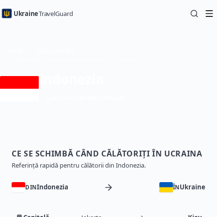
Ukraine
TravelGuard
Acasă
Ghiduri de țară
Călătorind în Ucraina din Indonezia — Ghid de călătorie
Indonezia
eVisa (viza electronică)
CE SE SCHIMBĂ CÂND CĂLĂTORIȚI ÎN UCRAINA
Referință rapidă pentru călătorii din Indonezia.
Indonezia
Ukraine
DIN
ÎN