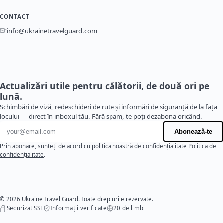
CONTACT
info@ukrainetravelguard.com
Actualizări utile pentru călătorii, de două ori pe
lună.
Schimbări de viză, redeschideri de rute și informări de siguranță de la fața
locului — direct în inboxul tău. Fără spam, te poți dezabona oricând.
Adresă de e-mail
Abonează-te
Prin abonare, sunteți de acord cu politica noastră de confidențialitate
Politica de
confidențialitate
.
© 2026 Ukraine Travel Guard. Toate drepturile rezervate.
Securizat SSL
Informații verificate
20 de limbi