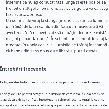
însemna că nu ați comutat faza lungă și este posibil să
fi orbit un alt șofer pe drum, așa că asigurați-vă că aveți
faza scurtă aprinsă.
Un semnal de viraj la stânga (în unele cazuri cu luminile
de frână) de la un camion din fața dumneavoastră vă
avertizează că nu aveți voie să depășiți deoarece există
mașini pe banda opusă. În schimb, un semnal de viraj la
dreapta (în unele cazuri cu luminile de frână) înseamnă
că banda din sens opus este liberă și puteți depăși.
Întrebări frecvente
+
Cetățenii din Indonezia au nevoie de viză pentru a intra în Ucraina?
Cerință de viză pentru cetățenii din Indonezia care intră în Ucraina: eVisa
(viza electronică). Verificați întotdeauna cele mai recente reguli la cea mai
apropiată ambasadă sau la cel mai apropiat consulat al Ucrainei înainte de