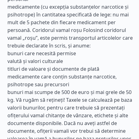
medicamente (cu excepția substanțelor narcotice și
psihotrope) în cantitatea specificată de lege: nu mai
mult de 5 pachete din fiecare medicament per
persoană. Coridorul vamal roșu Folosind coridorul
vamal „roșu”, este permis transportul articolelor care
trebuie declarate în scris, și anume:
bunuri care necesită permise
valută și valori culturale
titluri de valoare și documente de plată
medicamente care conțin substanțe narcotice,
psihotrope sau precursori
bunuri mai scumpe de 500 de euro și mai grele de 50
kg. Vă rugăm să rețineți! Taxele se calculează pe baza
valorii bunurilor, pentru care trebuie să prezentați
ofițerului vamal chitanțe de vânzare, etichete și alte
documente disponibile. Dacă nu aveți astfel de
documente, ofițerii vamali vor trebui să determine
valoarea în vamă a bunurilor pe baza prețurilor unor