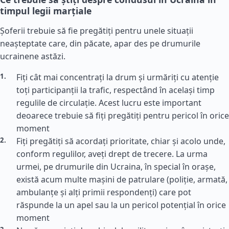
timpul legii marțiale
Șoferii trebuie să fie pregătiți pentru unele situații
neașteptate care, din păcate, apar des pe drumurile
ucrainene astăzi.
Fiți cât mai concentrați la drum și urmăriți cu atenție
toți participanții la trafic, respectând în același timp
regulile de circulație. Acest lucru este important
deoarece trebuie să fiți pregătiți pentru pericol în orice
moment
Fiți pregătiți să acordați prioritate, chiar și acolo unde,
conform regulilor, aveți drept de trecere. La urma
urmei, pe drumurile din Ucraina, în special în orașe,
există acum multe mașini de patrulare (poliție, armată,
ambulanțe și alți primii respondenți) care pot
răspunde la un apel sau la un pericol potențial în orice
moment