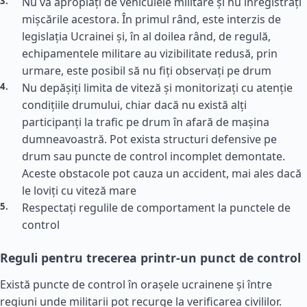
Nu vă apropiați de vehiculele militare și nu înregistrați
mișcările acestora. În primul rând, este interzis de
legislația Ucrainei și, în al doilea rând, de regulă,
echipamentele militare au vizibilitate redusă, prin
urmare, este posibil să nu fiți observați pe drum
Nu depășiți limita de viteză și monitorizați cu atenție
condițiile drumului, chiar dacă nu există alți
participanți la trafic pe drum în afară de mașina
dumneavoastră. Pot exista structuri defensive pe
drum sau puncte de control incomplet demontate.
Aceste obstacole pot cauza un accident, mai ales dacă
le loviți cu viteză mare
Respectați regulile de comportament la punctele de
control
Reguli pentru trecerea printr-un punct de control
Există puncte de control în orașele ucrainene și între
regiuni unde militarii pot recurge la verificarea civililor.