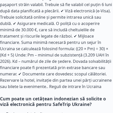
pașaport străin valabil. Trebuie să fie valabil cel puțin 6 luni
după data planificată a plecării. ✔ Viză electronică (e-Visa).
Trebuie solicitată online și permite intrarea unică sau
dublă. ✔ Asigurare medicală. O poliță cu o acoperire
minimă de 30.000 €, care să includă cheltuielile de
tratament și riscurile legate de război. ✔ Mijloace
financiare. Suma minimă necesară pentru un sejur în
Ucraina se calculează folosind formula: ((20 × Pm) ÷ 30) ×
(Kd + 5) Unde: Pm – minimul de subzistență (3.209 UAH în
2026). Kd – numărul de zile de ședere. Dovada solvabilității
financiare poate fi prezentată prin extrase bancare sau
numerar. ✔ Documente care dovedesc scopul călătoriei.
Rezervare la hotel, invitație din partea unei părți ucrainene
sau bilete la evenimente..
Reguli de intrare în Ucraina
Cum poate un cetățean indonezian să solicite o
viză electronică pentru SafeTrip Ukraine?