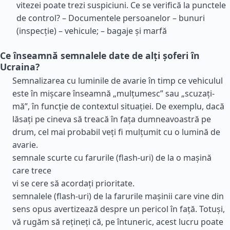
vitezei poate trezi suspiciuni. Ce se verifică la punctele
de control? – Documentele persoanelor – bunuri
(inspecție) – vehicule; – bagaje și marfă
Ce înseamnă semnalele date de alți șoferi în
Ucraina?
Semnalizarea cu luminile de avarie în timp ce vehiculul
este în mișcare înseamnă „mulțumesc” sau „scuzați-
mă”, în funcție de contextul situației. De exemplu, dacă
lăsați pe cineva să treacă în fața dumneavoastră pe
drum, cel mai probabil veți fi mulțumit cu o lumină de
avarie.
semnale scurte cu farurile (flash-uri) de la o mașină
care trece
vi se cere să acordați prioritate.
semnalele (flash-uri) de la farurile mașinii care vine din
sens opus avertizează despre un pericol în față. Totuși,
vă rugăm să rețineți că, pe întuneric, acest lucru poate