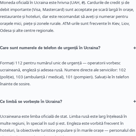
Moneda oficială în Ucraina este hrivna (UAH, ₴). Cardurile de credit și de
debit importante (Visa, Mastercard) sunt acceptate pe scară largă în orașe,
restaurante și hoteluri, dar este recomandat să aveți și numerar pentru
orașele mici, piețe și zonele rurale. ATM-urile sunt frecvente în Kiev, Liov,
Odesa și alte centre regionale.
+
Care sunt numerele de telefon de urgență în Ucraina?
Formați 112 pentru numărul unic de urgență — operatorii vorbesc
ucraineană, engleză și adesea rusă. Numere directe ale serviciilor: 102
(poliție), 103 (ambulanță / medical), 101 (pompieri). Salvați-le în telefon
înainte de sosire.
+
Ce limbă se vorbește în Ucraina?
Ucraineana este limba oficială de stat. Limba rusă este larg înțeleasă în
multe regiuni, în special în sud și est. Engleza este vorbită frecvent în
hoteluri, la obiectivele turistice populare și în marile orașe — personalul din