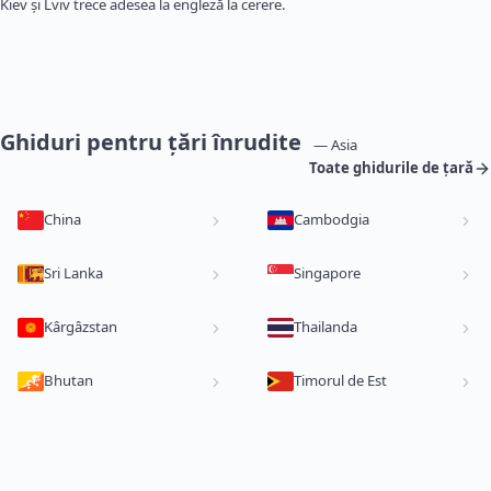
Kiev și Lviv trece adesea la engleză la cerere.
Ghiduri pentru țări înrudite
— Asia
Toate ghidurile de țară
China
Cambodgia
Sri Lanka
Singapore
Kârgâzstan
Thailanda
Bhutan
Timorul de Est