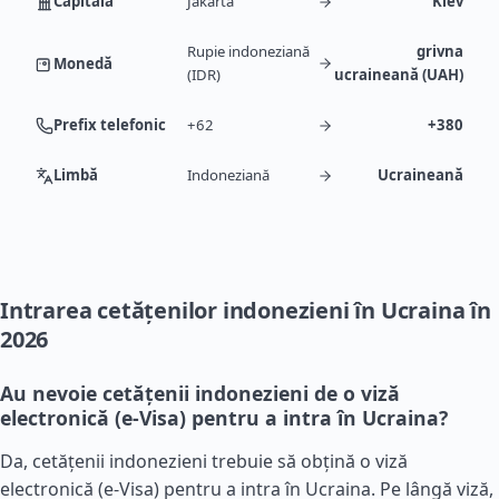
Capitală
Jakarta
Kiev
Rupie indoneziană
grivna
Monedă
(IDR)
ucraineană (UAH)
Prefix telefonic
+62
+380
Limbă
Indoneziană
Ucraineană
Intrarea cetățenilor indonezieni în Ucraina în
2026
Au nevoie cetățenii indonezieni de o viză
electronică (e-Visa) pentru a intra în Ucraina?
Da, cetățenii indonezieni trebuie să obțină o viză
electronică (e-Visa) pentru a intra în Ucraina. Pe lângă viză,