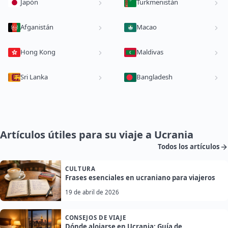
Japón
Turkmenistán
Afganistán
Macao
Hong Kong
Maldivas
Sri Lanka
Bangladesh
Artículos útiles para su viaje a Ucrania
Todos los artículos
CULTURA
Frases esenciales en ucraniano para viajeros
19 de abril de 2026
CONSEJOS DE VIAJE
Dónde alojarse en Ucrania: Guía de