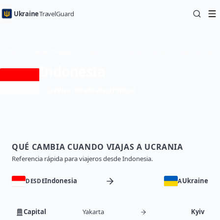
Ukraine
TravelGuard
Inicio
Guías de país
Viajar a Ucrania desde Indonesia — Guía de viaje
Indonesia
eVisa (visado electrónico)
QUÉ CAMBIA CUANDO VIAJAS A UCRANIA
Referencia rápida para viajeros desde Indonesia.
Indonesia
Ukraine
DESDE
A
Capital
Yakarta
Kyiv