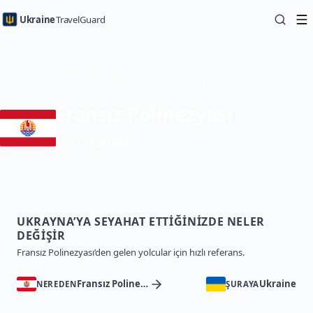
Ukraine
TravelGuard
Anasayfa
Ülke Rehberleri
Fransız Polinezyası üzerinden Ukrayna’ya seyahat — Seyahat Rehberi
Fransız Polinezyası
Vize gerekli
UKRAYNA’YA SEYAHAT ETTIĞINIZDE NELER
DEĞIŞIR
Fransız Polinezyası’den gelen yolcular için hızlı referans.
Fransız Polinezyası
Ukraine
NEREDEN
ŞURAYA