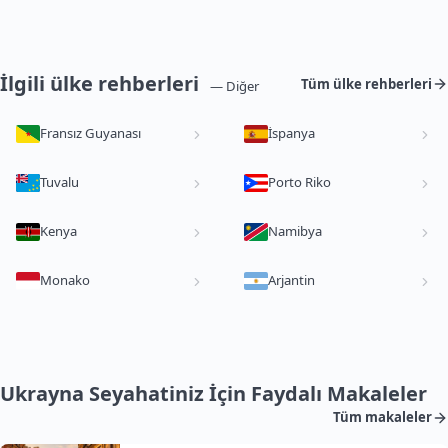
İlgili ülke rehberleri
Tüm ülke rehberleri
— Diğer
Fransız Guyanası
İspanya
Tuvalu
Porto Riko
Kenya
Namibya
Monako
Arjantin
Ukrayna Seyahatiniz İçin Faydalı Makaleler
Tüm makaleler