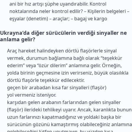
ani bir hız artışı şüphe uyandırabilir. Kontrol
noktalarında neler kontrol edilir? – Kişilerin belgeleri –
eşyalar (denetim) – araçlar; – bagaj ve kargo
Ukrayna’da diğer sürücülerin verdiği sinyaller ne
anlama gelir?
Araç hareket halindeyken dörtlü flaşörlerle sinyal
vermek, durumun bağlamına bağlı olarak “teşekkür
ederim” veya “özür dilerim” anlamına gelir. Örneğin,
yolda birinin geçmesine izin verirseniz, büyük olasılıkla
dörtlü flaşörle teşekkür edilecektir.
geçen bir arabadan kısa far sinyalleri (flaşör)
yol vermeniz isteniyor.
karşıdan gelen arabanın farlarından gelen sinyaller
(flaşör) ilerideki tehlikeyi uyarır. Ancak, karanlıkta bunun
uzun farlarınızı kapatmadığınız ve yoldaki başka bir
sürücünün gözünü kamaştırmış olabileceğiniz anlamına
gelebileceğini lütfen unutmayın, bu yüzden kısa