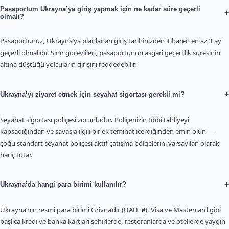
Pasaportum Ukrayna’ya giriş yapmak için ne kadar süre geçerli
+
olmalı?
Pasaportunuz, Ukrayna’ya planlanan giriş tarihinizden itibaren en az 3 ay
geçerli olmalıdır. Sınır görevlileri, pasaportunun asgari geçerlilik süresinin
altına düştüğü yolcuların girişini reddedebilir.
+
Ukrayna’yı ziyaret etmek için seyahat sigortası gerekli mi?
Seyahat sigortası poliçesi zorunludur. Poliçenizin tıbbi tahliyeyi
kapsadığından ve savaşla ilgili bir ek teminat içerdiğinden emin olun —
çoğu standart seyahat poliçesi aktif çatışma bölgelerini varsayılan olarak
hariç tutar.
+
Ukrayna’da hangi para birimi kullanılır?
Ukrayna’nın resmi para birimi Grivna’dır (UAH, ₴). Visa ve Mastercard gibi
başlıca kredi ve banka kartları şehirlerde, restoranlarda ve otellerde yaygın