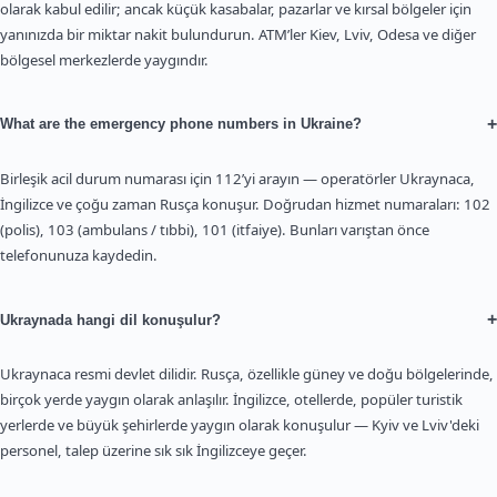
olarak kabul edilir; ancak küçük kasabalar, pazarlar ve kırsal bölgeler için
yanınızda bir miktar nakit bulundurun. ATM’ler Kiev, Lviv, Odesa ve diğer
bölgesel merkezlerde yaygındır.
+
What are the emergency phone numbers in Ukraine?
Birleşik acil durum numarası için 112’yi arayın — operatörler Ukraynaca,
İngilizce ve çoğu zaman Rusça konuşur. Doğrudan hizmet numaraları: 102
(polis), 103 (ambulans / tıbbi), 101 (itfaiye). Bunları varıştan önce
telefonunuza kaydedin.
+
Ukraynada hangi dil konuşulur?
Ukraynaca resmi devlet dilidir. Rusça, özellikle güney ve doğu bölgelerinde,
birçok yerde yaygın olarak anlaşılır. İngilizce, otellerde, popüler turistik
yerlerde ve büyük şehirlerde yaygın olarak konuşulur — Kyiv ve Lviv'deki
personel, talep üzerine sık sık İngilizceye geçer.