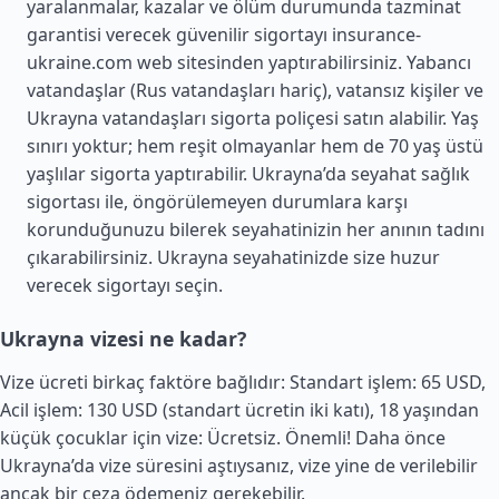
yaralanmalar, kazalar ve ölüm durumunda tazminat
garantisi verecek güvenilir sigortayı insurance-
ukraine.com web sitesinden yaptırabilirsiniz. Yabancı
vatandaşlar (Rus vatandaşları hariç), vatansız kişiler ve
Ukrayna vatandaşları sigorta poliçesi satın alabilir. Yaş
sınırı yoktur; hem reşit olmayanlar hem de 70 yaş üstü
yaşlılar sigorta yaptırabilir. Ukrayna’da seyahat sağlık
sigortası ile, öngörülemeyen durumlara karşı
korunduğunuzu bilerek seyahatinizin her anının tadını
çıkarabilirsiniz. Ukrayna seyahatinizde size huzur
verecek sigortayı seçin.
Ukrayna vizesi ne kadar?
Vize ücreti birkaç faktöre bağlıdır: Standart işlem: 65 USD,
Acil işlem: 130 USD (standart ücretin iki katı), 18 yaşından
küçük çocuklar için vize: Ücretsiz. Önemli! Daha önce
Ukrayna’da vize süresini aştıysanız, vize yine de verilebilir
ancak bir ceza ödemeniz gerekebilir.