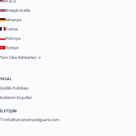
A.B.D.
Birleşik Krallık
Almanya
Fransa
Polonya
Türkiye
Tüm Ülke Rehberleri →
YASAL
Gizlilik Politikası
Kullanım Koşulları
İLETIŞIM
info@ukrainetravelguard.com