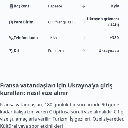
Başkent
Papeete
Kyiv
Ukrayna grivnası
Para Birimi
CFP frangı (XPF)
(UAH)
Telefon kodu
+689
+380
Dil
Fransızca
Ukraynaca
Fransa vatandaşları için Ukrayna’ya giriş
kuralları: nasıl vize alınır
Fransa
vatandaşları, 180 günlük bir süre içinde 90 güne
kadar kalışa izin veren C tipi kısa süreli vize almalıdır. C tipi
vize şu amaçlarla verilir: Turizm, İş gezileri, Özel ziyaretler,
Kültürel veya spor etkinlikleri