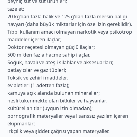
peynir, süt ve süt ürünleri;
taze et;
20 kg’dan fazla balık ve 125 g’dan fazla mersin balığı
havyarı (daha büyük miktarlar için özel izin gereklidir).
Tıbbi kullanım amacı olmayan narkotik veya psikotrop
maddeler içeren ilaçlar;
Doktor reçetesi olmayan güçlü ilaçlar;
500 ml’den fazla hacme sahip ilaçlar.
Soğuk, havalı ve ateşli silahlar ve aksesuarları;
patlayıcılar ve gaz tüpleri;
Toksik ve zehirli maddeler;
ev aletleri (1 adetten fazla);
kamuya açık alanda bulunan mineraller;
nesli tükenmekte olan bitkiler ve hayvanlar;
kültürel anıtlar (uygun izin olmadan);
pornografik materyaller veya lisanssız yazılım içeren
ekipmanlar;
ırkçılık veya şiddet çağrısı yapan materyaller.