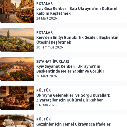
ROTALAR
Lviv Gezi Rehberi: Batı Ukrayna’nın Kültürel
Kalbini Keşfetmek
24 Mart 2026
ROTALAR
Kiev’den En İyi Günübirlik Geziler: Başkentin
Ötesini Keşfetmek
30 Temmuz 2026
SEYAHAT İPUÇLARI
Kyiv Seyahat Rehberi: Ukrayna’nın
Başkentinde Neler Yapılır ve Görülür
16 Mart 2026
KÜLTÜR
Ukrayna Gelenekleri ve Görgü Kuralları:
Ziyaretçiler İçin Kültürel Bir Rehber
5 Nisan 2026
KÜLTÜR
Gezginler İçin Temel Ukraynaca İfadeler