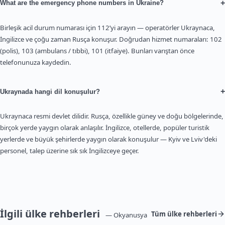
+
What are the emergency phone numbers in Ukraine?
Birleşik acil durum numarası için 112’yi arayın — operatörler Ukraynaca,
İngilizce ve çoğu zaman Rusça konuşur. Doğrudan hizmet numaraları: 102
(polis), 103 (ambulans / tıbbi), 101 (itfaiye). Bunları varıştan önce
telefonunuza kaydedin.
+
Ukraynada hangi dil konuşulur?
Ukraynaca resmi devlet dilidir. Rusça, özellikle güney ve doğu bölgelerinde,
birçok yerde yaygın olarak anlaşılır. İngilizce, otellerde, popüler turistik
yerlerde ve büyük şehirlerde yaygın olarak konuşulur — Kyiv ve Lviv'deki
personel, talep üzerine sık sık İngilizceye geçer.
İlgili ülke rehberleri
Tüm ülke rehberleri
— Okyanusya