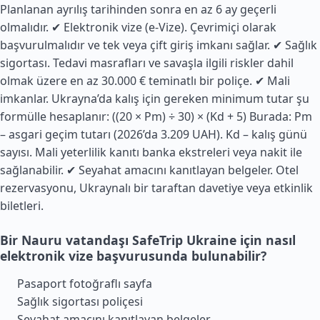
Planlanan ayrılış tarihinden sonra en az 6 ay geçerli
olmalıdır. ✔ Elektronik vize (e-Vize). Çevrimiçi olarak
başvurulmalıdır ve tek veya çift giriş imkanı sağlar. ✔ Sağlık
sigortası. Tedavi masrafları ve savaşla ilgili riskler dahil
olmak üzere en az 30.000 € teminatlı bir poliçe. ✔
Mali
imkanlar. Ukrayna’da kalış için gereken minimum tutar şu
formülle hesaplanır: ((20 × Pm) ÷ 30) × (Kd + 5) Burada: Pm
– asgari geçim tutarı (2026’da 3.209 UAH). Kd – kalış günü
sayısı. Mali yeterlilik kanıtı banka ekstreleri veya nakit ile
sağlanabilir. ✔ Seyahat amacını kanıtlayan belgeler. Otel
rezervasyonu, Ukraynalı bir taraftan davetiye veya etkinlik
biletleri.
Bir Nauru vatandaşı SafeTrip Ukraine için nasıl
elektronik vize başvurusunda bulunabilir?
Pasaport fotoğraflı sayfa
Sağlık sigortası poliçesi
Seyahat amacını kanıtlayan belgeler