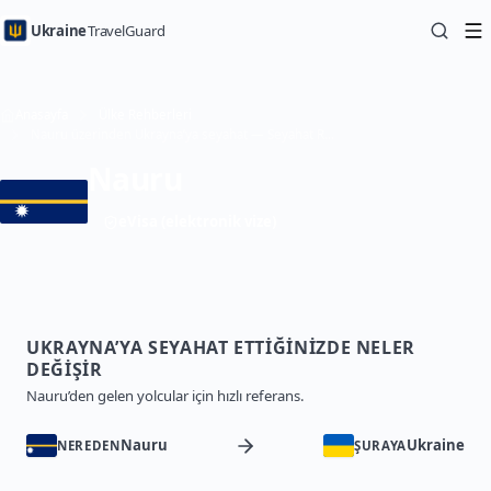
Ukraine
TravelGuard
Anasayfa
Ülke Rehberleri
Nauru üzerinden Ukrayna’ya seyahat — Seyahat Rehberi
Nauru
eVisa (elektronik vize)
UKRAYNA’YA SEYAHAT ETTIĞINIZDE NELER
DEĞIŞIR
Nauru’den gelen yolcular için hızlı referans.
Nauru
Ukraine
NEREDEN
ŞURAYA