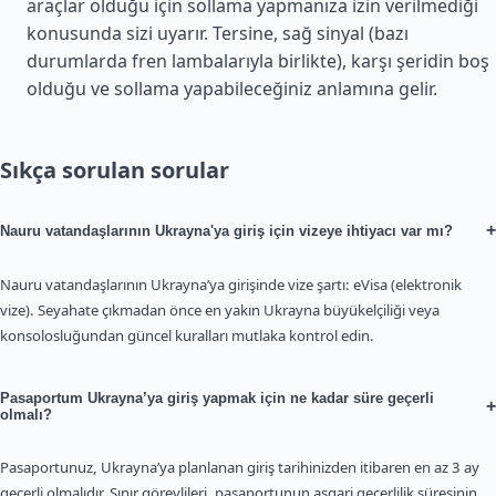
araçlar olduğu için sollama yapmanıza izin verilmediği
konusunda sizi uyarır. Tersine, sağ sinyal (bazı
durumlarda fren lambalarıyla birlikte), karşı şeridin boş
olduğu ve sollama yapabileceğiniz anlamına gelir.
Sıkça sorulan sorular
+
Nauru vatandaşlarının Ukrayna'ya giriş için vizeye ihtiyacı var mı?
Nauru vatandaşlarının Ukrayna’ya girişinde vize şartı: eVisa (elektronik
vize). Seyahate çıkmadan önce en yakın Ukrayna büyükelçiliği veya
konsolosluğundan güncel kuralları mutlaka kontrol edin.
Pasaportum Ukrayna’ya giriş yapmak için ne kadar süre geçerli
+
olmalı?
Pasaportunuz, Ukrayna’ya planlanan giriş tarihinizden itibaren en az 3 ay
geçerli olmalıdır. Sınır görevlileri, pasaportunun asgari geçerlilik süresinin