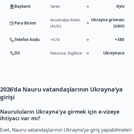
Başkent
Yaren
Kyiv
Avustralya doları
Ukrayna grivnası
Para Birimi
(AUD)
(UAH)
Telefon kodu
+674
+380
Dil
Nauruca, İngilizce
Ukraynaca
2026’da Nauru vatandaşlarının Ukrayna’ya
girişi
Nauruluların Ukrayna’ya girmek için e-vizeye
ihtiyacı var mı?
Evet, Nauru vatandaşlarının Ukrayna’ya giriş yapabilmeleri