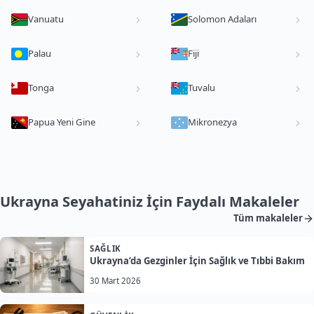
Vanuatu
Solomon Adaları
Palau
Fiji
Tonga
Tuvalu
Papua Yeni Gine
Mikronezya
Ukrayna Seyahatiniz İçin Faydalı Makaleler
Tüm makaleler
SAĞLIK
Ukrayna’da Gezginler İçin Sağlık ve Tıbbi Bakım
30 Mart 2026