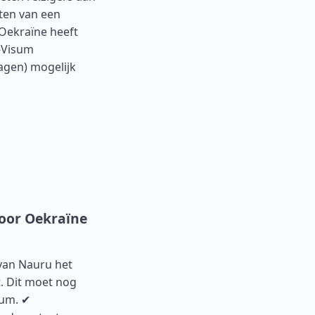
ten van een
 Oekraïne heeft
e-Visum
agen) mogelijk
voor Oekraïne
van Nauru het
. Dit moet nog
tum. ✔