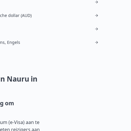
sche dollar (AUD)
ns, Engels
an Nauru in
ig om
sum (e-Visa) aan te
ten reizigers aan