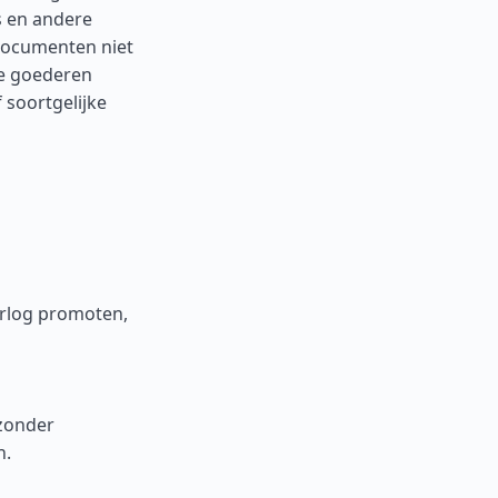
 en andere
documenten niet
e goederen
 soortgelijke
orlog promoten,
zonder
n.