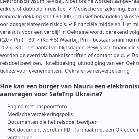
Elektronisch visum (e-Visa). Moet online worden aangevraa
enkele of dubbele inreis toe. ✔ Medische verzekering. Een 
minimale dekking van €30.000, inclusief behandelingskost
oorlogsgerelateerde risico’s. ✔ Financiële middelen. Het m
vereist is voor een verblijf in Oekraïne wordt berekend vol
((20 × Pm) ÷ 30) × (Kd + 5) Waarbij: Pm – bestaansminimum 
2026). Kd – het aantal verblijfsdagen. Bewijs van financiële s
worden geleverd via bankafschriften of contant geld. ✔ D
reisdoel bewijzen. Hotelboeking, uitnodiging van een Oekra
tickets voor evenementen..
Oekraïense reisverzekering
Hoe kan een burger van Nauru een elektronis
aanvragen voor SafeTrip Ukraine?
Pagina met paspoortfoto
Medische verzekeringspolis
Documenten die het reisdoel bewijzen
Het document wordt in PDF-formaat met een QR-code n
verzonden.