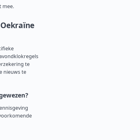
t mee.
 Oekraïne
ifieke
 avondklokregels
erzekering te
le nieuws te
fgewezen?
kennisgeving
t voorkomende