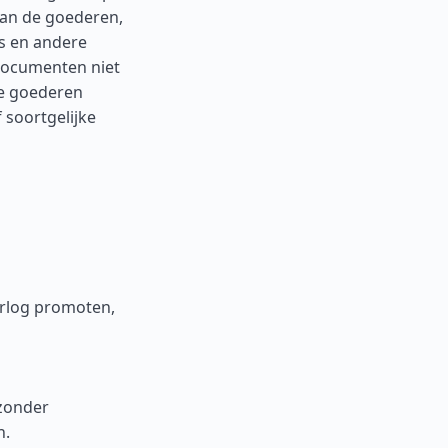
van de goederen,
s en andere
documenten niet
e goederen
 soortgelijke
orlog promoten,
zonder
n.