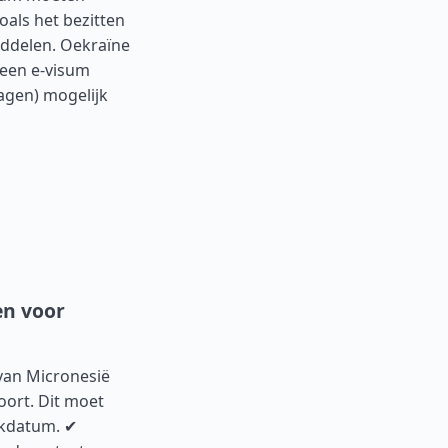
oals het bezitten
iddelen. Oekraïne
 een e-visum
agen) mogelijk
en voor
van Micronesië
oort. Dit moet
ekdatum. ✔