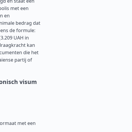
gd en staat een
polis met een
en en
inimale bedrag dat
gens de formule:
(3.209 UAH in
 draagkracht kan
ocumenten die het
ïense partij of
ronisch visum
formaat met een