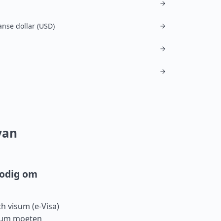
nse dollar (USD)
van
nodig om
ch visum (e-Visa)
isum moeten