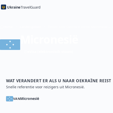
Ukraine
TravelGuard
Home
Landengidsen
Micronesië
eVisa (elektronisch visum)
WAT VERANDERT ER ALS U NAAR OEKRAÏNE REIST
Snelle referentie voor reizigers uit Micronesië.
Micronesië
VAN