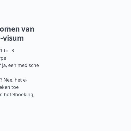
nkomen van
e-visum
1 tot 3
ype
? Ja, een medische
 Nee, het e-
eken toe
en hotelboeking,