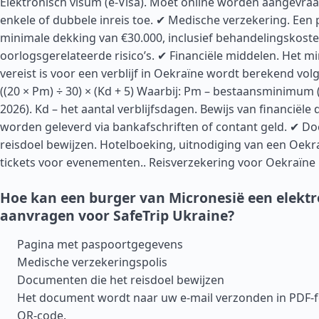
Elektronisch visum (e-Visa). Moet online worden aangevraa
enkele of dubbele inreis toe. ✔ Medische verzekering. Een 
minimale dekking van €30.000, inclusief behandelingskost
oorlogsgerelateerde risico’s. ✔ Financiële middelen. Het m
vereist is voor een verblijf in Oekraïne wordt berekend vol
((20 × Pm) ÷ 30) × (Kd + 5) Waarbij: Pm – bestaansminimum 
2026). Kd – het aantal verblijfsdagen. Bewijs van financiële
worden geleverd via bankafschriften of contant geld. ✔ D
reisdoel bewijzen. Hotelboeking, uitnodiging van een Oekra
tickets voor evenementen..
Reisverzekering voor Oekraïne
Hoe kan een burger van Micronesië een elekt
aanvragen voor SafeTrip Ukraine?
Pagina met paspoortgegevens
Medische verzekeringspolis
Documenten die het reisdoel bewijzen
Het document wordt naar uw e-mail verzonden in PDF-
QR-code.