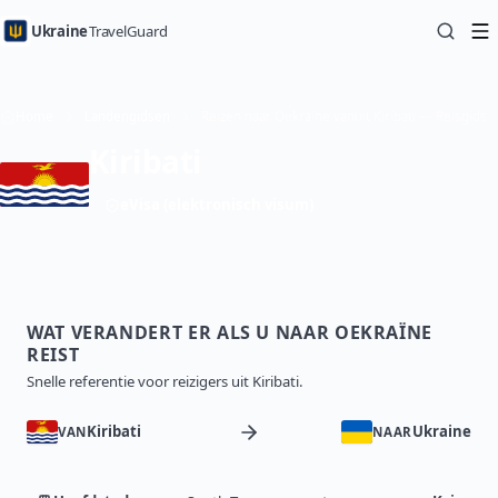
Ukraine
TravelGuard
Home
Landengidsen
Reizen naar Oekraïne vanuit Kiribati — Reisgids
Kiribati
eVisa (elektronisch visum)
WAT VERANDERT ER ALS U NAAR OEKRAÏNE
REIST
Snelle referentie voor reizigers uit Kiribati.
Kiribati
Ukraine
VAN
NAAR