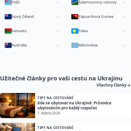
Fidži
Šalamounovy ostrovy
Nový Zéland
Papua-Nová Guinea
Vanuatu
Palau
Austrálie
Mikronésie
Užitečné články pro vaši cestu na Ukrajinu
Všechny články
TIPY NA CESTOVÁNÍ
Kde se ubytovat na Ukrajině: Průvodce
ubytováním pro každý rozpočet
7. dubna 2026
TIPY NA CESTOVÁNÍ