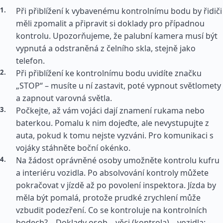
Při přiblížení k vybavenému kontrolnímu bodu by řidiči
měli zpomalit a připravit si doklady pro případnou
kontrolu. Upozorňujeme, že palubní kamera musí být
vypnutá a odstraněná z čelního skla, stejně jako
telefon.
Při přiblížení ke kontrolnímu bodu uvidíte značku
„STOP“ – musíte u ní zastavit, poté vypnout světlomety
a zapnout varovná světla.
Počkejte, až vám vojáci dají znamení rukama nebo
baterkou. Pomalu k nim dojeďte, ale nevystupujte z
auta, pokud k tomu nejste vyzváni. Pro komunikaci s
vojáky stáhněte boční okénko.
Na žádost oprávněné osoby umožněte kontrolu kufru
a interiéru vozidla. Po absolvování kontroly můžete
pokračovat v jízdě až po povolení inspektora. Jízda by
měla být pomalá, protože prudké zrychlení může
vzbudit podezření. Co se kontroluje na kontrolních
bodech? – Doklady osob – věci (kontrola) – vozidla; –