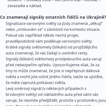
zavazadla a náklad.
Co znamenají signály ostatních řidičů na Ukrajině?
Signalizace varovnými světly za jízdy znamená „děkuji“
nebo „omlouvám se“ v závislosti na kontextu situace.
Pokud vás například někdo nechá projet,
pravděpodobně vám poděkuje varovnými světly.
Krátké signály světlomety (blikání) od projíždějícího
auta znamenají, že vás žádají o uvolnění cesty.
Signály (blikání) světlomety protijedoucího auta varují
před nebezpečím vpředu. Upozorňujeme však, že za
tmy to může znamenat, že jste si nepřepnuli dálková
světla a mohli jste oslnit jiného řidiče, takže se ujistěte,
že máte zapnutá potkávací světla.
Levý směrový signál (v některých případech s
brzdovými světly) od nákladního auta před vámi vás
varuje, že nesmíte předjíždět, protože v protisměru jsou