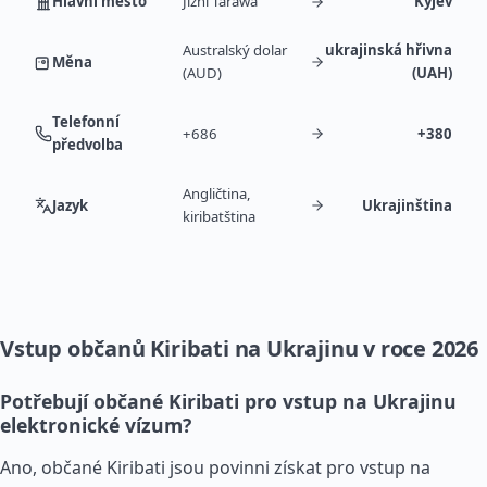
Hlavní město
Jižní Tarawa
Kyjev
Australský dolar
ukrajinská hřivna
Měna
(AUD)
(UAH)
Telefonní
+686
+380
předvolba
Angličtina,
Jazyk
Ukrajinština
kiribatština
Vstup občanů Kiribati na Ukrajinu v roce 2026
Potřebují občané Kiribati pro vstup na Ukrajinu
elektronické vízum?
Ano, občané Kiribati jsou povinni získat pro vstup na