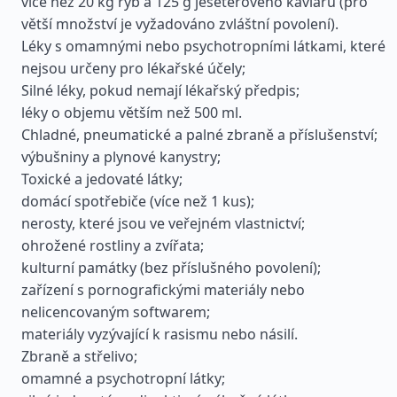
více než 20 kg ryb a 125 g jeseterového kaviáru (pro
větší množství je vyžadováno zvláštní povolení).
Léky s omamnými nebo psychotropními látkami, které
nejsou určeny pro lékařské účely;
Silné léky, pokud nemají lékařský předpis;
léky o objemu větším než 500 ml.
Chladné, pneumatické a palné zbraně a příslušenství;
výbušniny a plynové kanystry;
Toxické a jedovaté látky;
domácí spotřebiče (více než 1 kus);
nerosty, které jsou ve veřejném vlastnictví;
ohrožené rostliny a zvířata;
kulturní památky (bez příslušného povolení);
zařízení s pornografickými materiály nebo
nelicencovaným softwarem;
materiály vyzývající k rasismu nebo násilí.
Zbraně a střelivo;
omamné a psychotropní látky;