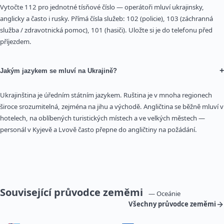
Vytočte 112 pro jednotné tísňové číslo — operátoři mluví ukrajinsky,
anglicky a často i rusky. Přímá čísla služeb: 102 (policie), 103 (záchranná
služba / zdravotnická pomoc), 101 (hasiči). Uložte si je do telefonu před
příjezdem.
+
Jakým jazykem se mluví na Ukrajině?
Ukrajinština je úředním státním jazykem. Ruština je v mnoha regionech
široce srozumitelná, zejména na jihu a východě. Angličtina se běžně mluví v
hotelech, na oblíbených turistických místech a ve velkých městech —
personál v Kyjevě a Lvově často přepne do angličtiny na požádání.
Související průvodce zeměmi
— Oceánie
Všechny průvodce zeměmi