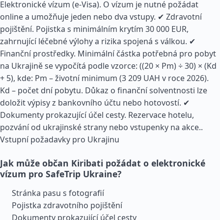
Elektronické vízum (e-Visa). O vízum je nutné požádat
online a umožňuje jeden nebo dva vstupy. ✔ Zdravotní
pojištění. Pojistka s minimálním krytím 30 000 EUR,
zahrnující léčebné výlohy a rizika spojená s válkou. ✔
Finanční prostředky. Minimální částka potřebná pro pobyt
na Ukrajině se vypočítá podle vzorce: ((20 × Pm) ÷ 30) × (Kd
+ 5), kde: Pm – životní minimum (3 209 UAH v roce 2026).
Kd – počet dní pobytu. Důkaz o finanční solventnosti lze
doložit výpisy z bankovního účtu nebo hotovostí. ✔
Dokumenty prokazující účel cesty. Rezervace hotelu,
pozvání od ukrajinské strany nebo vstupenky na akce..
Vstupní požadavky pro Ukrajinu
Jak může občan Kiribati požádat o elektronické
vízum pro SafeTrip Ukraine?
Stránka pasu s fotografií
Pojistka zdravotního pojištění
Dokumenty prokazující účel cesty