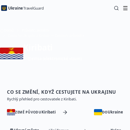
Ukraine
TravelGuard
Domů
Průvodci zeměmi
Cesta na Ukrajinu z Kiribati — Cestovní průvodce
Kiribati
eVisa (elektronické vízum)
CO SE ZMĚNÍ, KDYŽ CESTUJETE NA UKRAJINU
Rychlý přehled pro cestovatele z Kiribati.
Kiribati
Ukraine
ZEMĚ PŮVODU
DO