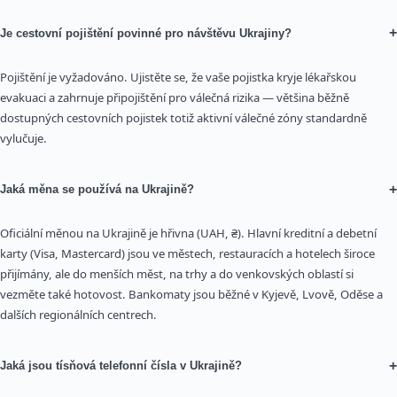
+
Je cestovní pojištění povinné pro návštěvu Ukrajiny?
Pojištění je vyžadováno. Ujistěte se, že vaše pojistka kryje lékařskou
evakuaci a zahrnuje připojištění pro válečná rizika — většina běžně
dostupných cestovních pojistek totiž aktivní válečné zóny standardně
vylučuje.
+
Jaká měna se používá na Ukrajině?
Oficiální měnou na Ukrajině je hřivna (UAH, ₴). Hlavní kreditní a debetní
karty (Visa, Mastercard) jsou ve městech, restauracích a hotelech široce
přijímány, ale do menších měst, na trhy a do venkovských oblastí si
vezměte také hotovost. Bankomaty jsou běžné v Kyjevě, Lvově, Oděse a
dalších regionálních centrech.
+
Jaká jsou tísňová telefonní čísla v Ukrajině?