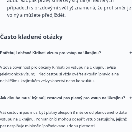
auta. Naopak pravý směrový signál (v některých
případech s brzdovými světly) znamená, že protisměr je
volný a můžete předjíždět.
Často kladené otázky
+
Potřebují občané Kiribati vízum pro vstup na Ukrajinu?
Vízová povinnost pro občany Kiribati při vstupu na Ukrajinu: eVisa
(elektronické vízum). Před cestou si vždy ověřte aktuální pravidla na
nejbližším ukrajinském velvyslanectví nebo konzulátu.
+
Jak dlouho musí být můj cestovní pas platný pro vstup na Ukrajinu?
Váš cestovní pas musí být platný alespoň 3 měsíce od plánovaného data
vstupu na Ukrajinu. Pohraničníci mohou odepřít vstup cestujícím, jejichž
pas nesplňuje minimální požadovanou dobu platnosti.