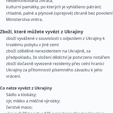
neidentifikovaná zvířata;
kulturní památky, po kterých je vyhlášeno pátrání;
chladné, palné a plynové (sprejové) zbraně bez povolení
Ministerstva vnitra.
Zboží, které můžete vyvézt z Ukrajiny
zboží vyvážené v souvislosti s odjezdem z Ukrajiny k
trvalému pobytu v jiné zemi
zboží zděděné nerezidentem na Ukrajině, za
předpokladu, že složení dědictví je potvrzeno notářem
zboží dočasně vyvezené rezidenty přes celní hranici
Ukrajiny za přítomnosti písemného závazku k jeho
vrácení.
Co nelze vyvézt z Ukrajiny
Sádlo a klobásy;
sýr, mléko a mléčné výrobky;
čerstvé maso;