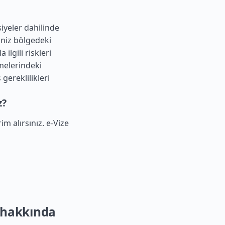
siyeler dahilinde
iniz bölgedeki
lgili riskleri
melerindeki
gereklilikleri
z?
im alırsınız. e-Vize
ş hakkında