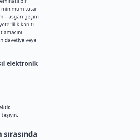
teminatlı bir
n minimum tutar
Pm – asgari geçim
terlilik kanıtı
at amacını
an davetiye veya
ıl elektronik
ktir.
 taşıyın.
m sırasında