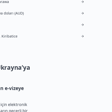
arawa
ya doları (AUD)
, Kiribatice
 Ukrayna’ya
n e-vizeye
 için elektronik
arın geçerli bir