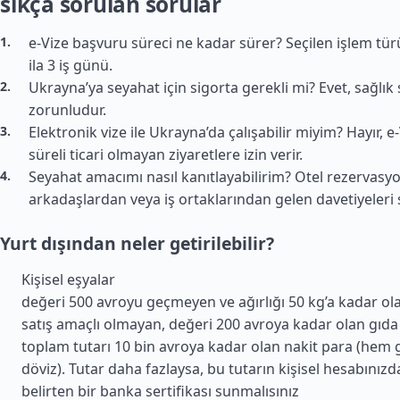
sıkça sorulan sorular
e-Vize başvuru süreci ne kadar sürer? Seçilen işlem tür
ila 3 iş günü.
Ukrayna’ya seyahat için sigorta gerekli mi? Evet, sağlık 
zorunludur.
Elektronik vize ile Ukrayna’da çalışabilir miyim? Hayır, e
süreli ticari olmayan ziyaretlere izin verir.
Seyahat amacımı nasıl kanıtlayabilirim? Otel rezervasy
arkadaşlardan veya iş ortaklarından gelen davetiyeleri
Yurt dışından neler getirilebilir?
Kişisel eşyalar
değeri 500 avroyu geçmeyen ve ağırlığı 50 kg’a kadar ol
satış amaçlı olmayan, değeri 200 avroya kadar olan gıda
toplam tutarı 10 bin avroya kadar olan nakit para (hem
döviz). Tutar daha fazlaysa, bu tutarın kişisel hesabınızd
belirten bir banka sertifikası sunmalısınız