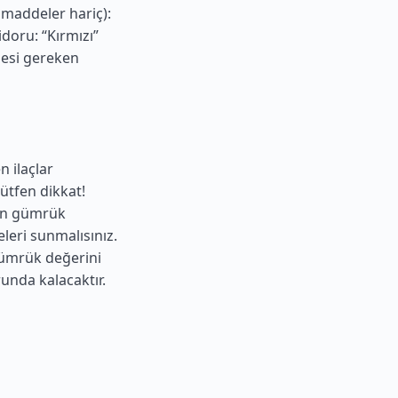
 maddeler hariç):
idoru: “Kırmızı”
mesi gereken
 ilaçlar
ütfen dikkat!
çin gümrük
eleri sunmalısınız.
gümrük değerini
unda kalacaktır.