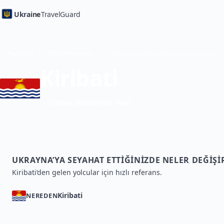
Ukraine
TravelGuard
Anasayfa
Ülke Rehberleri
Kiribati
eVisa (elektronik vize)
UKRAYNA’YA SEYAHAT ETTIĞINIZDE NELER DEĞIŞI
Kiribati’den gelen yolcular için hızlı referans.
Kiribati
NEREDEN