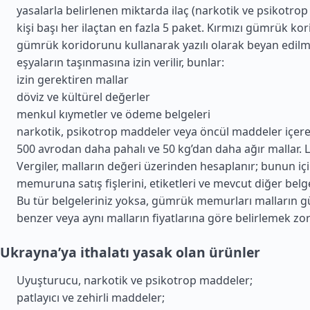
yasalarla belirlenen miktarda ilaç (narkotik ve psikotrop
kişi başı her ilaçtan en fazla 5 paket. Kırmızı gümrük kor
gümrük koridorunu kullanarak yazılı olarak beyan edil
eşyaların taşınmasına izin verilir, bunlar:
izin gerektiren mallar
döviz ve kültürel değerler
menkul kıymetler ve ödeme belgeleri
narkotik, psikotrop maddeler veya öncül maddeler içeren
500 avrodan daha pahalı ve 50 kg’dan daha ağır mallar. L
Vergiler, malların değeri üzerinden hesaplanır; bunun i
memuruna satış fişlerini, etiketleri ve mevcut diğer belg
Bu tür belgeleriniz yoksa, gümrük memurları malların 
benzer veya aynı malların fiyatlarına göre belirlemek zor
Ukrayna’ya ithalatı yasak olan ürünler
Uyuşturucu, narkotik ve psikotrop maddeler;
patlayıcı ve zehirli maddeler;