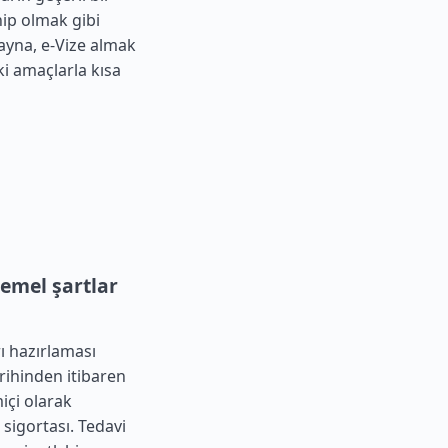
hip olmak gibi
rayna, e-Vize almak
ki amaçlarla kısa
temel şartlar
rı hazırlaması
rihinden itibaren
miçi olarak
 sigortası. Tedavi