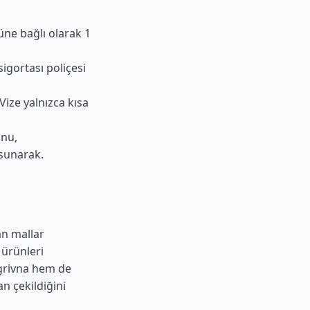
üne bağlı olarak 1
sigortası poliçesi
-Vize yalnızca kısa
onu,
 sunarak.
an mallar
 ürünleri
 grivna hem de
an çekildiğini