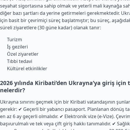
seyahat sigortasına sahip olmak ve yeterli mali kaynağa sa
diğer bazı şartları da yerine getirmeleri gerekmektedir. Uk
için basit bir çevrimiçi süreç başlatmıştır; bu süreç, aşağıda
süreli ziyaretlere (30 güne kadar) olanak tanır:
Turizm
İş gezileri
Özel ziyaretler
Tıbbi tedavi
Kültürel etkinlikler
2026 yılında Kiribati’den Ukrayna’ya giriş için 
nelerdir?
Ukrayna sınırını geçmek için bir Kiribati vatandaşının şunla
gerekir: ✔ Geçerli bir yabancı pasaport. Planlanan dönüş ta
en az 6 ay geçerli olmalıdır. ✔ Elektronik vize (e-Vize). Çevri
başvurulmalı ve tek veya çift giriş hakkı tanımalıdır. ✔ Sağlık