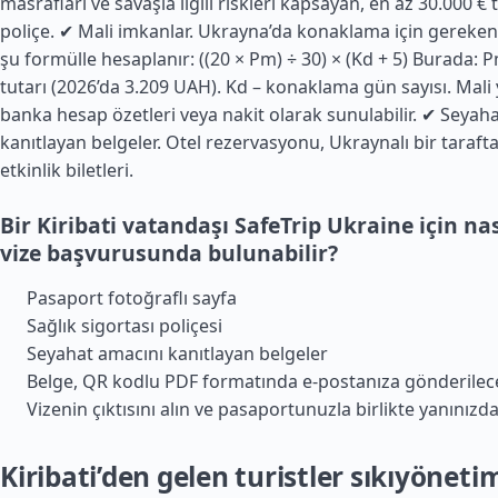
masrafları ve savaşla ilgili riskleri kapsayan, en az 30.000 € 
poliçe. ✔
Mali
imkanlar. Ukrayna’da konaklama için gereke
şu formülle hesaplanır: ((20 × Pm) ÷ 30) × (Kd + 5) Burada: 
tutarı (2026’da 3.209 UAH). Kd – konaklama gün sayısı. Mali ye
banka hesap özetleri veya nakit olarak sunulabilir. ✔ Seyah
kanıtlayan belgeler. Otel rezervasyonu, Ukraynalı bir taraft
etkinlik biletleri.
Bir Kiribati vatandaşı SafeTrip Ukraine için nas
vize başvurusunda bulunabilir?
Pasaport fotoğraflı sayfa
Sağlık sigortası poliçesi
Seyahat amacını kanıtlayan belgeler
Belge, QR kodlu PDF formatında e-postanıza gönderilece
Vizenin çıktısını alın ve pasaportunuzla birlikte yanınızda
Kiribati’den gelen turistler sıkıyöneti