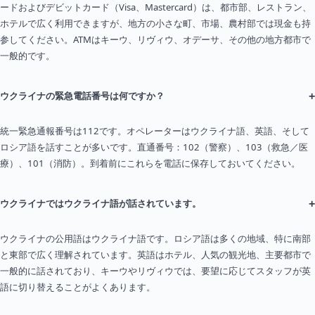
ードおよびデビットカード（Visa、Mastercard）は、都市部、レストラン、
ホテルで広く利用できますが、地方の小さな町、市場、農村部では現金も持
参してください。ATMはキーウ、リヴィウ、オデーサ、その他の地方都市で
一般的です。
+
ウクライナの緊急電話番号は何ですか？
統一緊急通報番号は112です。オペレーターはウクライナ語、英語、そして
ロシア語を話すことが多いです。直通番号：102（警察）、103（救急／医
療）、101（消防）。到着前にこれらを電話に保存しておいてください。
+
ウクライナではウクライナ語が話されています。
ウクライナの公用語はウクライナ語です。ロシア語は多くの地域、特に南部
と東部で広く理解されています。英語はホテル、人気の観光地、主要都市で
一般的に話されており、キーウやリヴィウでは、要望に応じてスタッフが英
語に切り替えることがよくあります。