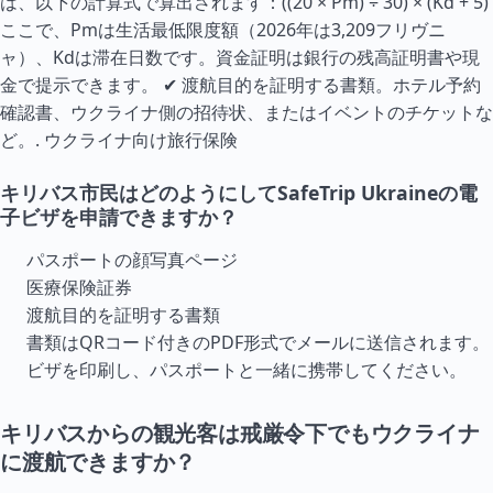
は、以下の計算式で算出されます：((20 × Pm) ÷ 30) × (Kd + 5)
ここで、Pmは生活最低限度額（2026年は3,209フリヴニ
ャ）、Kdは滞在日数です。資金証明は銀行の残高証明書や現
金で提示できます。 ✔ 渡航目的を証明する書類。ホテル予約
確認書、ウクライナ側の招待状、またはイベントのチケットな
ど。.
ウクライナ向け旅行保険
キリバス市民はどのようにしてSafeTrip Ukraineの電
子ビザを申請できますか？
パスポートの顔写真ページ
医療保険証券
渡航目的を証明する書類
書類はQRコード付きのPDF形式でメールに送信されます。
ビザを印刷し、パスポートと一緒に携帯してください。
キリバスからの観光客は戒厳令下でもウクライナ
に渡航できますか？