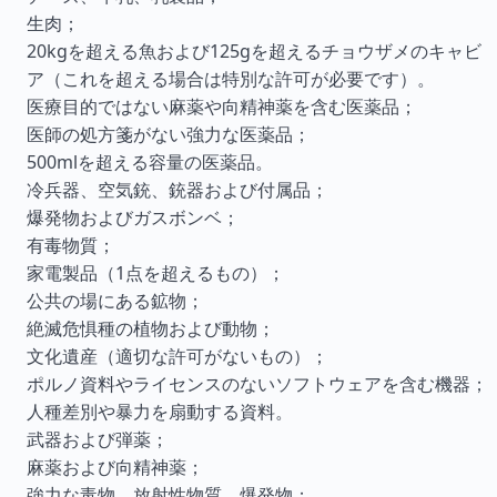
生肉；
20kgを超える魚および125gを超えるチョウザメのキャビ
ア（これを超える場合は特別な許可が必要です）。
医療目的ではない麻薬や向精神薬を含む医薬品；
医師の処方箋がない強力な医薬品；
500mlを超える容量の医薬品。
冷兵器、空気銃、銃器および付属品；
爆発物およびガスボンベ；
有毒物質；
家電製品（1点を超えるもの）；
公共の場にある鉱物；
絶滅危惧種の植物および動物；
文化遺産（適切な許可がないもの）；
ポルノ資料やライセンスのないソフトウェアを含む機器；
人種差別や暴力を扇動する資料。
武器および弾薬；
麻薬および向精神薬；
強力な毒物、放射性物質、爆発物；