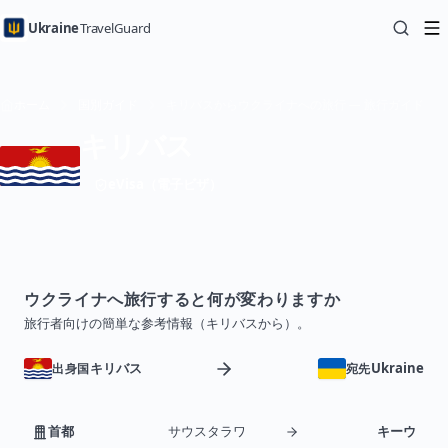
Ukraine
TravelGuard
ホーム
国別ガイド
キリバスからウクライナへの旅行 — 旅行ガイド
キリバス
eVisa（電子ビザ）
ウクライナへ旅行すると何が変わりますか
旅行者向けの簡単な参考情報（キリバスから）。
キリバス
Ukraine
出身国
宛先
首都
サウスタラワ
キーウ