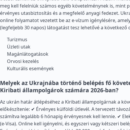
meg kell felelniük számos egyéb követelménynek is, mint p
érvényes utasbiztosítás és a megfelelő anyagi fedezet. Ukr
online folyamatot vezetett be az e-vízum igénylésére, amely
(legfeljebb 30 napos) látogatást tesz lehetővé a következő 
Turizmus
Üzleti utak
Magánlátogatások
Orvosi kezelés
Kulturális események
Melyek az Ukrajnába történő belépés fő köve
Kiribati állampolgárok számára 2026-ban?
Az ukrán határ átlépéséhez a Kiribati állampolgárnak a köv
előkészítenie: ✔ Érvényes külföldi útlevél. A tervezett távo
számítva legalább 6 hónapig érvényesnek kell lennie. ✔ El
(e-Visa). Online kell igényelni, és egyszeri vagy kétszeri bel