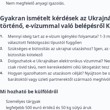
Nem megfelelő anyagi igazolás.
Gyakran ismételt kérdések az Ukrajn
történő, e-vízummal való belépésről Ki
Mennyi ideig tart az e-vízum igénylési folyamata? 1-3 
választott feldolgozási típustól függően
Szükséges-e biztosítás az ukrajnai utazáshoz? Igen, a
biztosítás kötelező
Dolgozhatok-e Ukrajnában elektronikus vízummal? Ne
csak rövid távú, nem kereskedelmi célú látogatást tesz
Hogyan igazolhatom az utazásom célját? Nyújtson be sz
barátoktól vagy üzleti partnerektől származó meghívól
Mi hozható be külföldről
Személyes tárgyak
legfeljebb 500 euró értékű és 50 kg súlyú áruk