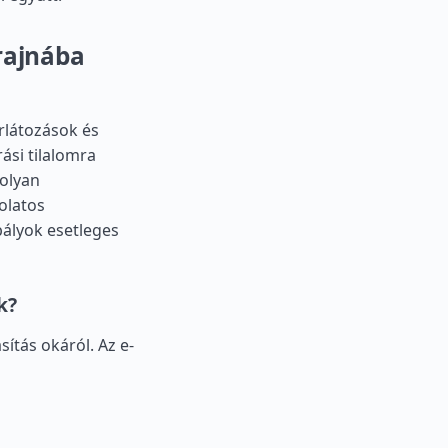
rajnába
rlátozások és
rási tilalomra
olyan
olatos
bályok esetleges
k?
sítás okáról. Az e-