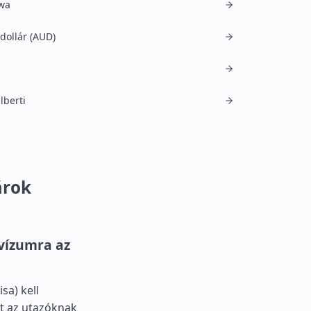
wa
 dollár (AUD)
lberti
árok
vízumra az
sa) kell
tt az utazóknak