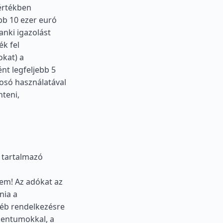
 értékben
bb 10 ezer euró
anki igazolást
ék fel
okat) a
t legfeljebb 5
osó használatával
nteni,
 tartalmazó
lem! Az adókat az
nia a
yéb rendelkezésre
mentumokkal, a