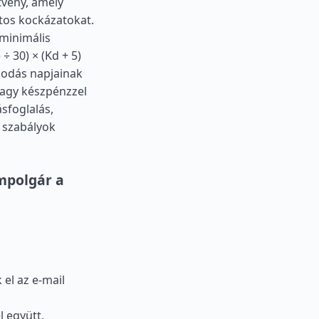
tvény, amely
atos kockázatokat.
minimális
÷ 30) × (Kd + 5)
kodás napjainak
vagy készpénzzel
sfoglalás,
 szabályok
ampolgár a
l az e-mail
l együtt.