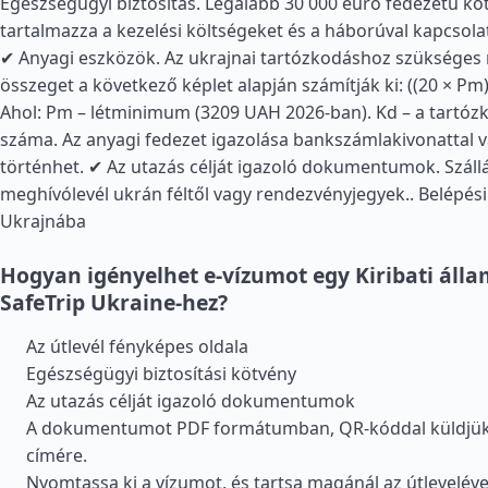
Egészségügyi biztosítás. Legalább 30 000 euró fedezetű kö
tartalmazza a kezelési költségeket és a háborúval kapcsol
✔ Anyagi eszközök. Az ukrajnai tartózkodáshoz szükséges 
összeget a következő képlet alapján számítják ki: ((20 × Pm) 
Ahol: Pm – létminimum (3209 UAH 2026-ban). Kd – a tartóz
száma. Az anyagi fedezet igazolása bankszámlakivonattal 
történhet. ✔ Az utazás célját igazoló dokumentumok. Szállá
meghívólevél ukrán féltől vagy rendezvényjegyek..
Belépési
Ukrajnába
Hogyan igényelhet e-vízumot egy Kiribati áll
SafeTrip Ukraine-hez?
Az útlevél fényképes oldala
Egészségügyi biztosítási kötvény
Az utazás célját igazoló dokumentumok
A dokumentumot PDF formátumban, QR-kóddal küldjük e
címére.
Nyomtassa ki a vízumot, és tartsa magánál az útleveléve