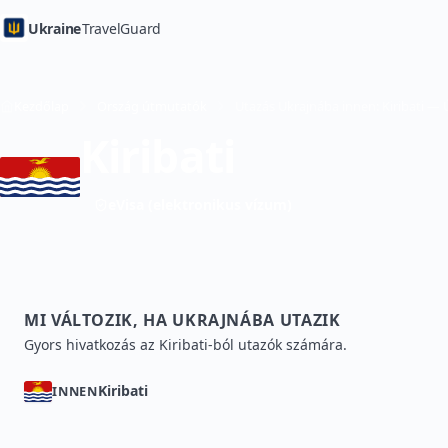
Ukraine
TravelGuard
Kezdőlap
Ország útmutatók
Utazás Ukrajnába innen: Kiribati —
Kiribati
eVisa (elektronikus vízum)
MI VÁLTOZIK, HA UKRAJNÁBA UTAZIK
Gyors hivatkozás az Kiribati-ból utazók számára.
Kiribati
INNEN