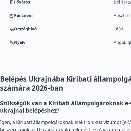
Főváros
Dél-Tara
Pénznem
Ausztrál
Országhívó
+686
Nyelv
Angol, gi
Belépés Ukrajnába Kiribati állampolg
számára 2026-ban
Szükségük van a Kiribati állampolgároknak e-
ukrajnai belépéshez?
Igen, a Kiribati állampolgároknak elektronikus vízumot (e-Vi
beszerezniük az Ukrajnába való belépéshez. A vízum melle