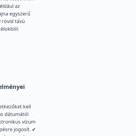
éldául az
ajna egyszerű
 rövid távú
célokból:
telményei
etkezőket kell
zás dátumától
ektronikus vízum
épésre jogosít. ✔