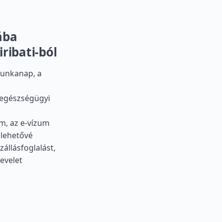
ába
ribati-ból
munkanap, a
z egészségügyi
m, az e-vízum
 lehetővé
állásfoglalást,
evelet