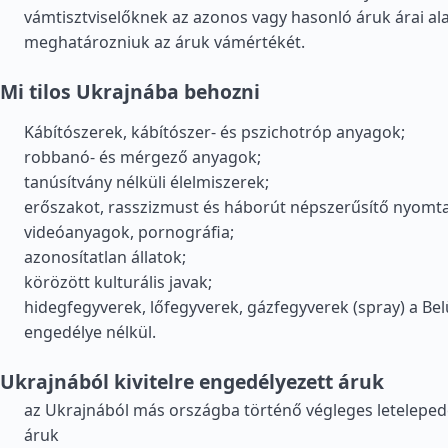
vámtisztviselőknek az azonos vagy hasonló áruk árai ala
meghatározniuk az áruk vámértékét.
Mi tilos Ukrajnába behozni
Kábítószerek, kábítószer- és pszichotróp anyagok;
robbanó- és mérgező anyagok;
tanúsítvány nélküli élelmiszerek;
erőszakot, rasszizmust és háborút népszerűsítő nyomta
videóanyagok, pornográfia;
azonosítatlan állatok;
körözött kulturális javak;
hidegfegyverek, lőfegyverek, gázfegyverek (spray) a Be
engedélye nélkül.
Ukrajnából kivitelre engedélyezett áruk
az Ukrajnából más országba történő végleges letelepedé
áruk