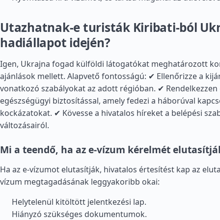
Utazhatnak-e turisták Kiribati-ból Uk
hadiállapot idején?
Igen, Ukrajna fogad külföldi látogatókat meghatározott ko
ajánlások mellett. Alapvető fontosságú: ✔ Ellenőrizze a kijá
vonatkozó szabályokat az adott régióban. ✔ Rendelkezzen 
egészségügyi biztosítással, amely fedezi a háborúval kapcs
kockázatokat. ✔ Kövesse a hivatalos híreket a belépési sza
változásairól.
Mi a teendő, ha az e-vízum kérelmét elutasítjá
Ha az e-vízumot elutasítják, hivatalos értesítést kap az eluta
vízum megtagadásának leggyakoribb okai:
Helytelenül kitöltött jelentkezési lap.
Hiányzó szükséges dokumentumok.