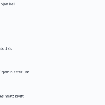
pján kell
tott és
lügyminisztérium
s miatt kivitt