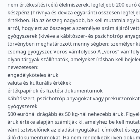
nem értékesítési célú élelmiszerek, legfeljebb 200 euró
készpénz (hrivnya és deviza egyaránt) összesen legfelje
értékben. Ha az összeg nagyobb, be kell mutatnia egy b
arról, hogy ezt az összeget a személyes számlájáról vett
gyógyszerek (kivéve a kábítószer- és pszichotróp anyag
törvényben meghatározott mennyiségben: személyenkén
csomag gyógyszer. Vörös vámfolyosó A „vörös” vámfoly
olyan tárgyak szállíthatók, amelyeket írásban kell bejele
nevezetesen:
engedélyköteles áruk
valuta és kulturális értékek
értékpapírok és fizetési dokumentumok
kábítószert, pszichotróp anyagokat vagy prekurzorokat
gyógyszerek
500 eurónál drágább és 50 kg-nál nehezebb áruk. Figye
áruk értéke alapján számítják ki, amelyhez be kell mutat
vámtisztviselőnek az eladási nyugtákat, címkéket és eg
álló dokumentumokat. Ha nem rendelkezik ilyen doku