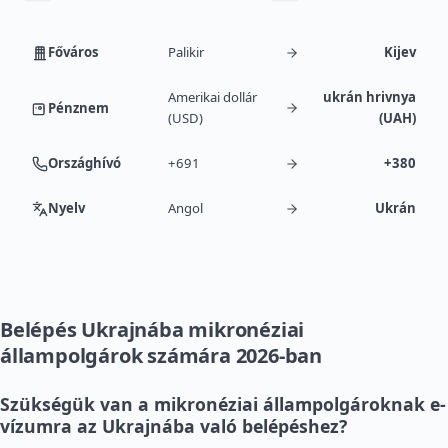
Főváros
Palikir
Kijev
Amerikai dollár
ukrán hrivnya
Pénznem
(USD)
(UAH)
Országhívó
+691
+380
Nyelv
Angol
Ukrán
Belépés Ukrajnába mikronéziai
állampolgárok számára 2026-ban
Szükségük van a mikronéziai állampolgároknak e-
vízumra az Ukrajnába való belépéshez?