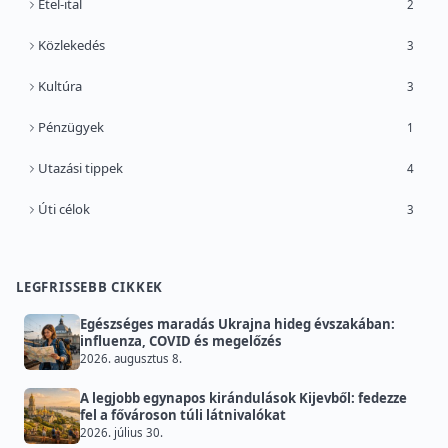
Étel-ital
2
Közlekedés
3
Kultúra
3
Pénzügyek
1
Utazási tippek
4
Úti célok
3
LEGFRISSEBB CIKKEK
Egészséges maradás Ukrajna hideg évszakában:
influenza, COVID és megelőzés
2026. augusztus 8.
A legjobb egynapos kirándulások Kijevből: fedezze
fel a fővároson túli látnivalókat
2026. július 30.