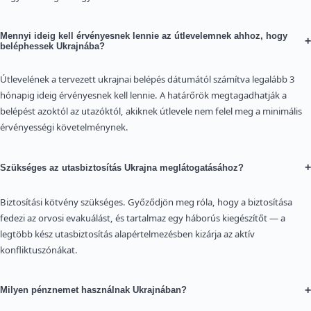
Mennyi ideig kell érvényesnek lennie az útlevelemnek ahhoz, hogy
+
beléphessek Ukrajnába?
Útlevelének a tervezett ukrajnai belépés dátumától számítva legalább 3
hónapig ideig érvényesnek kell lennie. A határőrök megtagadhatják a
belépést azoktól az utazóktól, akiknek útlevele nem felel meg a minimális
érvényességi követelménynek.
+
Szükséges az utasbiztosítás Ukrajna meglátogatásához?
Biztosítási kötvény szükséges. Győződjön meg róla, hogy a biztosítása
fedezi az orvosi evakuálást, és tartalmaz egy háborús kiegészítőt — a
legtöbb kész utasbiztosítás alapértelmezésben kizárja az aktív
konfliktuszónákat.
+
Milyen pénznemet használnak Ukrajnában?