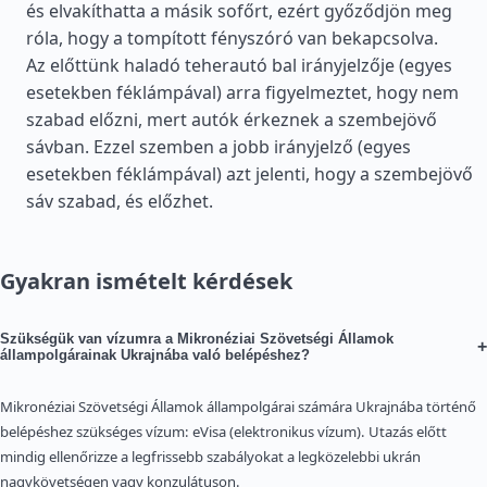
és elvakíthatta a másik sofőrt, ezért győződjön meg
róla, hogy a tompított fényszóró van bekapcsolva.
Az előttünk haladó teherautó bal irányjelzője (egyes
esetekben féklámpával) arra figyelmeztet, hogy nem
szabad előzni, mert autók érkeznek a szembejövő
sávban. Ezzel szemben a jobb irányjelző (egyes
esetekben féklámpával) azt jelenti, hogy a szembejövő
sáv szabad, és előzhet.
Gyakran ismételt kérdések
Szükségük van vízumra a Mikronéziai Szövetségi Államok
+
állampolgárainak Ukrajnába való belépéshez?
Mikronéziai Szövetségi Államok állampolgárai számára Ukrajnába történő
belépéshez szükséges vízum: eVisa (elektronikus vízum). Utazás előtt
mindig ellenőrizze a legfrissebb szabályokat a legközelebbi ukrán
nagykövetségen vagy konzulátuson.