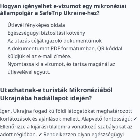
Hogyan igényelhet e-vízumot egy mikronéziai
állampolgár a SafeTrip Ukraine-hez?
Útlevél fényképes oldala
Egészségügyi biztosítási kötvény
Az utazás célját igazoló dokumentumok
A dokumentumot PDF formátumban, QR-kóddal
küldjük el az e-mail címére.
Nyomtassa ki a vízumot, és tartsa magánál az
útlevelével együtt.
Utazhatnak-e turisták Mikronéziából
Ukrajnába hadiállapot idején?
Igen, Ukrajna fogad külföldi látogatókat meghatározott
korlátozások és ajánlások mellett. Alapvető fontosságú: ✔
Ellenőrizze a kijárási tilalomra vonatkozó szabályokat az
adott régióban. ✔ Rendelkezzen olyan egészségügyi