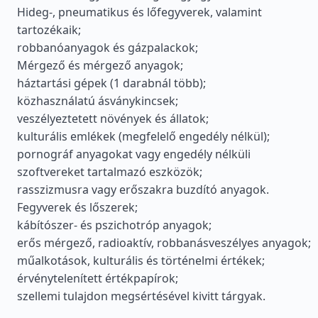
Hideg-, pneumatikus és lőfegyverek, valamint
tartozékaik;
robbanóanyagok és gázpalackok;
Mérgező és mérgező anyagok;
háztartási gépek (1 darabnál több);
közhasználatú ásványkincsek;
veszélyeztetett növények és állatok;
kulturális emlékek (megfelelő engedély nélkül);
pornográf anyagokat vagy engedély nélküli
szoftvereket tartalmazó eszközök;
rasszizmusra vagy erőszakra buzdító anyagok.
Fegyverek és lőszerek;
kábítószer- és pszichotróp anyagok;
erős mérgező, radioaktív, robbanásveszélyes anyagok;
műalkotások, kulturális és történelmi értékek;
érvénytelenített értékpapírok;
szellemi tulajdon megsértésével kivitt tárgyak.