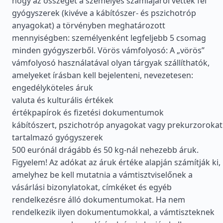
hogy az összeget a személyes számlájáról vették fel
gyógyszerek (kivéve a kábítószer- és pszichotróp
anyagokat) a törvényben meghatározott
mennyiségben: személyenként legfeljebb 5 csomag
minden gyógyszerből. Vörös vámfolyosó: A „vörös”
vámfolyosó használatával olyan tárgyak szállíthatók,
amelyeket írásban kell bejelenteni, nevezetesen:
engedélyköteles áruk
valuta és kulturális értékek
értékpapírok és fizetési dokumentumok
kábítószert, pszichotróp anyagokat vagy prekurzorokat
tartalmazó gyógyszerek
500 eurónál drágább és 50 kg-nál nehezebb áruk.
Figyelem! Az adókat az áruk értéke alapján számítják ki,
amelyhez be kell mutatnia a vámtisztviselőnek a
vásárlási bizonylatokat, címkéket és egyéb
rendelkezésre álló dokumentumokat. Ha nem
rendelkezik ilyen dokumentumokkal, a vámtiszteknek