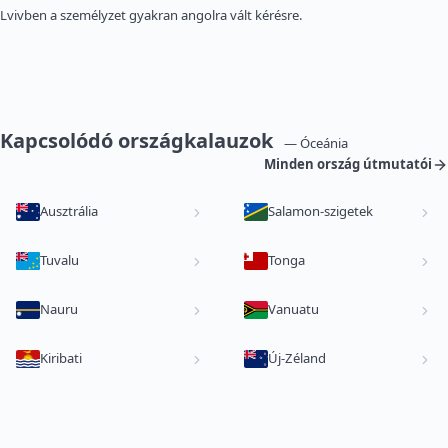
Lvivben a személyzet gyakran angolra vált kérésre.
Kapcsolódó országkalauzok
— Óceánia
Minden ország útmutatói
Ausztrália
Salamon-szigetek
Tuvalu
Tonga
Nauru
Vanuatu
Kiribati
Új-Zéland