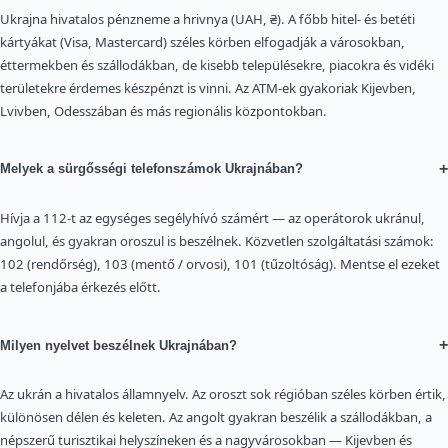
Ukrajna hivatalos pénzneme a hrivnya (UAH, ₴). A főbb hitel- és betéti
kártyákat (Visa, Mastercard) széles körben elfogadják a városokban,
éttermekben és szállodákban, de kisebb településekre, piacokra és vidéki
területekre érdemes készpénzt is vinni. Az ATM-ek gyakoriak Kijevben,
Lvivben, Odesszában és más regionális központokban.
+
Melyek a sürgősségi telefonszámok Ukrajnában?
Hívja a 112-t az egységes segélyhívó számért — az operátorok ukránul,
angolul, és gyakran oroszul is beszélnek. Közvetlen szolgáltatási számok:
102 (rendőrség), 103 (mentő / orvosi), 101 (tűzoltóság). Mentse el ezeket
a telefonjába érkezés előtt.
+
Milyen nyelvet beszélnek Ukrajnában?
Az ukrán a hivatalos államnyelv. Az oroszt sok régióban széles körben értik,
különösen délen és keleten. Az angolt gyakran beszélik a szállodákban, a
népszerű turisztikai helyszíneken és a nagyvárosokban — Kijevben és