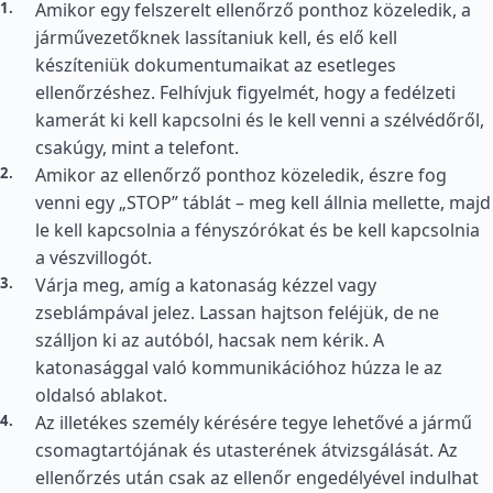
Amikor egy felszerelt ellenőrző ponthoz közeledik, a
járművezetőknek lassítaniuk kell, és elő kell
készíteniük dokumentumaikat az esetleges
ellenőrzéshez. Felhívjuk figyelmét, hogy a fedélzeti
kamerát ki kell kapcsolni és le kell venni a szélvédőről,
csakúgy, mint a telefont.
Amikor az ellenőrző ponthoz közeledik, észre fog
venni egy „STOP” táblát – meg kell állnia mellette, majd
le kell kapcsolnia a fényszórókat és be kell kapcsolnia
a vészvillogót.
Várja meg, amíg a katonaság kézzel vagy
zseblámpával jelez. Lassan hajtson feléjük, de ne
szálljon ki az autóból, hacsak nem kérik. A
katonasággal való kommunikációhoz húzza le az
oldalsó ablakot.
Az illetékes személy kérésére tegye lehetővé a jármű
csomagtartójának és utasterének átvizsgálását. Az
ellenőrzés után csak az ellenőr engedélyével indulhat