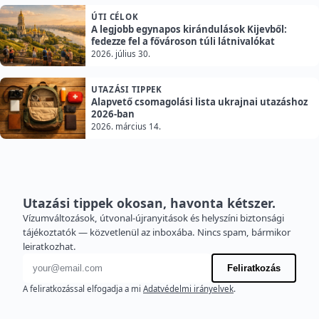
ÚTI CÉLOK
A legjobb egynapos kirándulások Kijevből:
fedezze fel a fővároson túli látnivalókat
2026. július 30.
UTAZÁSI TIPPEK
Alapvető csomagolási lista ukrajnai utazáshoz
2026-ban
2026. március 14.
Utazási tippek okosan, havonta kétszer.
Vízumváltozások, útvonal-újranyitások és helyszíni biztonsági
tájékoztatók — közvetlenül az inboxába. Nincs spam, bármikor
leiratkozhat.
E-mail cím
Feliratkozás
A feliratkozással elfogadja a mi
Adatvédelmi irányelvek
.