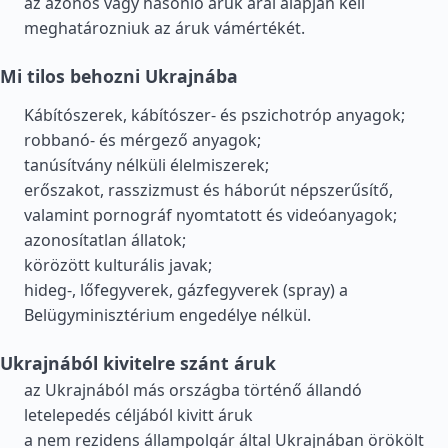
az azonos vagy hasonló áruk árai alapján kell
meghatározniuk az áruk vámértékét.
Mi tilos behozni Ukrajnába
Kábítószerek, kábítószer- és pszichotróp anyagok;
robbanó- és mérgező anyagok;
tanúsítvány nélküli élelmiszerek;
erőszakot, rasszizmust és háborút népszerűsítő,
valamint pornográf nyomtatott és videóanyagok;
azonosítatlan állatok;
körözött kulturális javak;
hideg-, lőfegyverek, gázfegyverek (spray) a
Belügyminisztérium engedélye nélkül.
Ukrajnából kivitelre szánt áruk
az Ukrajnából más országba történő állandó
letelepedés céljából kivitt áruk
a nem rezidens állampolgár által Ukrajnában örökölt