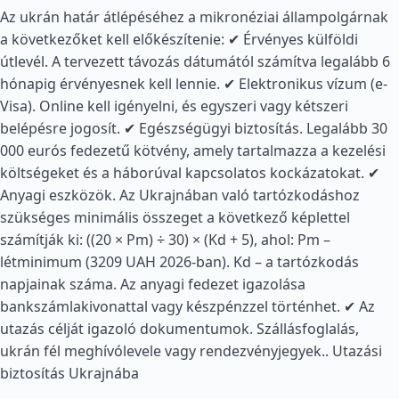
Az ukrán határ átlépéséhez a mikronéziai állampolgárnak
a következőket kell előkészítenie: ✔ Érvényes külföldi
útlevél. A tervezett távozás dátumától számítva legalább 6
hónapig érvényesnek kell lennie. ✔ Elektronikus vízum (e-
Visa). Online kell igényelni, és egyszeri vagy kétszeri
belépésre jogosít. ✔ Egészségügyi biztosítás. Legalább 30
000 eurós fedezetű kötvény, amely tartalmazza a kezelési
költségeket és a háborúval kapcsolatos kockázatokat. ✔
Anyagi eszközök. Az Ukrajnában való tartózkodáshoz
szükséges minimális összeget a következő képlettel
számítják ki: ((20 × Pm) ÷ 30) × (Kd + 5), ahol: Pm –
létminimum (3209 UAH 2026-ban). Kd – a tartózkodás
napjainak száma. Az anyagi fedezet igazolása
bankszámlakivonattal vagy készpénzzel történhet. ✔ Az
utazás célját igazoló dokumentumok. Szállásfoglalás,
ukrán fél meghívólevele vagy rendezvényjegyek..
Utazási
biztosítás Ukrajnába