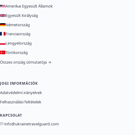
Amerikai Egyesült Államok
Egyesült Királyság
Németország
Franciaország
Lengyelország
Törökország
Összes ország útmutatója →
JOGI INFORMÁCIÓK
Adatvédelmi irányelvek
Felhasználási feltételek
KAPCSOLAT
info@ukrainetravelguard.com