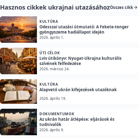
Hasznos cikkek ukrajnai utazásához
Összes cikk
KULTÚRA
Odesszai utazási útmutató: A Fekete-tenger
gyöngyszeme hadiállapot idején
2026. április 1.
ÚTI CÉLOK
Lviv útikönyv: Nyugat-Ukrajna kulturális
szívének felfedezése
2026. március 24.
KULTÚRA
Alapvető ukrán kifejezések utazóknak
2026. április 19.
DOKUMENTUMOK
Az ukrán határ átlépése: eljárások és
tudnivalók
2026. április 9.