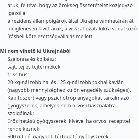
áruk, feltéve, hogy az örökség összetételét közjegyző
igazolja
a rezidens állampolgárok által Ukrajna vámhatárán át
ideiglenesen kivitt áruk, a visszahozatalukra vonatkozó
írásbeli kötelezettségvállalás mellett.
Mi nem vihető ki Ukrajnából
Szalonna és kolbász;
sajt, tej és tejtermékek;
friss hús;
20 kg-nál több hal és 125 g-nál több tokhal kaviár
(nagyobb mennyiséghez külön engedély szükséges).
Kábítószert vagy pszichotróp anyagokat tartalmazó
gyógyszerek, amelyek nem orvosi használatra
szolgálnak;
Erős hatású gyógyszerek, kivéve, ha orvosi recepttel
rendelkeznek;
500 ml-nél nagyobb térfogatú gyógyszerek.