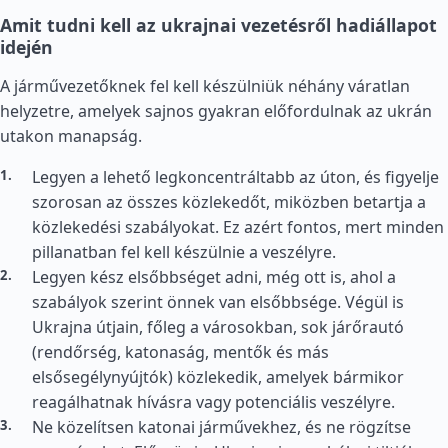
Amit tudni kell az ukrajnai vezetésről hadiállapot
idején
A járművezetőknek fel kell készülniük néhány váratlan
helyzetre, amelyek sajnos gyakran előfordulnak az ukrán
utakon manapság.
Legyen a lehető legkoncentráltabb az úton, és figyelje
szorosan az összes közlekedőt, miközben betartja a
közlekedési szabályokat. Ez azért fontos, mert minden
pillanatban fel kell készülnie a veszélyre.
Legyen kész elsőbbséget adni, még ott is, ahol a
szabályok szerint önnek van elsőbbsége. Végül is
Ukrajna útjain, főleg a városokban, sok járőrautó
(rendőrség, katonaság, mentők és más
elsősegélynyújtók) közlekedik, amelyek bármikor
reagálhatnak hívásra vagy potenciális veszélyre.
Ne közelítsen katonai járművekhez, és ne rögzítse