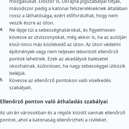
mozgásukat. Először is, Ukrajna jogszabályai tiltják,
másodszor pedig a katonai felszereléseknek általában
rossz a láthatósága, ezért előfordulhat, hogy nem
veszik észre az úton.
Ne lépje túl a sebességhatárokat, és figyelmesen
kövesse az útviszonyokat, még akkor is, ha az autóján
kívül nincs más közlekedő az úton. Az úton védelmi
építmények vagy nem teljesen lebontott ellenőrző
pontok lehetnek. Ezek az akadályok balesetet
okozhatnak, különösen, ha nagy sebességgel ütközik
beléjük.
Kövesse az ellenőrző pontokon való viselkedés
szabályait.
Ellenőrző ponton való áthaladás szabályai
Az ukrán városokban és a régiók között vannak ellenőrző
pontok, ahol a katonaság ellenőrizheti a civileket.