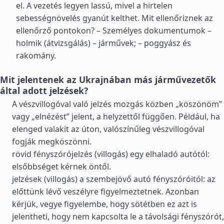
el. A vezetés legyen lassú, mivel a hirtelen
sebességnövelés gyanút kelthet. Mit ellenőriznek az
ellenőrző pontokon? – Személyes dokumentumok –
holmik (átvizsgálás) – járművek; – poggyász és
rakomány.
Mit jelentenek az Ukrajnában más járművezetők
által adott jelzések?
A vészvillogóval való jelzés mozgás közben „köszönöm”
vagy „elnézést” jelent, a helyzettől függően. Például, ha
elenged valakit az úton, valószínűleg vészvillogóval
fogják megköszönni.
rövid fényszórójelzés (villogás) egy elhaladó autótól:
elsőbbséget kérnek öntől.
jelzések (villogás) a szembejövő autó fényszóróitól: az
előttünk lévő veszélyre figyelmeztetnek. Azonban
kérjük, vegye figyelembe, hogy sötétben ez azt is
jelentheti, hogy nem kapcsolta le a távolsági fényszórót,