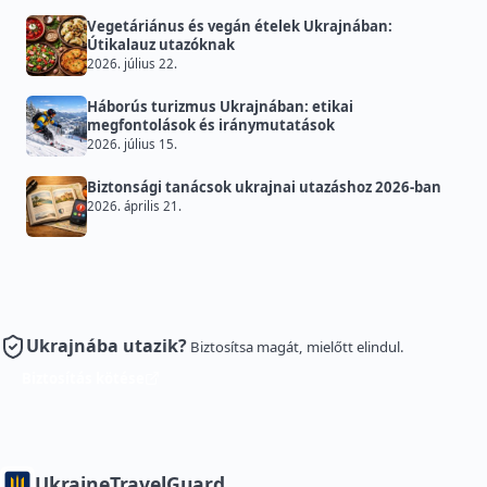
Vegetáriánus és vegán ételek Ukrajnában:
Útikalauz utazóknak
2026. július 22.
Háborús turizmus Ukrajnában: etikai
megfontolások és iránymutatások
2026. július 15.
Biztonsági tanácsok ukrajnai utazáshoz 2026-ban
2026. április 21.
Ukrajnába utazik?
Biztosítsa magát, mielőtt elindul.
Biztosítás kötése
Ukraine
TravelGuard