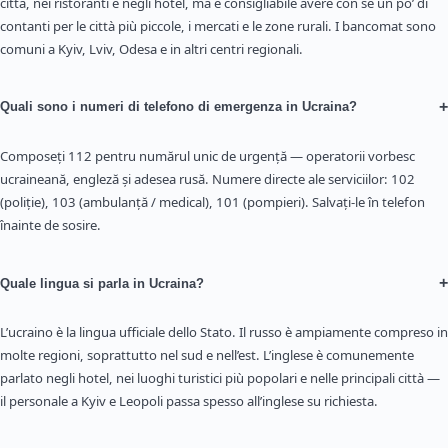
città, nei ristoranti e negli hotel, ma è consigliabile avere con sé un po’ di
contanti per le città più piccole, i mercati e le zone rurali. I bancomat sono
comuni a Kyiv, Lviv, Odesa e in altri centri regionali.
+
Quali sono i numeri di telefono di emergenza in Ucraina?
Composeți 112 pentru numărul unic de urgență — operatorii vorbesc
ucraineană, engleză și adesea rusă. Numere directe ale serviciilor: 102
(poliție), 103 (ambulanță / medical), 101 (pompieri). Salvați-le în telefon
înainte de sosire.
+
Quale lingua si parla in Ucraina?
L’ucraino è la lingua ufficiale dello Stato. Il russo è ampiamente compreso in
molte regioni, soprattutto nel sud e nell’est. L’inglese è comunemente
parlato negli hotel, nei luoghi turistici più popolari e nelle principali città —
il personale a Kyiv e Leopoli passa spesso all’inglese su richiesta.