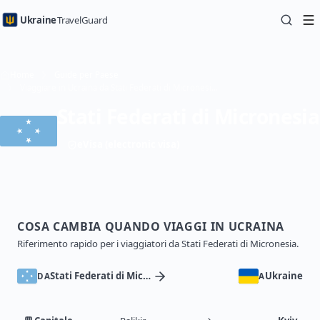
Ukraine
TravelGuard
Home
Guide per Paese
Viaggiare in Ucraina da Stati Federati di Micronesia — Guida di viaggio
Stati Federati di Micronesia
eVisa (electronic visa)
COSA CAMBIA QUANDO VIAGGI IN UCRAINA
Riferimento rapido per i viaggiatori da Stati Federati di Micronesia.
Stati Federati di Micronesia
Ukraine
DA
A