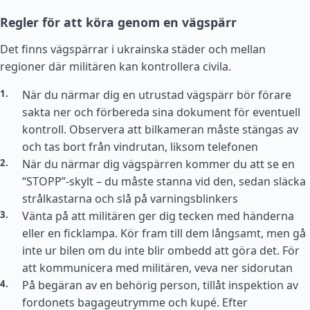
Regler för att köra genom en vägspärr
Det finns vägspärrar i ukrainska städer och mellan
regioner där militären kan kontrollera civila.
När du närmar dig en utrustad vägspärr bör förare
sakta ner och förbereda sina dokument för eventuell
kontroll. Observera att bilkameran måste stängas av
och tas bort från vindrutan, liksom telefonen
När du närmar dig vägspärren kommer du att se en
“STOPP”-skylt – du måste stanna vid den, sedan släcka
strålkastarna och slå på varningsblinkers
Vänta på att militären ger dig tecken med händerna
eller en ficklampa. Kör fram till dem långsamt, men gå
inte ur bilen om du inte blir ombedd att göra det. För
att kommunicera med militären, veva ner sidorutan
På begäran av en behörig person, tillåt inspektion av
fordonets bagageutrymme och kupé. Efter