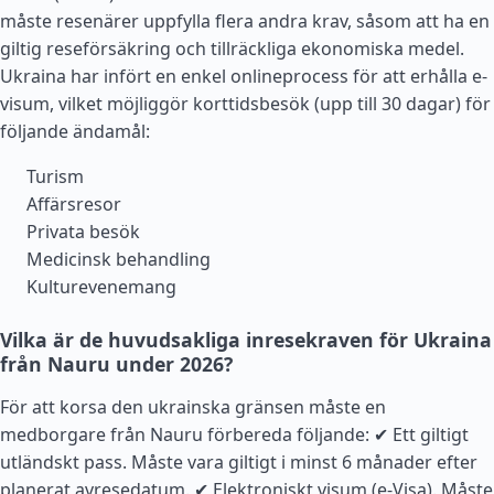
måste resenärer uppfylla flera andra krav, såsom att ha en
giltig reseförsäkring och tillräckliga ekonomiska medel.
Ukraina har infört en enkel onlineprocess för att erhålla e-
visum, vilket möjliggör korttidsbesök (upp till 30 dagar) för
följande ändamål:
Turism
Affärsresor
Privata besök
Medicinsk behandling
Kulturevenemang
Vilka är de huvudsakliga inresekraven för Ukraina
från Nauru under 2026?
För att korsa den ukrainska gränsen måste en
medborgare från Nauru förbereda följande: ✔ Ett giltigt
utländskt pass. Måste vara giltigt i minst 6 månader efter
planerat avresedatum. ✔ Elektroniskt visum (e-Visa). Måste