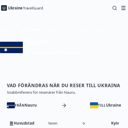
Ukraine
TravelGuard
Hem
Landsguider
Resa till Ukraina från Nauru — Reseguide
Nauru
eVisa (elektroniskt visum)
VAD FÖRÄNDRAS NÄR DU RESER TILL UKRAINA
Snabbreferens för resenärer från Nauru.
Nauru
Ukraine
FRÅN
TILL
Huvudstad
Yaren
Kyiv