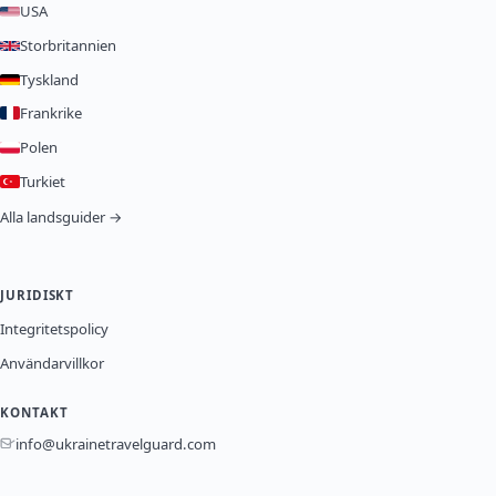
USA
Storbritannien
Tyskland
Frankrike
Polen
Turkiet
Alla landsguider →
JURIDISKT
Integritetspolicy
Användarvillkor
KONTAKT
info@ukrainetravelguard.com