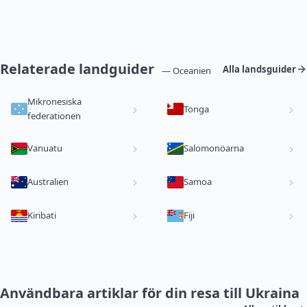
Relaterade landguider
Alla landsguider
— Oceanien
Mikronesiska
Tonga
federationen
Vanuatu
Salomonöarna
Australien
Samoa
Kiribati
Fiji
Användbara artiklar för din resa till Ukraina