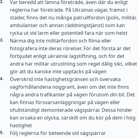
Var beredd att lämna företräde, även där du enligt
reglerna har företräde. På Ukrainas vägar, främst i
städer, finns det nu många patrullfordon (polis, militär,
ambulanser och annan räddningstjänst) som kan
rycka ut vid larm eller potentiell fara när som helst
Närma dig inte militärfordon och filma eller
fotografera inte deras rörelser. För det första är det
förbjudet enligt ukrainsk lagstiftning, och för det
andra har militär utrustning som regel dålig sikt, vilket
gör att du kanske inte upptäcks på vägen
Överskrid inte hastighetsgränsen och övervaka
vägförhållandena noggrant, även om det inte finns
några andra trafikanter på vägen förutom din bil. Det
kan finnas försvarsanläggningar på vägen eller
ofullständigt demonterade vägspärrar. Dessa hinder
kan orsaka en olycka, särskilt om du kör på dem i hög
hastighet
Följ reglerna för beteende vid vägspärrar