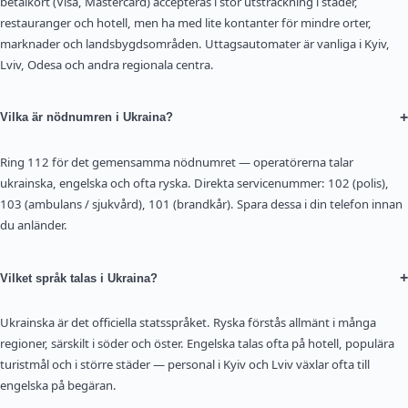
betalkort (Visa, Mastercard) accepteras i stor utsträckning i städer,
restauranger och hotell, men ha med lite kontanter för mindre orter,
marknader och landsbygdsområden. Uttagsautomater är vanliga i Kyiv,
Lviv, Odesa och andra regionala centra.
+
Vilka är nödnumren i Ukraina?
Ring 112 för det gemensamma nödnumret — operatörerna talar
ukrainska, engelska och ofta ryska. Direkta servicenummer: 102 (polis),
103 (ambulans / sjukvård), 101 (brandkår). Spara dessa i din telefon innan
du anländer.
+
Vilket språk talas i Ukraina?
Ukrainska är det officiella statsspråket. Ryska förstås allmänt i många
regioner, särskilt i söder och öster. Engelska talas ofta på hotell, populära
turistmål och i större städer — personal i Kyiv och Lviv växlar ofta till
engelska på begäran.