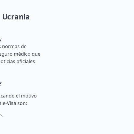
a Ucrania
y
as normas de
 seguro médico que
ticias oficiales
?
plicando el motivo
 e-Visa son:
e.