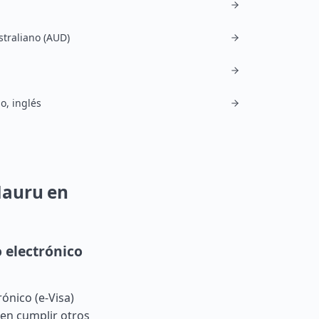
straliano (AUD)
, inglés
Nauru en
 electrónico
ónico (e-Visa)
ben cumplir otros