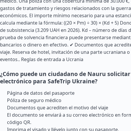
médico. Una póliza con una cobertura mínima de 30.000 €, 
gastos de tratamiento y riesgos relacionados con la guerr
económicos. El importe mínimo necesario para una estanci
calcula mediante la fórmula: ((20 × Pm) ÷ 30) × (Kd + 5) Do
de subsistencia (3.209 UAH en 2026). Kd – número de días d
prueba de solvencia financiera puede presentarse mediant
bancarios o dinero en efectivo. ✔ Documentos que acredite
viaje. Reserva de hotel, invitación de una parte ucraniana 
eventos..
Reglas de entrada a Ucrania
¿Cómo puede un ciudadano de Nauru solicitar
electrónico para SafeTrip Ukraine?
Página de datos del pasaporte
Póliza de seguro médico
Documentos que acrediten el motivo del viaje
El documento se enviará a su correo electrónico en fo
código QR.
Imprima el visado y llévelo junto con su pasaporte.