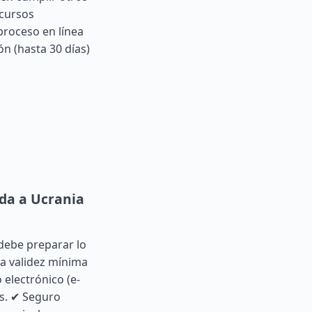
ecursos
 proceso en línea
ón (hasta 30 días)
ada a Ucrania
debe preparar lo
na validez mínima
 electrónico (e-
as. ✔ Seguro