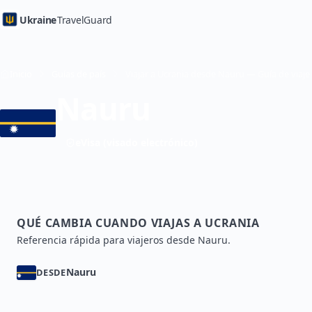
Ukraine
TravelGuard
Inicio
Guías de país
Viajar a Ucrania desde Nauru — Guía de viaje
Nauru
eVisa (visado electrónico)
QUÉ CAMBIA CUANDO VIAJAS A UCRANIA
Referencia rápida para viajeros desde Nauru.
Nauru
DESDE