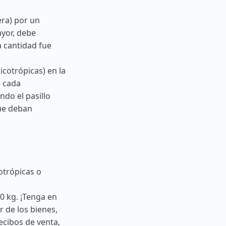
era) por un
ayor, debe
a cantidad fue
cotrópicas) en la
e cada
do el pasillo
que deban
otrópicas o
0 kg. ¡Tenga en
r de los bienes,
ecibos de venta,