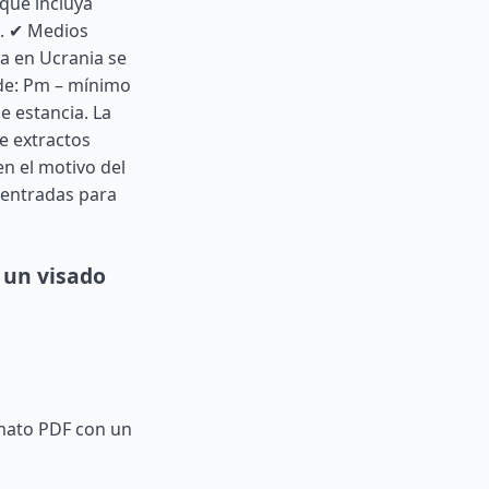
que incluya
a. ✔ Medios
a en Ucrania se
nde: Pm – mínimo
e estancia. La
e extractos
n el motivo del
o entradas para
 un visado
rmato PDF con un