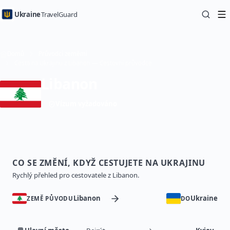
Ukraine
TravelGuard
Domů
Průvodci zeměmi
Cesta na Ukrajinu z Libanon — Cestovní průvodce
Libanon
Vízum vyžadováno
CO SE ZMĚNÍ, KDYŽ CESTUJETE NA UKRAJINU
Rychlý přehled pro cestovatele z Libanon.
Libanon
Ukraine
ZEMĚ PŮVODU
DO