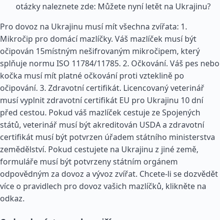
otázky naleznete zde: Můžete nyní letět na Ukrajinu?
Pro dovoz na Ukrajinu musí mít všechna zvířata: 1.
Mikročip pro domácí mazlíčky. Váš mazlíček musí být
očipován 15místným nešifrovaným mikročipem, který
splňuje normu ISO 11784/11785. 2. Očkování. Váš pes nebo
kočka musí mít platné očkování proti vzteklině po
očipování. 3. Zdravotní certifikát. Licencovaný veterinář
musí vyplnit zdravotní certifikát EU pro Ukrajinu 10 dní
před cestou. Pokud váš mazlíček cestuje ze Spojených
států, veterinář musí být akreditován USDA a zdravotní
certifikát musí být potvrzen úřadem státního ministerstva
zemědělství. Pokud cestujete na Ukrajinu z jiné země,
formuláře musí být potvrzeny státním orgánem
odpovědným za dovoz a vývoz zvířat. Chcete-li se dozvědět
více o pravidlech pro dovoz vašich mazlíčků, klikněte na
odkaz.