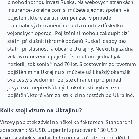
plnohodnotnou invazí Ruska. Na webových stránkách
insurance-ukraine.com si můžete sjednat spolehlivé
pojištění, které zaručí kompenzaci v případě
traumatických zranění, nehod a úmrtí v důsledku
vojenských operací. Pojištění si mohou zakoupit cizí
státní příslušníci (kromě občanů Ruska), osoby bez
státní příslušnosti a občané Ukrajiny. Neexistují žádná
věková omezení a pojištění si mohou sjednat jak
nezletilí, tak senioři nad 70 let. S cestovním zdravotním
pojištěním na Ukrajinu si můžete užít každý okamžik
své cesty s vědomím, že jste chráněni pro případ
jakýchkoli nepředvídaných okolností. Vyberte si
pojištění, které vám zajistí klid na cestách po Ukrajině.
Kolik stojí vízum na Ukrajinu?
Vízový poplatek závisí na několika faktorech: Standardní
zpracování: 65 USD, urgentní zpracování: 130 USD
(dvojnásobek standardního poplatku), vízum pro děti do