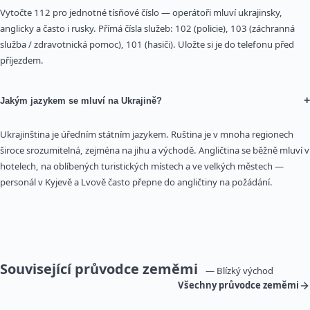
Vytočte 112 pro jednotné tísňové číslo — operátoři mluví ukrajinsky,
anglicky a často i rusky. Přímá čísla služeb: 102 (policie), 103 (záchranná
služba / zdravotnická pomoc), 101 (hasiči). Uložte si je do telefonu před
příjezdem.
+
Jakým jazykem se mluví na Ukrajině?
Ukrajinština je úředním státním jazykem. Ruština je v mnoha regionech
široce srozumitelná, zejména na jihu a východě. Angličtina se běžně mluví v
hotelech, na oblíbených turistických místech a ve velkých městech —
personál v Kyjevě a Lvově často přepne do angličtiny na požádání.
Související průvodce zeměmi
— Blízký východ
Všechny průvodce zeměmi