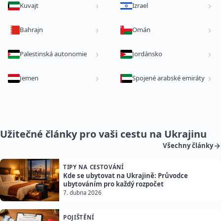
Kuvajt
Izrael
Bahrajn
Omán
Palestinská autonomie
Jordánsko
Jemen
Spojené arabské emiráty
Užitečné články pro vaši cestu na Ukrajinu
Všechny články
TIPY NA CESTOVÁNÍ
Kde se ubytovat na Ukrajině: Průvodce
ubytováním pro každý rozpočet
7. dubna 2026
POJIŠTĚNÍ