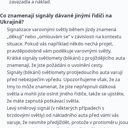
zavazadla a náklad.
Co znamenají signály dávané jinými řidiči na
Ukrajině?
Signalizace varovnými světly během jízdy znamená
„děkuji“ nebo „omlouvám se“ v závislosti na kontextu
situace. Pokud vás například někdo nechá projet,
pravděpodobně vám poděkuje varovnými světly.
Krátké signály světlomety (blikání) z projíždějícího auta
znamenají, že jste požádáni o uvolnění cesty.
Signály (blikání) světlomety protijedoucího auta varují
před nebezpečím vpředu. Upozorňujeme však, že za
tmy to může znamenat, že jste nepřepnuli dálková
světla a mohli jste oslnit jiného řidiče, takže se ujistěte,
že máte zapnutá potkávací světla.
Levý směrový signál (v některých případech s
brzdovými světly) od nákladního auta před vámi vás
varuje, že nesmíte předjíždět, protože v protisměru jsou