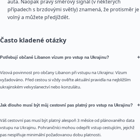
auta. Naopak pravý směrový signál (v některých
případech s brzdovými světly) znamená, že protisměr je
volný a můžete předjíždět.
Často kladené otázky
+
Potřebují občané Libanon vízum pro vstup na Ukrajinu?
Vízová povinnost pro občany Libanon při vstupu na Ukrajinu: Vízum
vyžadováno. Před cestou si vždy ověřte aktuální pravidla na nejbližším
ukrajinském velvyslanectví nebo konzulátu.
+
Jak dlouho musí být můj cestovní pas platný pro vstup na Ukrajinu?
Váš cestovní pas musí být platný alespoň 3 měsíce od plánovaného data
vstupu na Ukrajinu. Pohraničníci mohou odepřít vstup cestujícím, jejichž
pas nesplňuje minimální požadovanou dobu platnosti.