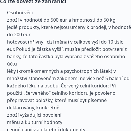
Co lze dovézt ze zahraničí
Osobní věci
zboží v hodnotě do 500 eur a hmotnosti do 50 kg
jedlé produkty, které nejsou určeny k prodeji, v hodnotě
do 200 eur
hotovost (hřivny i cizí měna) v celkové výši do 10 tisíc
eur. Pokud je částka vyšší, musíte předložit potvrzení z
banky, že tato částka byla vybrána z vašeho osobního
účtu
léky (kromě omamných a psychotropních látek) v
množství stanoveném zákonem: ne více než 5 balení od
každého léku na osobu. Červený celní koridor: Při
použití „červeného“ celního koridoru je povoleno
přepravovat položky, které musí být písemně
deklarovány, konkrétně:
zboží vyžadující povolení
měnu a kulturní hodnoty
cenné papíry a platební dokumenty