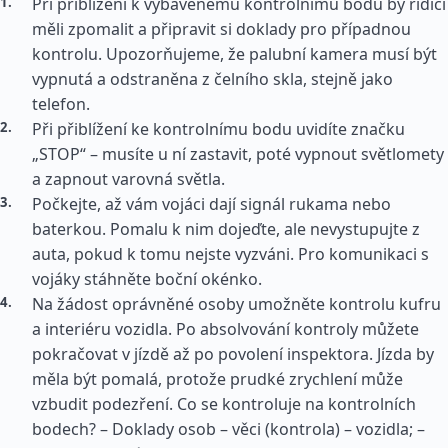
Při přiblížení k vybavenému kontrolnímu bodu by řidiči
měli zpomalit a připravit si doklady pro případnou
kontrolu. Upozorňujeme, že palubní kamera musí být
vypnutá a odstraněna z čelního skla, stejně jako
telefon.
Při přiblížení ke kontrolnímu bodu uvidíte značku
„STOP“ – musíte u ní zastavit, poté vypnout světlomety
a zapnout varovná světla.
Počkejte, až vám vojáci dají signál rukama nebo
baterkou. Pomalu k nim dojeďte, ale nevystupujte z
auta, pokud k tomu nejste vyzváni. Pro komunikaci s
vojáky stáhněte boční okénko.
Na žádost oprávněné osoby umožněte kontrolu kufru
a interiéru vozidla. Po absolvování kontroly můžete
pokračovat v jízdě až po povolení inspektora. Jízda by
měla být pomalá, protože prudké zrychlení může
vzbudit podezření. Co se kontroluje na kontrolních
bodech? – Doklady osob – věci (kontrola) – vozidla; –