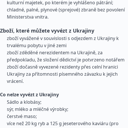
kulturní majetek, po kterém je vyhlášeno pátrání;
chladné, palné, plynové (sprejové) zbraně bez povolení
Ministerstva vnitra.
Zboží, které můžete vyvézt z Ukrajiny
zboží vyvážené v souvislosti s odjezdem z Ukrajiny k
trvalému pobytu v jiné zemi
zboží zděděné nerezidentem na Ukrajině, za
předpokladu, že složení dědictví je potvrzeno notářem
zboží dočasně vyvezené rezidenty přes celní hranici
Ukrajiny za přítomnosti písemného závazku k jejich
vrácení.
Co nelze vyvézt z Ukrajiny
Sádlo a klobásy;
sýr, mléko a mléčné výrobky;
čerstvé maso;
více než 20 kg ryb a 125 g jeseterového kaviáru (pro