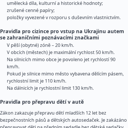
umělecká díla, kulturní a historické hodnoty;
zrušené cenné papíry;
položky vyvezené v rozporu s duševním vlastnictvím.
Pravidla pro cizince pro vstup na Ukrajinu autem
se zahraničními poznávacími značkami
V pěší (obytné) zóně – 20 km/h.
V obcích (městech) je maximální rychlost 50 km/h.
Na silnicích mimo obce je povoleno jet rychlostí 90
km/h.
Pokud je silnice mimo město vybavena dělícím pásem,
rychlostní limit je 110 km/h.
Na dálnicích je rychlostní limit 130 km/h.
Pravidla pro přepravu dětí v autě
Zákon zakazuje přepravu dětí mladších 12 let bez
bezpečnostních pásů a dětských autosedaček. Je zakázáno
přepravovat děti na předním sedadle bez dětské sedačky.