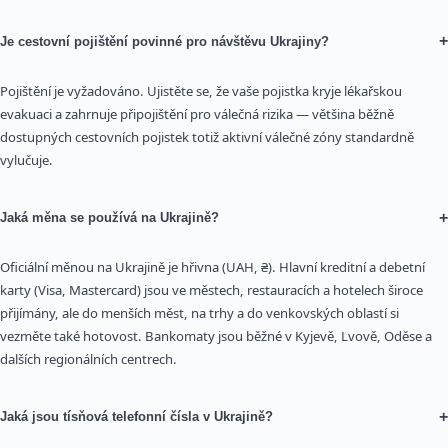
+
Je cestovní pojištění povinné pro návštěvu Ukrajiny?
Pojištění je vyžadováno. Ujistěte se, že vaše pojistka kryje lékařskou
evakuaci a zahrnuje připojištění pro válečná rizika — většina běžně
dostupných cestovních pojistek totiž aktivní válečné zóny standardně
vylučuje.
+
Jaká měna se používá na Ukrajině?
Oficiální měnou na Ukrajině je hřivna (UAH, ₴). Hlavní kreditní a debetní
karty (Visa, Mastercard) jsou ve městech, restauracích a hotelech široce
přijímány, ale do menších měst, na trhy a do venkovských oblastí si
vezměte také hotovost. Bankomaty jsou běžné v Kyjevě, Lvově, Oděse a
dalších regionálních centrech.
+
Jaká jsou tísňová telefonní čísla v Ukrajině?