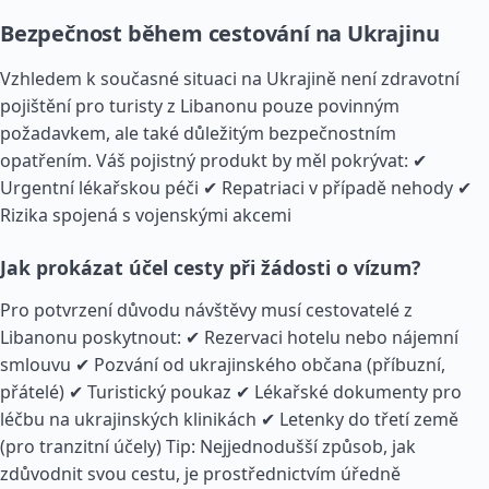
Bezpečnost během cestování na Ukrajinu
Vzhledem k současné situaci na Ukrajině není zdravotní
pojištění pro turisty z Libanonu pouze povinným
požadavkem, ale také důležitým bezpečnostním
opatřením. Váš pojistný produkt by měl pokrývat: ✔
Urgentní lékařskou péči ✔ Repatriaci v případě nehody ✔
Rizika spojená s vojenskými akcemi
Jak prokázat účel cesty při žádosti o vízum?
Pro potvrzení důvodu návštěvy musí cestovatelé z
Libanonu poskytnout: ✔ Rezervaci hotelu nebo nájemní
smlouvu ✔ Pozvání od ukrajinského občana (příbuzní,
přátelé) ✔ Turistický poukaz ✔ Lékařské dokumenty pro
léčbu na ukrajinských klinikách ✔ Letenky do třetí země
(pro tranzitní účely) Tip: Nejjednodušší způsob, jak
zdůvodnit svou cestu, je prostřednictvím úředně