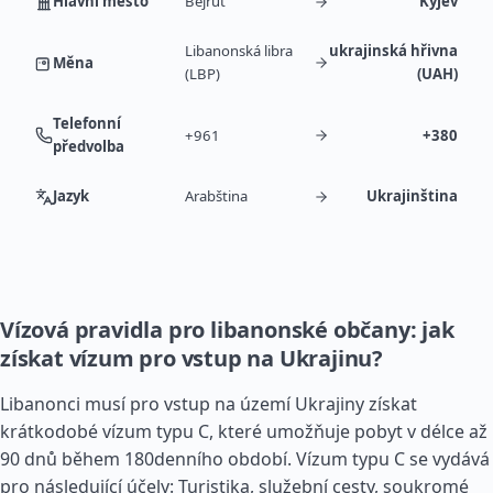
Hlavní město
Bejrút
Kyjev
Libanonská libra
ukrajinská hřivna
Měna
(LBP)
(UAH)
Telefonní
+961
+380
předvolba
Jazyk
Arabština
Ukrajinština
Vízová pravidla pro libanonské občany: jak
získat vízum pro vstup na Ukrajinu?
Libanonci musí pro vstup na území Ukrajiny získat
krátkodobé vízum typu C, které umožňuje pobyt v délce až
90 dnů během 180denního období. Vízum typu C se vydává
pro následující účely: Turistika, služební cesty, soukromé