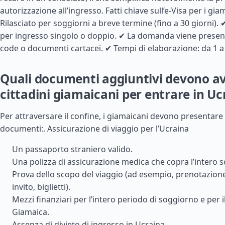
autorizzazione all’ingresso. Fatti chiave sull’e-Visa per i gia
Rilasciato per soggiorni a breve termine (fino a 30 giorni). 
per ingresso singolo o doppio. ✔ La domanda viene present
code o documenti cartacei. ✔ Tempi di elaborazione: da 1 a 3
Quali documenti aggiuntivi devono av
cittadini giamaicani per entrare in Uc
Per attraversare il confine, i giamaicani devono presentare 
documenti:.
Assicurazione di viaggio per l’Ucraina
Un passaporto straniero valido.
Una polizza di assicurazione medica che copra l’intero 
Prova dello scopo del viaggio (ad esempio, prenotazione
invito, biglietti).
Mezzi finanziari per l’intero periodo di soggiorno e per il
Giamaica.
Assenza di divieto di ingresso in Ucraina.