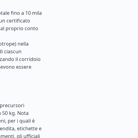
tale fino a 10 mila
un certificato
dal proprio conto
otrope) nella
di ciascun
zando il corridoio
 devono essere
 precursori
a 50 kg. Nota
i, per i quali è
endita, etichette e
enti, gli ufficiali