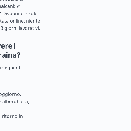
maicani: ✔
✔ Disponibile solo
ata online: niente
 giorni lavorativi.
ere i
raina?
i seguenti
soggiorno.
 alberghiera,
 ritorno in