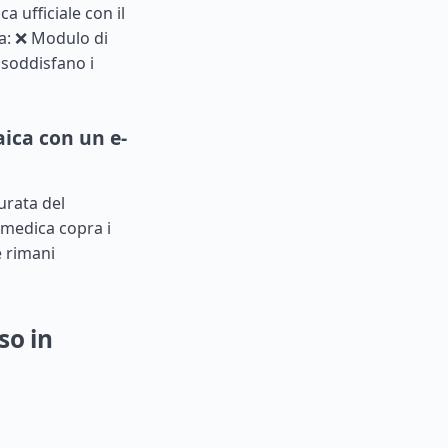
ca ufficiale con il
isa: ❌ Modulo di
soddisfano i
maica con un e-
urata del
 medica copra i
e rimani
so in