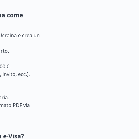
ina come
l’Ucraina e crea un
rto.
00 €.
invito, ecc.).
ria.
rmato PDF via
.
 e-Visa?