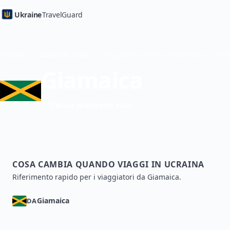
Ukraine
TravelGuard
Home
Guide per Paese
Giamaica
eVisa (electronic visa)
COSA CAMBIA QUANDO VIAGGI IN UCRAINA
Riferimento rapido per i viaggiatori da Giamaica.
Giamaica
DA