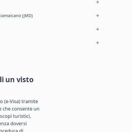
n
giamaicano (JMD)
i un visto
o (e-Visa) tramite
le che consente un
copi turistici,
senza doversi
rocedura di