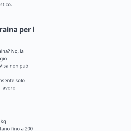
stico.
raina per i
ina? No, la
gio
-Visa non può
onsente solo
r lavoro
 kg
stano fino a 200