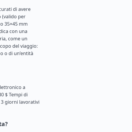
curati di avere
 (valido per
oto 35×45 mm
dica con una
aria, come un
copo del viaggio:
o o di un’entità
elettronico a
30 $ Tempi di
3 giorni lavorativi
ta?