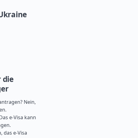
 Ukraine
 die
ger
eantragen? Nein,
en.
 Das e-Visa kann
agen.
, das e-Visa