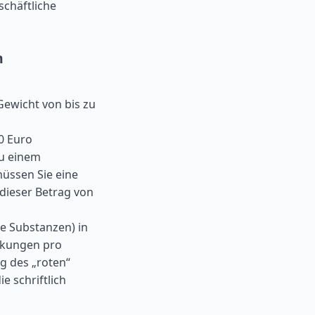
schäftliche
n
ewicht von bis zu
0 Euro
zu einem
üssen Sie eine
dieser Betrag von
e Substanzen) in
ackungen pro
g des „roten“
e schriftlich