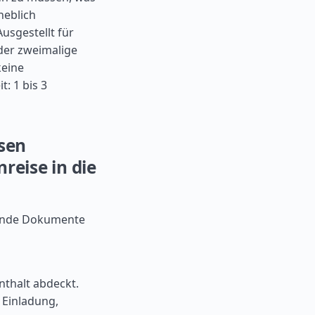
heblich
usgestellt für
oder zweimalige
keine
: 1 bis 3
sen
reise in die
gende Dokumente
thalt abdeckt.
 Einladung,