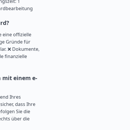
ngszeit: 1
ardbearbeitung
ird?
eine offizielle
ge Gründe für
ular. ❌ Dokumente,
 finanzielle
a mit einem e-
rend Ihres
sicher, dass Ihre
folgen Sie die
echts über die