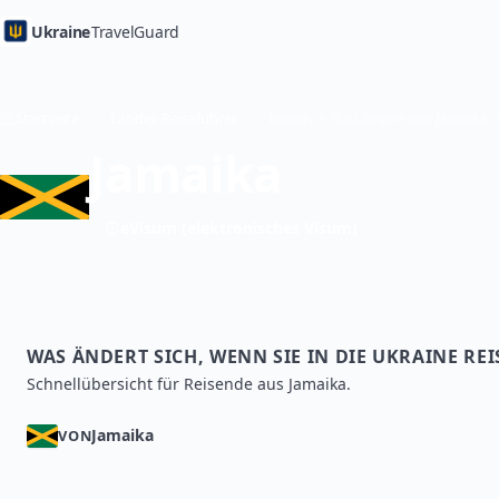
Ukraine
TravelGuard
Startseite
Länder-Reiseführer
Jamaika
eVisum (elektronisches Visum)
WAS ÄNDERT SICH, WENN SIE IN DIE UKRAINE RE
Schnellübersicht für Reisende aus Jamaika.
Jamaika
VON