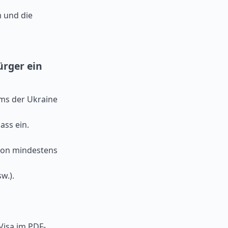
m und die
ürger ein
ums der Ukraine
ass ein.
von mindestens
w.).
Visa im PDF-