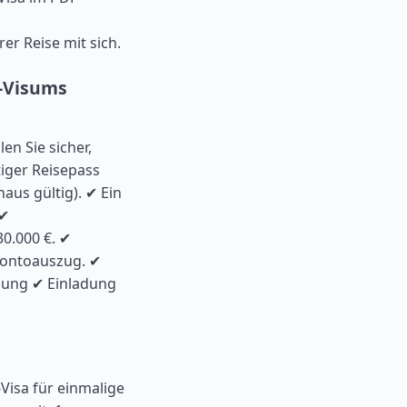
er Reise mit sich.
e-Visums
en Sie sicher,
tiger Reisepass
aus gültig). ✔ Ein
 ✔
0.000 €. ✔
 Kontoauszug. ✔
hung ✔ Einladung
-Visa für einmalige