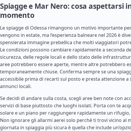
Spiagge e Mar Nero: cosa aspettarsi i
momento
Le spiagge di Odessa rimangono un motivo importante per 
vengono in estate, ma l’esperienza balneare nel 2026 è dive
spensierata immagine prebellica che molti viaggiatori potr
Le condizioni possono cambiare rapidamente a seconda degl
sicurezza, delle regole locali e dello stato delle infrastruttu
aree potrebbero essere aperte, mentre altre potrebbero es
temporaneamente chiuse. Conferma sempre se una spiaggi
accessibile prima di recarti sul posto e presta attenzione a 
annunci locali.
Se decidi di andare sulla costa, scegli aree ben note con ac
servizi di base piuttosto che luoghi isolati. Porta con te ac
solare e un piano per raggiungere rapidamente un rifugio, 
Non ignorare gli allarmi aerei solo perché ti trovi vicino al m
giornata in spiaggia più sicura è quella che include un’opzio