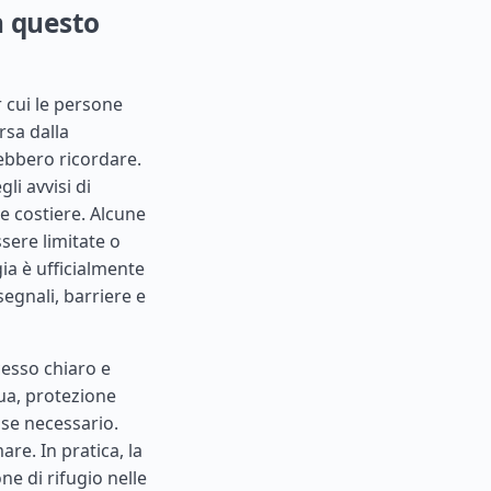
n questo
cui le persone
rsa dalla
ebbero ricordare.
i avvisi di
re costiere. Alcune
sere limitate o
a è ufficialmente
segnali, barriere e
cesso chiaro e
qua, protezione
se necessario.
are. In pratica, la
ne di rifugio nelle