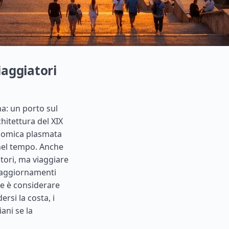
iaggiatori
na: un porto sul
hitettura del XIX
onomica plasmata
nel tempo. Anche
atori, ma viaggiare
li aggiornamenti
re è considerare
si la costa, i
ani se la