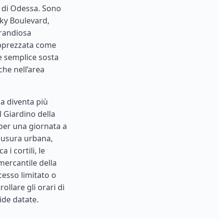
li di Odessa. Sono
sky Boulevard,
grandiosa
 apprezzata come
e semplice sosta
he nell’area
sa diventa più
il Giardino della
 per una giornata a
e usura urbana,
 i cortili, le
mercantile della
cesso limitato o
ollare gli orari di
uide datate.