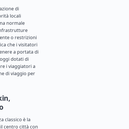
uazione di
rità locali
 una normale
infrastrutture
ente o restrizioni
a che i visitatori
enere a portata di
oggi dotati di
re i viaggiatori a
ne di viaggio per
kin,
o
a classico è la
l centro città con