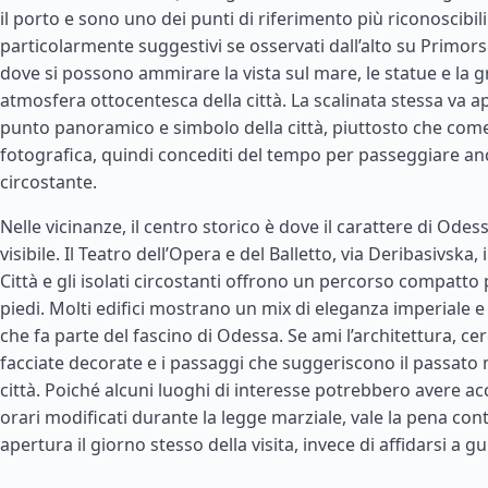
il porto e sono uno dei punti di riferimento più riconoscibi
particolarmente suggestivi se osservati dall’alto su Primor
dove si possono ammirare la vista sul mare, le statue e la 
atmosfera ottocentesca della città. La scalinata stessa va
punto panoramico e simbolo della città, piuttosto che com
fotografica, quindi concediti del tempo per passeggiare anc
circostante.
Nelle vicinanze, il centro storico è dove il carattere di Odes
visibile. Il Teatro dell’Opera e del Balletto, via Deribasivska, 
Città e gli isolati circostanti offrono un percorso compatto
piedi. Molti edifici mostrano un mix di eleganza imperiale 
che fa parte del fascino di Odessa. Se ami l’architettura, cerca
facciate decorate e i passaggi che suggeriscono il passato 
città. Poiché alcuni luoghi di interesse potrebbero avere ac
orari modificati durante la legge marziale, vale la pena contr
apertura il giorno stesso della visita, invece di affidarsi a g