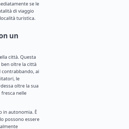
mmediatamente se le
talità di viaggio
calità turistica.
con un
ella città. Questa
ben oltre la città
 al contrabbando, ai
tatori, le
ssa oltre la sua
 fresca nelle
o in autonomia. È
uolo possono essere
cialmente