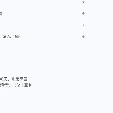
)
、法语、德语
90天，则无需签
境凭证（仅
土耳其