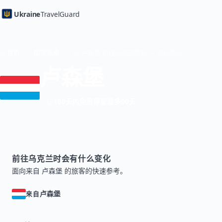
Ukraine
TravelGuard
首页
国家指南
从 卢森堡 前往乌克兰旅行 — 旅行指南
卢森堡
180天内免签停留最多90天
前往乌克兰时会有什么变化
面向来自 卢森堡 的旅客的快速参考。
卢森堡
来自