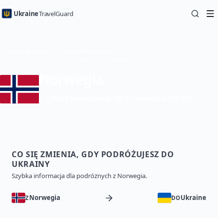
Ukraine
TravelGuard
Strona główna
Przewodniki po krajach
Podróż do Ukrainy z Norwegia — Przewodnik turystyczny
Norwegia
Ruch bezwizowy do 90 dni w okresie 180 dni
CO SIĘ ZMIENIA, GDY PODRÓŻUJESZ DO
UKRAINY
Szybka informacja dla podróżnych z Norwegia.
Norwegia
Ukraine
Z
DO