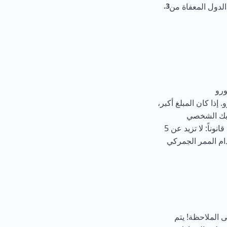
الدول المعفاة من
أجنبية) بمبلغ إجمالي يصل إلى 10 آلاف يورو. إذا كان المبلغ أكبر،
سابك الشخصي
الأدوية (باستثناء المواد المخدرة والمؤثرات العقلية) بالكمية المحددة قانوناً: لا تزيد عن 5
ام الممر الجمركي
5 يورو ووزنها أكثر من 50 كجم. يرجى الملاحظة! يتم