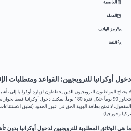
العاصمة
العملة
رمز الهاتف
اللغة
دخول أوكرانيا للنرويجيين: القواعد ومتطلبات الإق
لا يحتاج المواطنون النرويجيون الذين يخططون لزيارة أوكرانيا إلى تأشيرة
تتجاوز 90 يوماً خلال فترة 180 يوماً. يمكنك دخول أوكرانيا ف
المفعول. لا تمنح بطاقة الهوية الحق في عبور الحدود (تطبق الاستثناء
تركيا
وجورجيا).