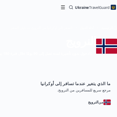
Ukraine
TravelGuard
الرئيسية
أدلة الدول
السفر إلى أوكرانيا من النرويج — دليل السفر
النرويج
دخول بدون تأشيرة لمدة تصل إلى 90 يومًا خلال فترة 180 يومًا
ما الذي يتغير عندما تسافر إلى أوكرانيا
مرجع سريع للمسافرين من النرويج.
النرويج
من