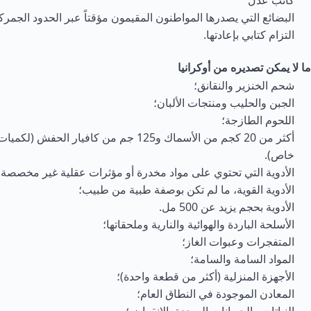
كاتب عدل
البضائع التي يصدرها المواطنون المقيمون مؤقتاً عبر الحدود الجمركي
التزام كتابي بإعادتها.
ما لا يمكن تصديره من أوكرانيا
شحم الخنزير والنقانق؛
الجبن والحليب ومنتجات الألبان؛
اللحوم الطازجة؛
أكثر من 20 كجم من الأسماك و125 جم من كافيار الح
خاص).
الأدوية التي تحتوي على مواد مخدرة أو مؤثرات عقلية غير مخصصة 
الأدوية القوية، ما لم تكن بوصفة طبية من طبيب؛
الأدوية بحجم يزيد عن 500 مل.
الأسلحة الباردة والهوائية والنارية وملحقاتها؛
المتفجرات وعبوات الغاز؛
المواد السامة والسامة؛
الأجهزة المنزلية (أكثر من قطعة واحدة)؛
المعادن الموجودة في النطاق العام؛