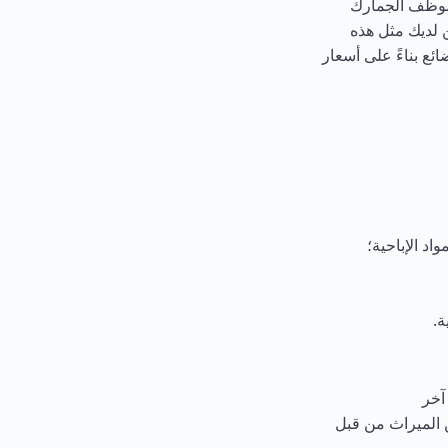
موظف الجمارك
ن لديك مثل هذه
ئع بناءً على أسعار
اد الإباحية؛
ة.
 آخر
ن الميراث من قبل