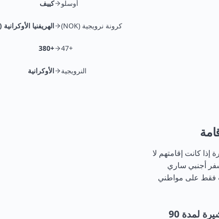
أوسلو
كييف
كرونة نرويجية (NOK)
الهريفنيا الأوكرانية (UAH)
+380
+47
النرويجية
الأوكرانية
امة
 إذا كانت إقامتهم لا
قط بجواز سفر أجنبي ساري
ات فقط على مواطني
ما هي الوثائق المطلوبة للنرويجيين لدخول أوكرانيا بدون تأشيرة لمدة 90