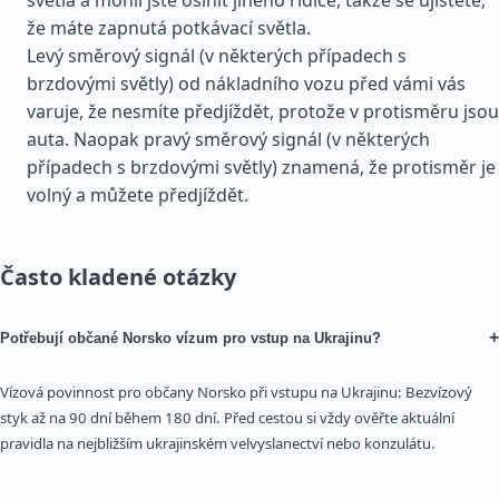
světla a mohli jste oslnit jiného řidiče, takže se ujistěte,
že máte zapnutá potkávací světla.
Levý směrový signál (v některých případech s
brzdovými světly) od nákladního vozu před vámi vás
varuje, že nesmíte předjíždět, protože v protisměru jsou
auta. Naopak pravý směrový signál (v některých
případech s brzdovými světly) znamená, že protisměr je
volný a můžete předjíždět.
Často kladené otázky
+
Potřebují občané Norsko vízum pro vstup na Ukrajinu?
Vízová povinnost pro občany Norsko při vstupu na Ukrajinu: Bezvízový
styk až na 90 dní během 180 dní. Před cestou si vždy ověřte aktuální
pravidla na nejbližším ukrajinském velvyslanectví nebo konzulátu.