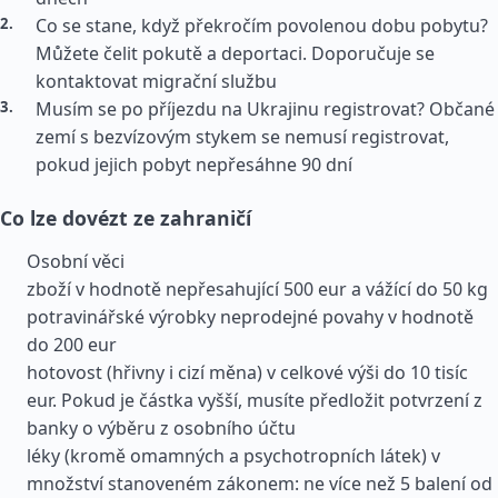
Co se stane, když překročím povolenou dobu pobytu?
Můžete čelit pokutě a deportaci. Doporučuje se
kontaktovat migrační službu
Musím se po příjezdu na Ukrajinu registrovat? Občané
zemí s bezvízovým stykem se nemusí registrovat,
pokud jejich pobyt nepřesáhne 90 dní
Co lze dovézt ze zahraničí
Osobní věci
zboží v hodnotě nepřesahující 500 eur a vážící do 50 kg
potravinářské výrobky neprodejné povahy v hodnotě
do 200 eur
hotovost (hřivny i cizí měna) v celkové výši do 10 tisíc
eur. Pokud je částka vyšší, musíte předložit potvrzení z
banky o výběru z osobního účtu
léky (kromě omamných a psychotropních látek) v
množství stanoveném zákonem: ne více než 5 balení od