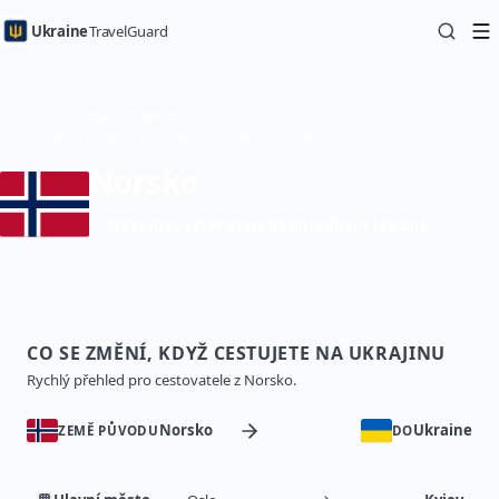
Ukraine
TravelGuard
Domů
Průvodci zeměmi
Cesta na Ukrajinu z Norsko — Cestovní průvodce
Norsko
Bezvízový styk až na 90 dní během 180 dní
CO SE ZMĚNÍ, KDYŽ CESTUJETE NA UKRAJINU
Rychlý přehled pro cestovatele z Norsko.
Norsko
Ukraine
ZEMĚ PŮVODU
DO