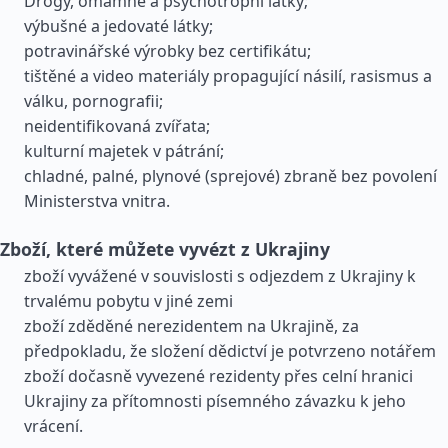
Drogy, omamné a psychotropní látky;
výbušné a jedovaté látky;
potravinářské výrobky bez certifikátu;
tištěné a video materiály propagující násilí, rasismus a
válku, pornografii;
neidentifikovaná zvířata;
kulturní majetek v pátrání;
chladné, palné, plynové (sprejové) zbraně bez povolení
Ministerstva vnitra.
Zboží, které můžete vyvézt z Ukrajiny
zboží vyvážené v souvislosti s odjezdem z Ukrajiny k
trvalému pobytu v jiné zemi
zboží zděděné nerezidentem na Ukrajině, za
předpokladu, že složení dědictví je potvrzeno notářem
zboží dočasně vyvezené rezidenty přes celní hranici
Ukrajiny za přítomnosti písemného závazku k jeho
vrácení.