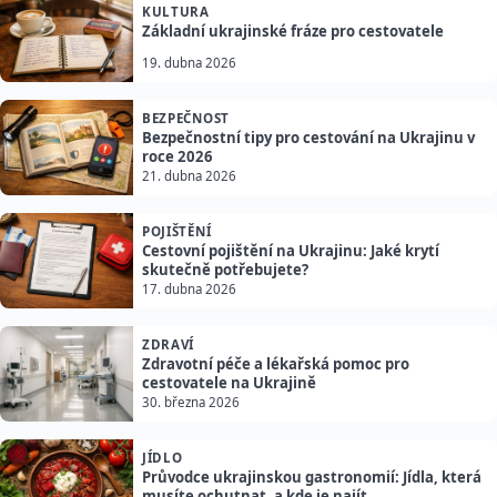
KULTURA
Základní ukrajinské fráze pro cestovatele
19. dubna 2026
BEZPEČNOST
Bezpečnostní tipy pro cestování na Ukrajinu v
roce 2026
21. dubna 2026
POJIŠTĚNÍ
Cestovní pojištění na Ukrajinu: Jaké krytí
skutečně potřebujete?
17. dubna 2026
ZDRAVÍ
Zdravotní péče a lékařská pomoc pro
cestovatele na Ukrajině
30. března 2026
JÍDLO
Průvodce ukrajinskou gastronomií: Jídla, která
musíte ochutnat, a kde je najít