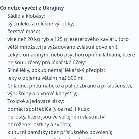
Co nelze vyvézt z Ukrajiny
Sádlo a klobásy;
sýr, mléko a mléčné výrobky;
čerstvé maso;
více než 20 kg ryb a 125 g jeseterového kaviáru (pro
větší množství je vyžadováno zvláštní povolení).
Léky s omamnými nebo psychotropními látkami, které
nejsou určeny pro lékařské účely;
Silné léky, pokud nemají lékařský předpis;
léky o objemu větším než 500 ml.
Chladné, pneumatické a palné zbraně a příslušenství;
výbušniny a plynové kanystry;
Toxické a jedovaté látky;
domácí spotřebiče (více než 1 kus);
nerosty, které jsou ve veřejném vlastnictví;
ohrožené rostliny a zvířata;
kulturní památky (bez příslušného povolení);