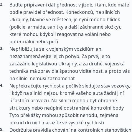
Buďte připraveni dát přednost v jízdě, i tam, kde máte
podle pravidel přednost. Koneckonců, na silnicích
Ukrajiny, hlavně ve městech, je nyní mnoho hlídek
(policie, armáda, sanitky a další záchranné složky),
které mohou kdykoli reagovat na volání nebo
potenciální nebezpečí
Nepřibližujte se k vojenským vozidlům ani
nezaznamenávejte jejich pohyb. Za prvé, je to
zakázáno legislativou Ukrajiny, a za druhé, vojenská
technika má zpravidla špatnou viditelnost, a proto vás
na silnici nemusí zaznamenat
Nepřekračujte rychlost a pečlivě sledujte stav vozovky,
i když na silnici nejsou kromě vašeho auta žádní jiní
účastníci provozu. Na silnici mohou být obranné
struktury nebo neúplně odstraněné kontrolní body.
Tyto překážky mohou způsobit nehodu, zejména
pokud do nich narazíte ve vysoké rychlosti
Dodržujte pravidla chování na kontrolních stanovištích