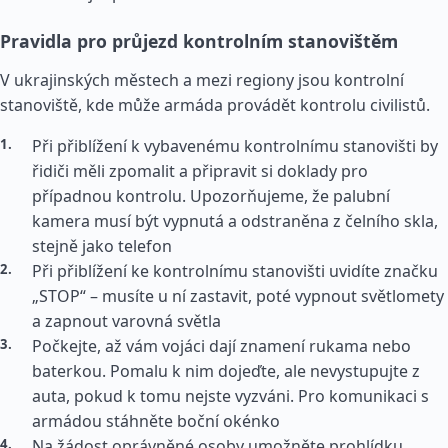
Pravidla pro průjezd kontrolním stanovištěm
V ukrajinských městech a mezi regiony jsou kontrolní
stanoviště, kde může armáda provádět kontrolu civilistů.
Při přiblížení k vybavenému kontrolnímu stanovišti by
řidiči měli zpomalit a připravit si doklady pro
případnou kontrolu. Upozorňujeme, že palubní
kamera musí být vypnutá a odstraněna z čelního skla,
stejně jako telefon
Při přiblížení ke kontrolnímu stanovišti uvidíte značku
„STOP“ – musíte u ní zastavit, poté vypnout světlomety
a zapnout varovná světla
Počkejte, až vám vojáci dají znamení rukama nebo
baterkou. Pomalu k nim dojeďte, ale nevystupujte z
auta, pokud k tomu nejste vyzváni. Pro komunikaci s
armádou stáhněte boční okénko
Na žádost oprávněné osoby umožněte prohlídku