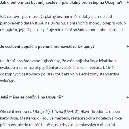
+
Jak dlouho musí být můj cestovní pas platný pro vstup na Ukrajinu?
Váš cestovní pas musí být platný bez minimální doby platnosti od
plánovaného data vstupu na Ukrajinu. Pohraničníci mohou odepřít vstup
cestujícím, jejichž pas nesplňuje minimální požadovanou dobu platnosti.
+
Je cestovní pojištění povinné pro návštěvu Ukrajiny?
Pojištění je vyžadováno. Ujistěte se, že vaše pojistka kryje lékařskou
evakuaci a zahrnuje připojištění pro válečná rizika — většina běžně
dostupných cestovních pojistek totiž aktivní válečné zóny standardně
vylučuje.
+
Jaká měna se používá na Ukrajině?
Oficiální měnou na Ukrajině je hřivna (UAH, ₴). Hlavní kreditní a debetní
karty (Visa, Mastercard) jsou ve městech, restauracích a hotelech široce
přijímány, ale do menších měst, na trhy a do venkovských oblastí si