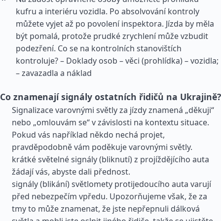
kufru a interiéru vozidla. Po absolvování kontroly
můžete vyjet až po povolení inspektora. Jízda by měla
být pomalá, protože prudké zrychlení může vzbudit
podezření. Co se na kontrolních stanovištích
kontroluje? – Doklady osob – věci (prohlídka) – vozidla;
– zavazadla a náklad
Co znamenají signály ostatních řidičů na Ukrajině?
Signalizace varovnými světly za jízdy znamená „děkuji“
nebo „omlouvám se“ v závislosti na kontextu situace.
Pokud vás například někdo nechá projet,
pravděpodobně vám poděkuje varovnými světly.
krátké světelné signály (bliknutí) z projíždějícího auta
žádají vás, abyste dali přednost.
signály (blikání) světlomety protijedoucího auta varují
před nebezpečím vpředu. Upozorňujeme však, že za
tmy to může znamenat, že jste nepřepnuli dálková