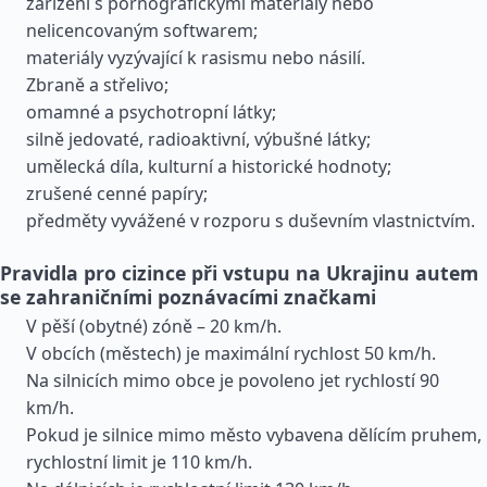
zařízení s pornografickými materiály nebo
nelicencovaným softwarem;
materiály vyzývající k rasismu nebo násilí.
Zbraně a střelivo;
omamné a psychotropní látky;
silně jedovaté, radioaktivní, výbušné látky;
umělecká díla, kulturní a historické hodnoty;
zrušené cenné papíry;
předměty vyvážené v rozporu s duševním vlastnictvím.
Pravidla pro cizince při vstupu na Ukrajinu autem
se zahraničními poznávacími značkami
V pěší (obytné) zóně – 20 km/h.
V obcích (městech) je maximální rychlost 50 km/h.
Na silnicích mimo obce je povoleno jet rychlostí 90
km/h.
Pokud je silnice mimo město vybavena dělícím pruhem,
rychlostní limit je 110 km/h.