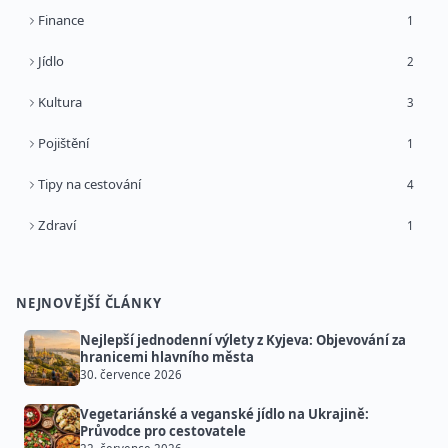
Finance
1
Jídlo
2
Kultura
3
Pojištění
1
Tipy na cestování
4
Zdraví
1
NEJNOVĚJŠÍ ČLÁNKY
Nejlepší jednodenní výlety z Kyjeva: Objevování za
hranicemi hlavního města
30. července 2026
Vegetariánské a veganské jídlo na Ukrajině:
Průvodce pro cestovatele