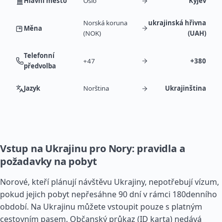
Hlavní město
Oslo
Kyjev
Norská koruna
ukrajinská hřivna
Měna
(NOK)
(UAH)
Telefonní
+47
+380
předvolba
Jazyk
Norština
Ukrajinština
Vstup na Ukrajinu pro Nory: pravidla a
požadavky na pobyt
Norové, kteří plánují návštěvu Ukrajiny, nepotřebují vízum,
pokud jejich pobyt nepřesáhne 90 dní v rámci 180denního
období. Na Ukrajinu můžete vstoupit pouze s platným
cestovním pasem. Občanský průkaz (ID karta) nedává