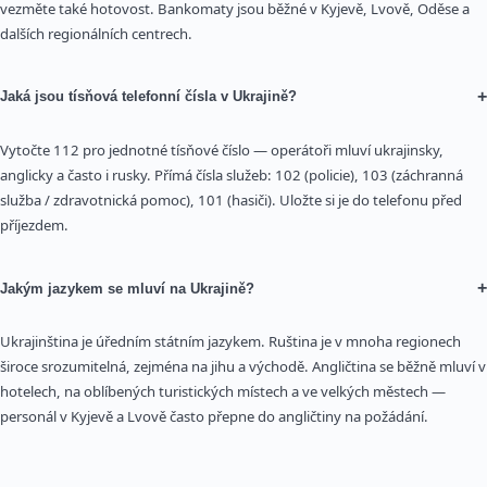
vezměte také hotovost. Bankomaty jsou běžné v Kyjevě, Lvově, Oděse a
dalších regionálních centrech.
+
Jaká jsou tísňová telefonní čísla v Ukrajině?
Vytočte 112 pro jednotné tísňové číslo — operátoři mluví ukrajinsky,
anglicky a často i rusky. Přímá čísla služeb: 102 (policie), 103 (záchranná
služba / zdravotnická pomoc), 101 (hasiči). Uložte si je do telefonu před
příjezdem.
+
Jakým jazykem se mluví na Ukrajině?
Ukrajinština je úředním státním jazykem. Ruština je v mnoha regionech
široce srozumitelná, zejména na jihu a východě. Angličtina se běžně mluví v
hotelech, na oblíbených turistických místech a ve velkých městech —
personál v Kyjevě a Lvově často přepne do angličtiny na požádání.