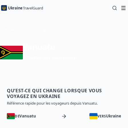
Ukraine
TravelGuard
Accueil
Guides par pays
Voyager en Ukraine depuis Vanuatu — Guide de voyage
Vanuatu
eVisa (visa électronique)
QU’EST-CE QUI CHANGE LORSQUE VOUS
VOYAGEZ EN UKRAINE
Référence rapide pour les voyageurs depuis Vanuatu.
Vanuatu
Ukraine
DE
VERS