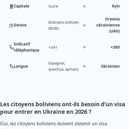
Capitale
Sucre
Kyiv
hryvnia
Boliviano bolivien
Devise
ukrainienne
(BOB)
(UAH)
Indicatif
+591
+380
téléphonique
Espagnol,
Langue
Ukrainien
quechua, aymara
Les citoyens boliviens ont-ils besoin d’un visa
pour entrer en Ukraine en 2026 ?
Oui, les citoyens boliviens doivent obtenir un visa