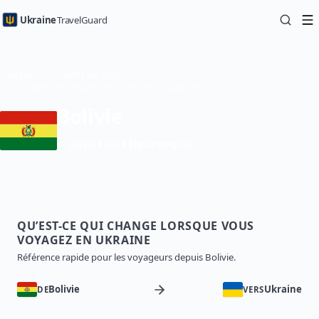
Ukraine
TravelGuard
Accueil
Guides par pays
Voyager en Ukraine depuis Bolivie — Guide de voyage
Bolivie
eVisa (visa électronique)
QU’EST-CE QUI CHANGE LORSQUE VOUS
VOYAGEZ EN UKRAINE
Référence rapide pour les voyageurs depuis Bolivie.
Bolivie
Ukraine
DE
VERS