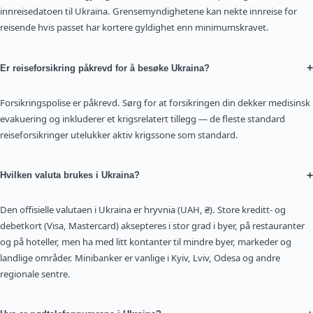
innreisedatoen til Ukraina. Grensemyndighetene kan nekte innreise for
reisende hvis passet har kortere gyldighet enn minimumskravet.
+
Er reiseforsikring påkrevd for å besøke Ukraina?
Forsikringspolise er påkrevd. Sørg for at forsikringen din dekker medisinsk
evakuering og inkluderer et krigsrelatert tillegg — de fleste standard
reiseforsikringer utelukker aktiv krigssone som standard.
+
Hvilken valuta brukes i Ukraina?
Den offisielle valutaen i Ukraina er hryvnia (UAH, ₴). Store kreditt- og
debetkort (Visa, Mastercard) aksepteres i stor grad i byer, på restauranter
og på hoteller, men ha med litt kontanter til mindre byer, markeder og
landlige områder. Minibanker er vanlige i Kyiv, Lviv, Odesa og andre
regionale sentre.