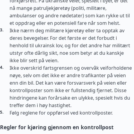
forkjørsrett. På ukrainske veier, spesielt i byer, er det
nå mange patruljekjøretøy (politi, militære,
ambulanser og andre nødetater) som kan rykke ut til
et oppdrag eller en potensiell fare når som helst.
Ikke nærm deg militære kjøretøy eller ta opptak av
deres bevegelser. For det første er det forbudt i
henhold til ukrainsk lov, og for det andre har militært
utstyr ofte dårlig sikt, noe som betyr at du kanskje
ikke blir sett på veien.
Ikke overskrid fartsgrensen og overvåk veiforholdene
nøye, selv om det ikke er andre trafikanter på veien
enn din bil. Det kan være forsvarsverk på veien eller
kontrollposter som ikke er fullstendig fjernet. Disse
hindringene kan forårsake en ulykke, spesielt hvis du
treffer dem i høy hastighet.
Følg reglene for oppførsel ved kontrollposter.
Regler for kjøring gjennom en kontrollpost