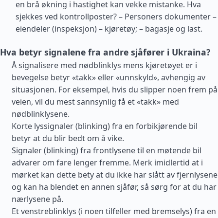
en brå økning i hastighet kan vekke mistanke. Hva
sjekkes ved kontrollposter? – Personers dokumenter –
eiendeler (inspeksjon) – kjøretøy; – bagasje og last.
Hva betyr signalene fra andre sjåfører i Ukraina?
Å signalisere med nødblinklys mens kjøretøyet er i
bevegelse betyr «takk» eller «unnskyld», avhengig av
situasjonen. For eksempel, hvis du slipper noen frem på
veien, vil du mest sannsynlig få et «takk» med
nødblinklysene.
Korte lyssignaler (blinking) fra en forbikjørende bil
betyr at du blir bedt om å vike.
Signaler (blinking) fra frontlysene til en møtende bil
advarer om fare lenger fremme. Merk imidlertid at i
mørket kan dette bety at du ikke har slått av fjernlysene
og kan ha blendet en annen sjåfør, så sørg for at du har
nærlysene på.
Et venstreblinklys (i noen tilfeller med bremselys) fra en