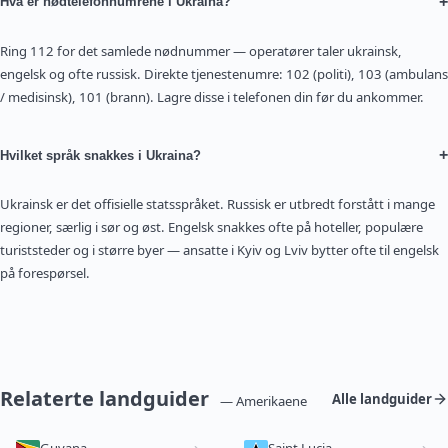
+
Hva er nødtelefonnumrene i Ukraina?
Ring 112 for det samlede nødnummer — operatører taler ukrainsk,
engelsk og ofte russisk. Direkte tjenestenumre: 102 (politi), 103 (ambulans
/ medisinsk), 101 (brann). Lagre disse i telefonen din før du ankommer.
+
Hvilket språk snakkes i Ukraina?
Ukrainsk er det offisielle statsspråket. Russisk er utbredt forstått i mange
regioner, særlig i sør og øst. Engelsk snakkes ofte på hoteller, populære
turiststeder og i større byer — ansatte i Kyiv og Lviv bytter ofte til engelsk
på forespørsel.
Relaterte landguider
Alle landguider
— Amerikaene