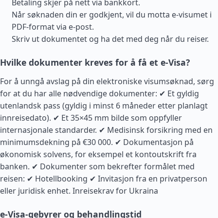
Betaling skjer på nett via bankkort.
Når søknaden din er godkjent, vil du motta e-visumet i
PDF-format via e-post.
Skriv ut dokumentet og ha det med deg når du reiser.
Hvilke dokumenter kreves for å få et e-Visa?
For å unngå avslag på din elektroniske visumsøknad, sørg
for at du har alle nødvendige dokumenter: ✔ Et gyldig
utenlandsk pass (gyldig i minst 6 måneder etter planlagt
innreisedato). ✔ Et 35×45 mm bilde som oppfyller
internasjonale standarder. ✔ Medisinsk forsikring med en
minimumsdekning på €30 000. ✔ Dokumentasjon på
økonomisk solvens, for eksempel et kontoutskrift fra
banken. ✔ Dokumenter som bekrefter formålet med
reisen: ✔ Hotellbooking ✔ Invitasjon fra en privatperson
eller juridisk enhet.
Inreisekrav for Ukraina
e-Visa-gebyrer og behandlingstid