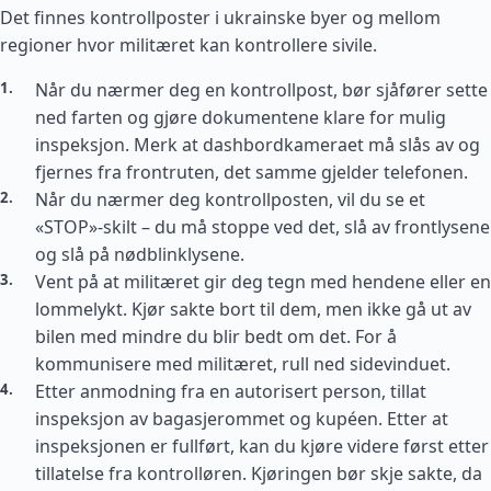
Det finnes kontrollposter i ukrainske byer og mellom
regioner hvor militæret kan kontrollere sivile.
Når du nærmer deg en kontrollpost, bør sjåfører sette
ned farten og gjøre dokumentene klare for mulig
inspeksjon. Merk at dashbordkameraet må slås av og
fjernes fra frontruten, det samme gjelder telefonen.
Når du nærmer deg kontrollposten, vil du se et
«STOP»-skilt – du må stoppe ved det, slå av frontlysene
og slå på nødblinklysene.
Vent på at militæret gir deg tegn med hendene eller en
lommelykt. Kjør sakte bort til dem, men ikke gå ut av
bilen med mindre du blir bedt om det. For å
kommunisere med militæret, rull ned sidevinduet.
Etter anmodning fra en autorisert person, tillat
inspeksjon av bagasjerommet og kupéen. Etter at
inspeksjonen er fullført, kan du kjøre videre først etter
tillatelse fra kontrolløren. Kjøringen bør skje sakte, da