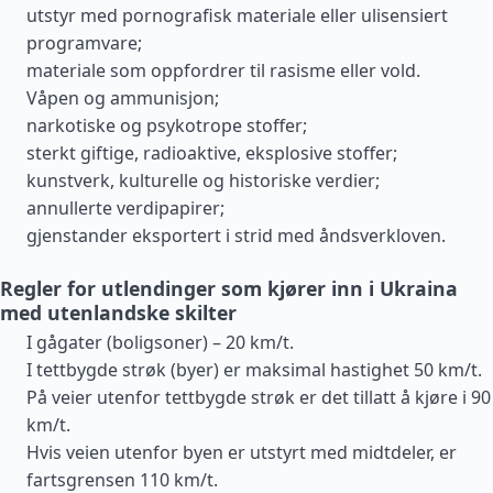
utstyr med pornografisk materiale eller ulisensiert
programvare;
materiale som oppfordrer til rasisme eller vold.
Våpen og ammunisjon;
narkotiske og psykotrope stoffer;
sterkt giftige, radioaktive, eksplosive stoffer;
kunstverk, kulturelle og historiske verdier;
annullerte verdipapirer;
gjenstander eksportert i strid med åndsverkloven.
Regler for utlendinger som kjører inn i Ukraina
med utenlandske skilter
I gågater (boligsoner) – 20 km/t.
I tettbygde strøk (byer) er maksimal hastighet 50 km/t.
På veier utenfor tettbygde strøk er det tillatt å kjøre i 90
km/t.
Hvis veien utenfor byen er utstyrt med midtdeler, er
fartsgrensen 110 km/t.