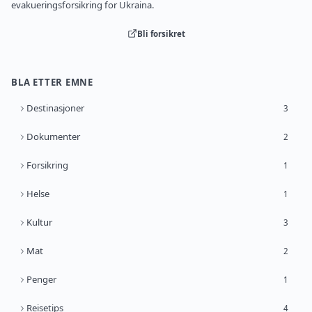
evakueringsforsikring for Ukraina.
Bli forsikret
BLA ETTER EMNE
Destinasjoner
3
Dokumenter
2
Forsikring
1
Helse
1
Kultur
3
Mat
2
Penger
1
Reisetips
4