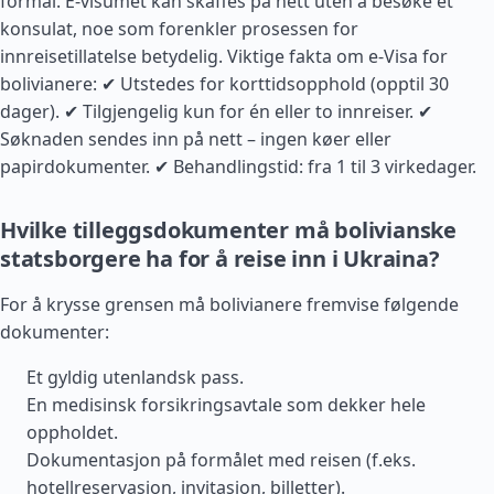
formål. E-visumet kan skaffes på nett uten å besøke et
konsulat, noe som forenkler prosessen for
innreisetillatelse betydelig. Viktige fakta om e-Visa for
bolivianere: ✔ Utstedes for korttidsopphold (opptil 30
dager). ✔ Tilgjengelig kun for én eller to innreiser. ✔
Søknaden sendes inn på nett – ingen køer eller
papirdokumenter. ✔ Behandlingstid: fra 1 til 3 virkedager.
Hvilke tilleggsdokumenter må bolivianske
statsborgere ha for å reise inn i Ukraina?
For å krysse grensen må bolivianere fremvise følgende
dokumenter:
Et gyldig utenlandsk pass.
En medisinsk forsikringsavtale som dekker hele
oppholdet.
Dokumentasjon på formålet med reisen (f.eks.
hotellreservasjon, invitasjon, billetter).