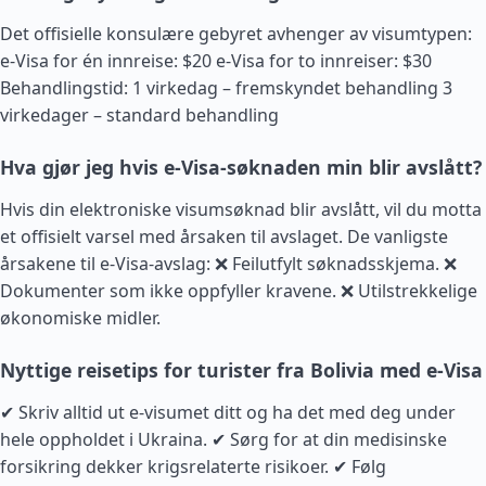
Det offisielle konsulære gebyret avhenger av visumtypen:
e-Visa for én innreise: $20 e-Visa for to innreiser: $30
Behandlingstid: 1 virkedag – fremskyndet behandling 3
virkedager – standard behandling
Hva gjør jeg hvis e-Visa-søknaden min blir avslått?
Hvis din elektroniske visumsøknad blir avslått, vil du motta
et offisielt varsel med årsaken til avslaget. De vanligste
årsakene til e-Visa-avslag: ❌ Feilutfylt søknadsskjema. ❌
Dokumenter som ikke oppfyller kravene. ❌ Utilstrekkelige
økonomiske midler.
Nyttige reisetips for turister fra Bolivia med e-Visa
✔ Skriv alltid ut e-visumet ditt og ha det med deg under
hele oppholdet i Ukraina. ✔ Sørg for at din medisinske
forsikring dekker krigsrelaterte risikoer. ✔ Følg