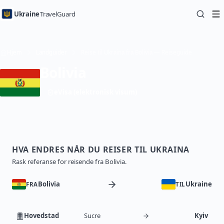
Ukraine
TravelGuard
Hjem
Landguider
Reise til Ukraina fra Bolivia — Reiseguide
Bolivia
eVisa (elektronisk visum)
HVA ENDRES NÅR DU REISER TIL UKRAINA
Rask referanse for reisende fra Bolivia.
Bolivia
Ukraine
FRA
TIL
Hovedstad
Sucre
Kyiv