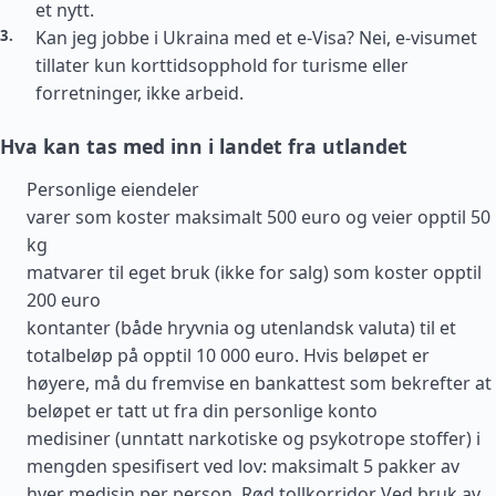
et nytt.
Kan jeg jobbe i Ukraina med et e-Visa? Nei, e-visumet
tillater kun korttidsopphold for turisme eller
forretninger, ikke arbeid.
Hva kan tas med inn i landet fra utlandet
Personlige eiendeler
varer som koster maksimalt 500 euro og veier opptil 50
kg
matvarer til eget bruk (ikke for salg) som koster opptil
200 euro
kontanter (både hryvnia og utenlandsk valuta) til et
totalbeløp på opptil 10 000 euro. Hvis beløpet er
høyere, må du fremvise en bankattest som bekrefter at
beløpet er tatt ut fra din personlige konto
medisiner (unntatt narkotiske og psykotrope stoffer) i
mengden spesifisert ved lov: maksimalt 5 pakker av
hver medisin per person. Rød tollkorridor Ved bruk av