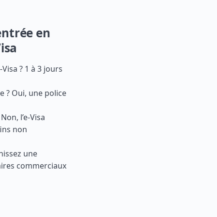
entrée en
isa
isa ? 1 à 3 jours
e ? Oui, une police
Non, l’e-Visa
fins non
nissez une
naires commerciaux