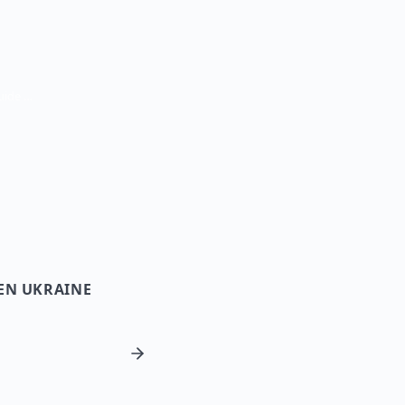
Voyager en Ukraine depuis Malaisie — Guide de voyage
 EN UKRAINE