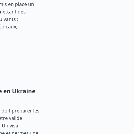
 mis en place un
rmettant des
uivants :
édicaux,
ée en Ukraine
 doit préparer les
être valide
 Un visa
gne et permet une