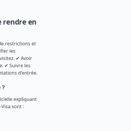
e rendre en
e restrictions et
fier les
isitez. ✔ Avoir
. ✔ Suivre les
ntations d’entrée.
 ?
icielle expliquant
-Visa sont :