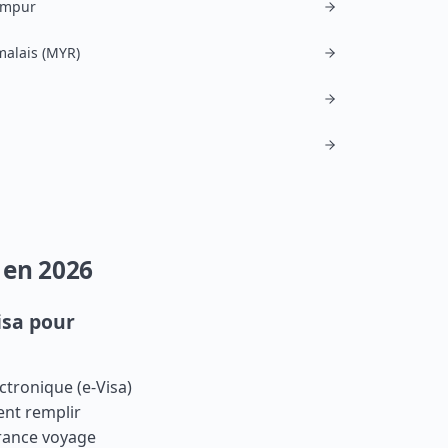
umpur
malais (MYR)
 en 2026
isa pour
ctronique (e-Visa)
ent remplir
urance voyage