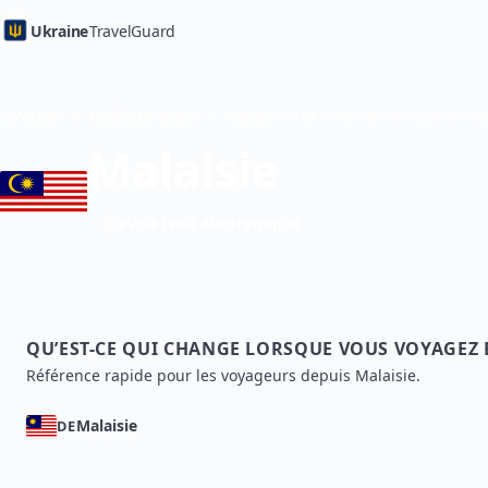
Ukraine
TravelGuard
Accueil
Guides par pays
Malaisie
eVisa (visa électronique)
QU’EST-CE QUI CHANGE LORSQUE VOUS VOYAGEZ
Référence rapide pour les voyageurs depuis Malaisie.
Malaisie
DE