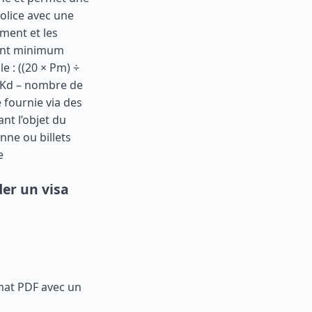
olice avec une
ement et les
tant minimum
e : ((20 × Pm) ÷
. Kd – nombre de
e fournie via des
nt l’objet du
nne ou billets
e
er un visa
mat PDF avec un