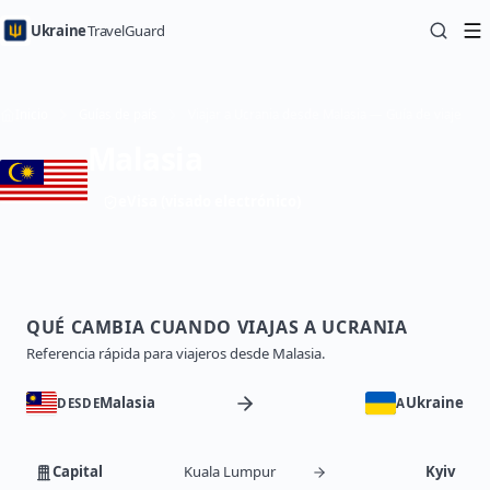
Ukraine
TravelGuard
Inicio
Guías de país
Viajar a Ucrania desde Malasia — Guía de viaje
Malasia
eVisa (visado electrónico)
QUÉ CAMBIA CUANDO VIAJAS A UCRANIA
Referencia rápida para viajeros desde Malasia.
Malasia
Ukraine
DESDE
A
Capital
Kuala Lumpur
Kyiv