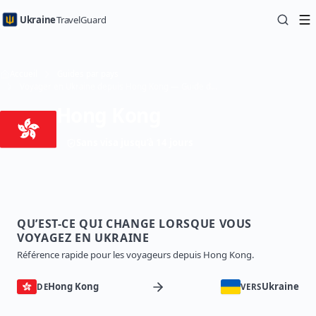
Ukraine
TravelGuard
Accueil
Guides par pays
Voyager en Ukraine depuis Hong Kong — Guide de voyage
Hong Kong
Sans visa jusqu’à 14 jours
QU’EST-CE QUI CHANGE LORSQUE VOUS
VOYAGEZ EN UKRAINE
Référence rapide pour les voyageurs depuis Hong Kong.
Hong Kong
Ukraine
DE
VERS