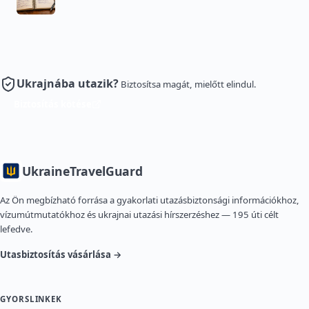
Ukrajnába utazik?
Biztosítsa magát, mielőtt elindul.
Biztosítás kötése
Ukraine
TravelGuard
Az Ön megbízható forrása a gyakorlati utazásbiztonsági információkhoz,
vízumútmutatókhoz és ukrajnai utazási hírszerzéshez — 195 úti célt
lefedve.
Utasbiztosítás vásárlása →
GYORSLINKEK