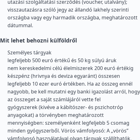
utazási szolgáltatási szerződés (voucher, utalvány);
visszautazásra szóló jegy az állandó lakhely szerinti
országba vagy egy harmadik országba, meghatározott
dátummal.
Mit lehet behozni külföldről
Személyes tárgyak
legfeljebb 500 euró értékű és 50 kg súlyú áruk
nem kereskedelmi célú élelmiszerek 200 euró értékig
készpénz (hrivnya és deviza egyaránt) összesen
legfeljebb 10 ezer euró értékben. Ha az összeg ennél
nagyobb, be kell mutatni egy banki igazolást arról, hogy
az összeget a saját számlájáról vette fel
gyógyszerek (kivéve a kábítószer- és pszichotróp
anyagokat) a törvényben meghatározott
mennyiségben: személyenként legfeljebb 5 csomag
minden gyógyszerből. Vörös vámfolyosó: A „vörös”
vámfolyosó használatával olyan tárgyak szállíthatók,