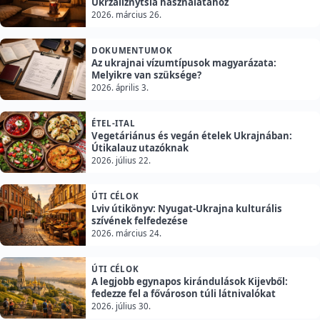
Ukrzaliznytsia használatához
2026. március 26.
DOKUMENTUMOK
Az ukrajnai vízumtípusok magyarázata:
Melyikre van szüksége?
2026. április 3.
ÉTEL-ITAL
Vegetáriánus és vegán ételek Ukrajnában:
Útikalauz utazóknak
2026. július 22.
ÚTI CÉLOK
Lviv útikönyv: Nyugat-Ukrajna kulturális
szívének felfedezése
2026. március 24.
ÚTI CÉLOK
A legjobb egynapos kirándulások Kijevből:
fedezze fel a fővároson túli látnivalókat
2026. július 30.