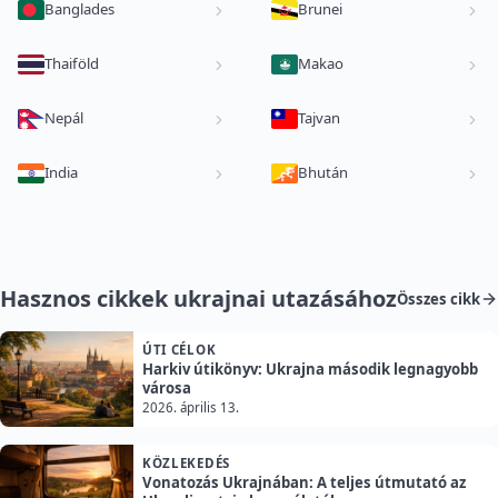
Banglades
Brunei
Thaiföld
Makao
Nepál
Tajvan
India
Bhután
Hasznos cikkek ukrajnai utazásához
Összes cikk
ÚTI CÉLOK
Harkiv útikönyv: Ukrajna második legnagyobb
városa
2026. április 13.
KÖZLEKEDÉS
Vonatozás Ukrajnában: A teljes útmutató az