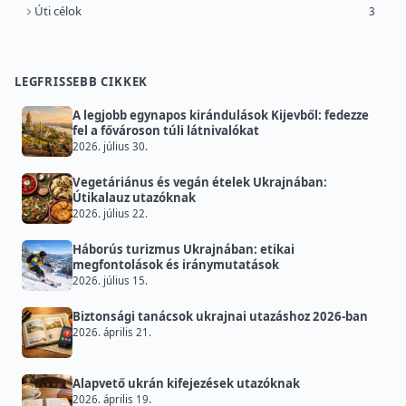
Úti célok
3
LEGFRISSEBB CIKKEK
A legjobb egynapos kirándulások Kijevből: fedezze
fel a fővároson túli látnivalókat
2026. július 30.
Vegetáriánus és vegán ételek Ukrajnában:
Útikalauz utazóknak
2026. július 22.
Háborús turizmus Ukrajnában: etikai
megfontolások és iránymutatások
2026. július 15.
Biztonsági tanácsok ukrajnai utazáshoz 2026-ban
2026. április 21.
Alapvető ukrán kifejezések utazóknak
2026. április 19.