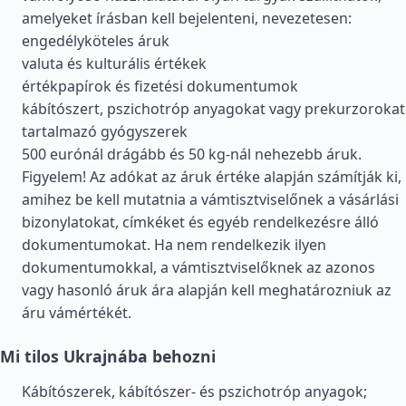
amelyeket írásban kell bejelenteni, nevezetesen:
engedélyköteles áruk
valuta és kulturális értékek
értékpapírok és fizetési dokumentumok
kábítószert, pszichotróp anyagokat vagy prekurzorokat
tartalmazó gyógyszerek
500 eurónál drágább és 50 kg-nál nehezebb áruk.
Figyelem! Az adókat az áruk értéke alapján számítják ki,
amihez be kell mutatnia a vámtisztviselőnek a vásárlási
bizonylatokat, címkéket és egyéb rendelkezésre álló
dokumentumokat. Ha nem rendelkezik ilyen
dokumentumokkal, a vámtisztviselőknek az azonos
vagy hasonló áruk ára alapján kell meghatározniuk az
áru vámértékét.
Mi tilos Ukrajnába behozni
Kábítószerek, kábítószer- és pszichotróp anyagok;