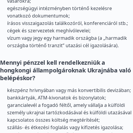
vásárokra;
egészségügyi intézményben történő kezelésre
vonatkozó dokumentumok;
írásos visszaigazolás találkozóról, konferenciáról stb.;
cégek és szervezetek meghívólevelei;
vízum vagy jegy egy harmadik országba (a „harmadik
országba történő tranzit” utazási cél igazolására).
Mennyi pénzzel kell rendelkezniük a
hongkongi állampolgároknak Ukrajnába való
belépéskor?
készpénz hrivnyában vagy más konvertibilis devizában;
bankkártyák, ATM-kivonatok és bizonylatok;
garancialevél a fogadó féltől, amely vállalja a külföldi
személy ukrajnai tartózkodásával és külföldi utazásával
kapcsolatos összes költség megtérítését;
szállás- és étkezési foglalás vagy kifizetés igazolása;