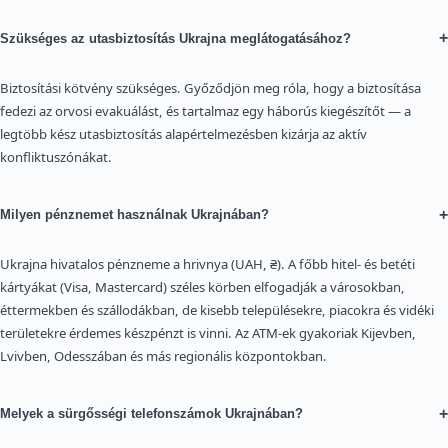
+
Szükséges az utasbiztosítás Ukrajna meglátogatásához?
Biztosítási kötvény szükséges. Győződjön meg róla, hogy a biztosítása
fedezi az orvosi evakuálást, és tartalmaz egy háborús kiegészítőt — a
legtöbb kész utasbiztosítás alapértelmezésben kizárja az aktív
konfliktuszónákat.
+
Milyen pénznemet használnak Ukrajnában?
Ukrajna hivatalos pénzneme a hrivnya (UAH, ₴). A főbb hitel- és betéti
kártyákat (Visa, Mastercard) széles körben elfogadják a városokban,
éttermekben és szállodákban, de kisebb településekre, piacokra és vidéki
területekre érdemes készpénzt is vinni. Az ATM-ek gyakoriak Kijevben,
Lvivben, Odesszában és más regionális központokban.
+
Melyek a sürgősségi telefonszámok Ukrajnában?