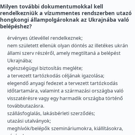
Milyen további dokumentumokkal kell
rendelkezniük a vízummentes rendszerben utazó
hongkongi állampolgároknak az Ukrajnába való
belépéshez?
érvényes útlevéllel rendelkeznek;
nem született ellenük olyan döntés az illetékes ukrán
állami szerv részéről, amely megtiltaná a belépést
Ukrajnába;
egészségügyi biztosítás megléte;
a tervezett tartózkodás céljának igazolása;
elegendő anyagi fedezet a tervezett tartózkodás
időtartamára, valamint a származási országba való
visszatérésre vagy egy harmadik országba történő
továbbutazásra.
szállásfoglalás, lakásbérleti szerződés;
utazási utalványok;
meghívók/belépők szemináriumokra, kiállításokra,