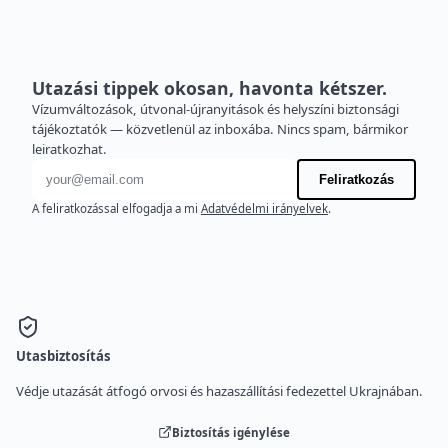
Utazási tippek okosan, havonta kétszer.
Vízumváltozások, útvonal-újranyitások és helyszíni biztonsági
tájékoztatók — közvetlenül az inboxába. Nincs spam, bármikor
leiratkozhat.
E-mail cím
Feliratkozás
A feliratkozással elfogadja a mi
Adatvédelmi irányelvek
.
Utasbiztosítás
Védje utazását átfogó orvosi és hazaszállítási fedezettel Ukrajnában.
Biztosítás igénylése