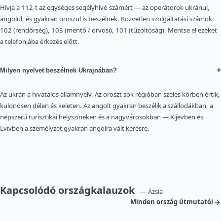
Hívja a 112-t az egységes segélyhívó számért — az operátorok ukránul,
angolul, és gyakran oroszul is beszélnek. Közvetlen szolgáltatási számok:
102 (rendőrség), 103 (mentő / orvosi), 101 (tűzoltóság). Mentse el ezeket
a telefonjába érkezés előtt.
+
Milyen nyelvet beszélnek Ukrajnában?
Az ukrán a hivatalos államnyelv. Az oroszt sok régióban széles körben értik,
különösen délen és keleten. Az angolt gyakran beszélik a szállodákban, a
népszerű turisztikai helyszíneken és a nagyvárosokban — Kijevben és
Lvivben a személyzet gyakran angolra vált kérésre.
Kapcsolódó országkalauzok
— Ázsia
Minden ország útmutatói