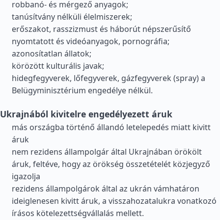
robbanó- és mérgező anyagok;
tanúsítvány nélküli élelmiszerek;
erőszakot, rasszizmust és háborút népszerűsítő
nyomtatott és videóanyagok, pornográfia;
azonosítatlan állatok;
körözött kulturális javak;
hidegfegyverek, lőfegyverek, gázfegyverek (spray) a
Belügyminisztérium engedélye nélkül.
Ukrajnából kivitelre engedélyezett áruk
más országba történő állandó letelepedés miatt kivitt
áruk
nem rezidens állampolgár által Ukrajnában örökölt
áruk, feltéve, hogy az örökség összetételét közjegyző
igazolja
rezidens állampolgárok által az ukrán vámhatáron
ideiglenesen kivitt áruk, a visszahozatalukra vonatkozó
írásos kötelezettségvállalás mellett.