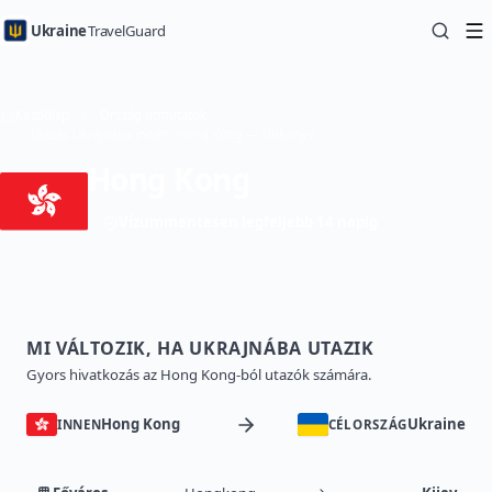
Ukraine
TravelGuard
Kezdőlap
Ország útmutatók
Utazás Ukrajnába innen: Hong Kong — Útikönyv
Hong Kong
Vízummentesen legfeljebb 14 napig
MI VÁLTOZIK, HA UKRAJNÁBA UTAZIK
Gyors hivatkozás az Hong Kong-ból utazók számára.
Hong Kong
Ukraine
INNEN
CÉLORSZÁG