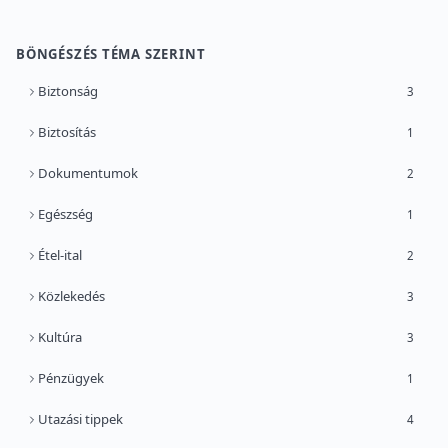
BÖNGÉSZÉS TÉMA SZERINT
Biztonság
3
Biztosítás
1
Dokumentumok
2
Egészség
1
Étel-ital
2
Közlekedés
3
Kultúra
3
Pénzügyek
1
Utazási tippek
4