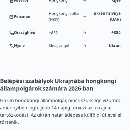
Főváros
Hongkong
Kijev
Hongkongi dollár
ukrán hrivnya
Pénznem
(HKD)
(UAH)
Országhívó
+852
+380
Nyelv
Kínai, angol
Ukrán
Belépési szabályok Ukrajnába hongkongi
állampolgárok számára 2026-ban
Ha Ön hongkongi állampolgár, nincs szüksége vízumra,
amennyiben legfeljebb 14 napig tervezi az ukrajnai
tartózkodást. Az ukrán határ átlépése külföldi útlevéllel
történik.