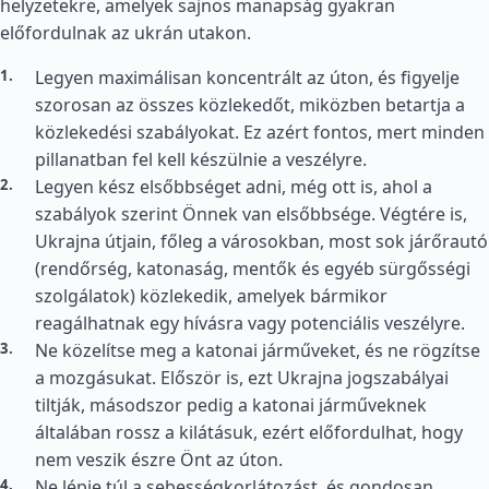
helyzetekre, amelyek sajnos manapság gyakran
előfordulnak az ukrán utakon.
Legyen maximálisan koncentrált az úton, és figyelje
szorosan az összes közlekedőt, miközben betartja a
közlekedési szabályokat. Ez azért fontos, mert minden
pillanatban fel kell készülnie a veszélyre.
Legyen kész elsőbbséget adni, még ott is, ahol a
szabályok szerint Önnek van elsőbbsége. Végtére is,
Ukrajna útjain, főleg a városokban, most sok járőrautó
(rendőrség, katonaság, mentők és egyéb sürgősségi
szolgálatok) közlekedik, amelyek bármikor
reagálhatnak egy hívásra vagy potenciális veszélyre.
Ne közelítse meg a katonai járműveket, és ne rögzítse
a mozgásukat. Először is, ezt Ukrajna jogszabályai
tiltják, másodszor pedig a katonai járműveknek
általában rossz a kilátásuk, ezért előfordulhat, hogy
nem veszik észre Önt az úton.
Ne lépje túl a sebességkorlátozást, és gondosan