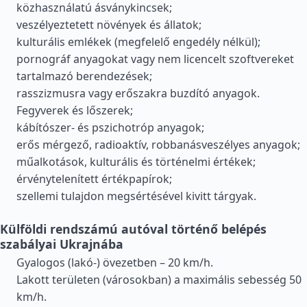
közhasználatú ásványkincsek;
veszélyeztetett növények és állatok;
kulturális emlékek (megfelelő engedély nélkül);
pornográf anyagokat vagy nem licencelt szoftvereket
tartalmazó berendezések;
rasszizmusra vagy erőszakra buzdító anyagok.
Fegyverek és lőszerek;
kábítószer- és pszichotróp anyagok;
erős mérgező, radioaktív, robbanásveszélyes anyagok;
műalkotások, kulturális és történelmi értékek;
érvénytelenített értékpapírok;
szellemi tulajdon megsértésével kivitt tárgyak.
Külföldi rendszámú autóval történő belépés
szabályai Ukrajnába
Gyalogos (lakó-) övezetben – 20 km/h.
Lakott területen (városokban) a maximális sebesség 50
km/h.