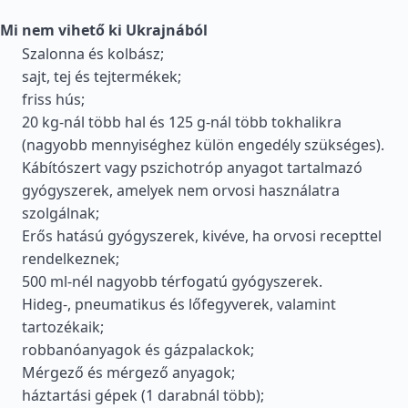
Mi nem vihető ki Ukrajnából
Szalonna és kolbász;
sajt, tej és tejtermékek;
friss hús;
20 kg-nál több hal és 125 g-nál több tokhalikra
(nagyobb mennyiséghez külön engedély szükséges).
Kábítószert vagy pszichotróp anyagot tartalmazó
gyógyszerek, amelyek nem orvosi használatra
szolgálnak;
Erős hatású gyógyszerek, kivéve, ha orvosi recepttel
rendelkeznek;
500 ml-nél nagyobb térfogatú gyógyszerek.
Hideg-, pneumatikus és lőfegyverek, valamint
tartozékaik;
robbanóanyagok és gázpalackok;
Mérgező és mérgező anyagok;
háztartási gépek (1 darabnál több);