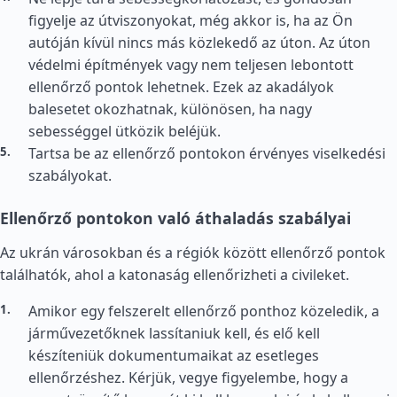
figyelje az útviszonyokat, még akkor is, ha az Ön
autóján kívül nincs más közlekedő az úton. Az úton
védelmi építmények vagy nem teljesen lebontott
ellenőrző pontok lehetnek. Ezek az akadályok
balesetet okozhatnak, különösen, ha nagy
sebességgel ütközik beléjük.
Tartsa be az ellenőrző pontokon érvényes viselkedési
szabályokat.
Ellenőrző pontokon való áthaladás szabályai
Az ukrán városokban és a régiók között ellenőrző pontok
találhatók, ahol a katonaság ellenőrizheti a civileket.
Amikor egy felszerelt ellenőrző ponthoz közeledik, a
járművezetőknek lassítaniuk kell, és elő kell
készíteniük dokumentumaikat az esetleges
ellenőrzéshez. Kérjük, vegye figyelembe, hogy a