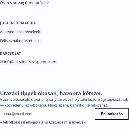
Összes ország útmutatója →
JOGI INFORMÁCIÓK
Adatvédelmi irányelvek
Felhasználási feltételek
KAPCSOLAT
info@ukrainetravelguard.com
Utazási tippek okosan, havonta kétszer.
Vízumváltozások, útvonal-újranyitások és helyszíni biztonsági tájékoztatók
— közvetlenül az inboxába. Nincs spam, bármikor leiratkozhat.
E-mail cím
Feliratkozás
A feliratkozással elfogadja a mi
Adatvédelmi irányelvek
.