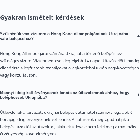
Gyakran ismételt kérdések
Szükségük van vízumra a Hong Kong állampolgárainak Ukrajnába
+
való belépéshez?
Hong Kong állampolgárai számára Ukrajnába történő belépéshez
szükséges vízum: Vízummentesen legfeljebb 14 napig. Utazás előtt mindig
ellenőrizze a legfrissebb szabályokat a legközelebbi ukrán nagykövetségen
vagy konzulátuson.
Mennyi ideig kell érvényesnek lennie az útlevelemnek ahhoz, hogy
+
beléphessek Ukrajnába?
Útlevelének a tervezett ukrajnai belépés dátumától számítva legalább 6
hónapig ideig érvényesnek kell lennie. A határőrök megtagadhatják a
belépést azoktól az utazóktól, akiknek útlevele nem felel meg a minimális
érvényességi követelménynek.