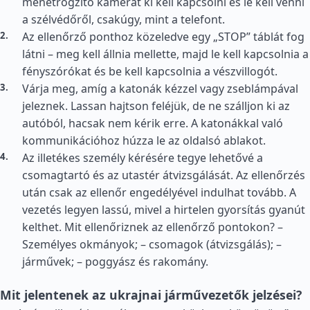
menetrögzítő kamerát ki kell kapcsolni és le kell venni
a szélvédőről, csakúgy, mint a telefont.
Az ellenőrző ponthoz közeledve egy „STOP” táblát fog
látni – meg kell állnia mellette, majd le kell kapcsolnia a
fényszórókat és be kell kapcsolnia a vészvillogót.
Várja meg, amíg a katonák kézzel vagy zseblámpával
jeleznek. Lassan hajtson feléjük, de ne szálljon ki az
autóból, hacsak nem kérik erre. A katonákkal való
kommunikációhoz húzza le az oldalsó ablakot.
Az illetékes személy kérésére tegye lehetővé a
csomagtartó és az utastér átvizsgálását. Az ellenőrzés
után csak az ellenőr engedélyével indulhat tovább. A
vezetés legyen lassú, mivel a hirtelen gyorsítás gyanút
kelthet. Mit ellenőriznek az ellenőrző pontokon? –
Személyes okmányok; – csomagok (átvizsgálás); –
járművek; – poggyász és rakomány.
Mit jelentenek az ukrajnai járművezetők jelzései?