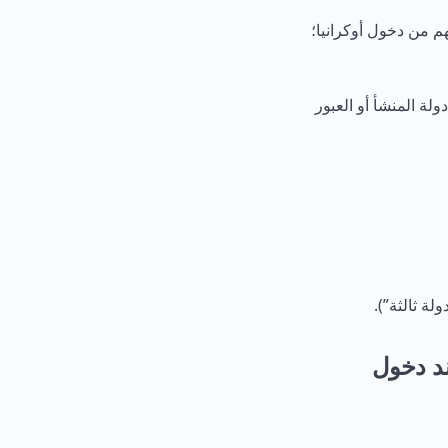
م من دخول أوكرانيا؛
ولة المنشأ أو العبور
لة ثالثة”).
ند دخول