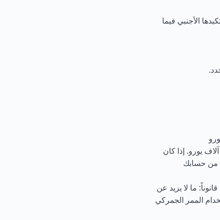
دها الأجنبي فيما
دد.
نقد (سواء بالهريفنيا أو بالعملة الأجنبية) بمبلغ إجمالي يصل إلى 10 آلاف يورو. إذا كان
به من حسابك
نوناً: ما لا يزيد عن
خدام الممر الجمركي