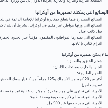
الأسلحة الباردة والنارية والغازية (الرذاذ) بدون إذن من وزارة الداخلي
البضائع التي يمكنك تصديرها من أوكرانيا
البضائع المصدرة فيما يتعلق بمغادرة أوكرانيا للإقامة الدائمة في بلد
البضائع التي ورثها مواطن غير مقيم في أوكرانيا، بشرط أن يتم تأكي
قبل كاتب عدل
البضائع التي يصدرها المواطنون المقيمون مؤقتاً عبر الحدود الجمركي
التزام كتابي بإعادتها.
ما لا يمكن تصديره من أوكرانيا
شحم الخنزير والنقانق؛
الجبن والحليب ومنتجات الألبان؛
اللحوم الطازجة؛
أكثر من 20 كجم من الأسماك و125 جراماً من كافيار
تصريح خاص).
الأدوية التي تحتوي على مواد مخدرة أو مؤثرات عقلية غير مخصصة 
الأدوية القوية، ما لم تكن مصحوبة بوصفة طبية؛
الأدوية التي يزيد حجمها عن 500 مل.