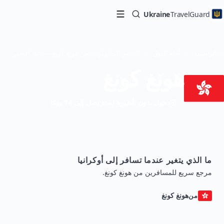
Ukraine
TravelGuard
الرئيسية
أدلة الدول
السفر إلى أوكرانيا من هونغ كونغ — دليل السفر
هونغ كونغ
دخول بدون تأشيرة لمدة تصل إلى 14 يومًا
ما الذي يتغير عندما تسافر إلى أوكرانيا
مرجع سريع للمسافرين من هونغ كونغ.
هونغ كونغ
من