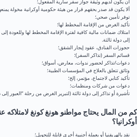
أن يكون لديهم وثيقة جواز سفر سارية المفعول؛
ألا يكون قد صدر بحقهم قرار من هيئة حكومية أوكرانية مخولة يمنعه
توفر تأمين صحي؛
تأكيد الغرض من الإقامة المخطط لها؛
امتلاك ضمانات مالية كافية لفترة الإقامة المخطط لها وللعودة إلى د
إلى دولة ثالثة.
حجوزات الفنادق، عقود إيجار الشقق؛
قسائم السفر (تذاكر السفر)؛
دعوات/تذاكر لحضور ندوات، معارض، أسواق؛
وثائق تتعلق بالعلاج في المؤسسات الطبية؛
تأكيد كتابي لاجتماع، مؤتمر، إلخ؛
دعوات من شركات ومنظمات؛
تأشيرة أو تذاكر إلى دولة ثالثة (لتبرير الغرض من رحلة “العبور إلى دو
كم من المال يحتاج مواطنو هونغ كونغ لامتلاكه ع
أوكرانيا؟
نقد بالهريفنيا أو بعملة أجنبية أخرى قابلة للتحويل؛