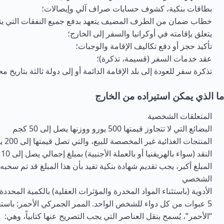
بطاقات بنكية، كشوف حسابات صراف آلي وإيصالات؛
خطاب ضمان من الطرف المضيف يتعهد بدفع جميع النفقات التي يتكب
يتعلق بإقامته في أوكرانيا والسفر إلى الخارج؛
تأكيد حجز أو دفع تكاليف الإقامة والوجبات؛
عقد خدمات السفر (قسيمة، تذكرة)؛
تذكرة سفر للعودة إلى بلد الإقامة الدائمة أو إلى دولة ثالثة بتاريخ مح
ما الذي يمكن استيراده من الخارج
المتعلقات الشخصية
البضائع التي لا تتجاوز قيمتها 500 يورو ووزنها يصل إلى 50 كجم
المنتجات الغذائية غير المخصصة للبيع، والتي تصل قيمتها إلى 200 يورو
ال
المبلغ أكبر، يجب تقديم شهادة بنكية تفيد بأن هذا المبلغ قد تم سح
الشخصي
الأدوية (باستثناء المواد المخدرة والمؤثرات العقلية) بالكمية المحددة قا
5 عبوات من كل دواء للشخص الواحد. الممر الجمركي الأحمر: باست
“الأحمر”، يُسمح بنقل العناصر التي يجب التصريح عنها كتابياً، وهي: