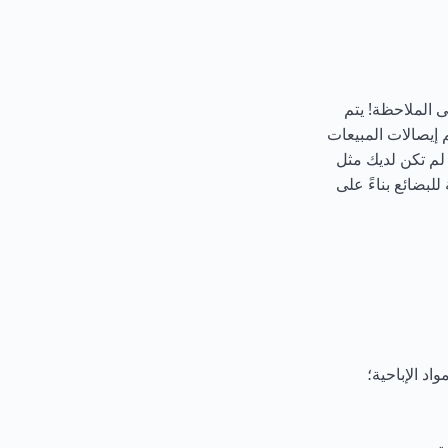
5 يورو ووزنها أكثر من 50 كجم. يرجى الملاحظة! يتم
إيصالات المبيعات
 لم تكن لديك مثل
لبضائع بناءً على
اد الإباحية؛