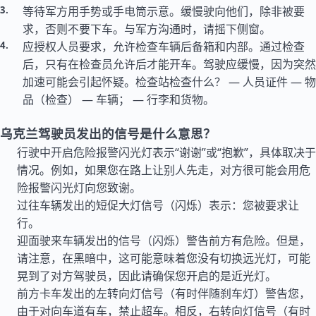
等待军方用手势或手电筒示意。缓慢驶向他们，除非被要
求，否则不要下车。与军方沟通时，请摇下侧窗。
应授权人员要求，允许检查车辆后备箱和内部。通过检查
后，只有在检查员允许后才能开车。驾驶应缓慢，因为突然
加速可能会引起怀疑。检查站检查什么？ — 人员证件 — 物
品（检查） — 车辆； — 行李和货物。
乌克兰驾驶员发出的信号是什么意思？
行驶中开启危险报警闪光灯表示“谢谢”或“抱歉”，具体取决于
情况。例如，如果您在路上让别人先走，对方很可能会用危
险报警闪光灯向您致谢。
过往车辆发出的短促大灯信号（闪烁）表示：您被要求让
行。
迎面驶来车辆发出的信号（闪烁）警告前方有危险。但是，
请注意，在黑暗中，这可能意味着您没有切换远光灯，可能
晃到了对方驾驶员，因此请确保您开启的是近光灯。
前方卡车发出的左转向灯信号（有时伴随刹车灯）警告您，
由于对向车道有车，禁止超车。相反，右转向灯信号（有时