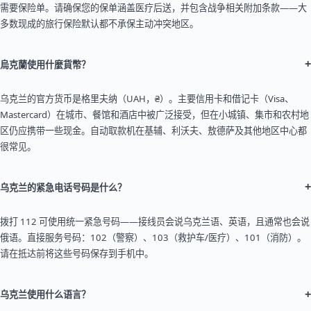
需要保险单。请确保您的保单涵盖医疗后送，并包含战争相关附加条款——大
多数现成的旅行保险默认都不承保主动冲突地区。
+
烏克蘭使用什麼貨幣？
乌克兰的官方货币是格里夫纳（UAH，₴）。主要信用卡和借记卡（Visa、
Mastercard）在城市、餐馆和酒店中被广泛接受，但在小城镇、集市和农村地
区仍应携带一些现金。自动取款机在基辅、利沃夫、敖德萨及其他地区中心都
很常见。
+
乌克兰的紧急电话号码是什么？
拨打 112 可使用统一紧急号码——接线员会说乌克兰语、英语，且通常也会说
俄语。直接服务号码：102（警察）、103（救护车/医疗）、101（消防）。
请在抵达前将这些号码保存到手机中。
+
乌克兰使用什么语言？