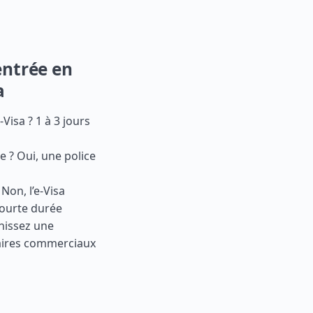
entrée en
a
isa ? 1 à 3 jours
e ? Oui, une police
Non, l’e-Visa
ourte durée
nissez une
naires commerciaux