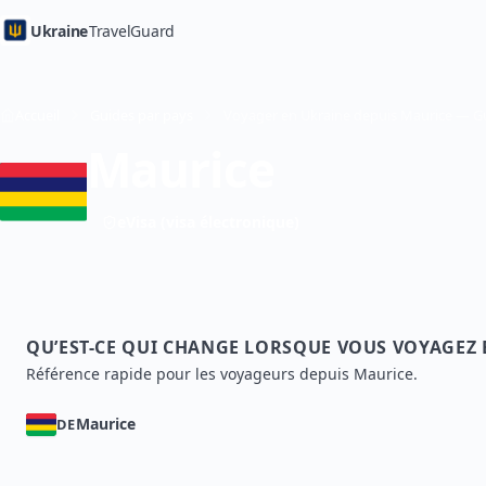
Ukraine
TravelGuard
Accueil
Guides par pays
Maurice
eVisa (visa électronique)
QU’EST-CE QUI CHANGE LORSQUE VOUS VOYAGEZ
Référence rapide pour les voyageurs depuis Maurice.
Maurice
DE