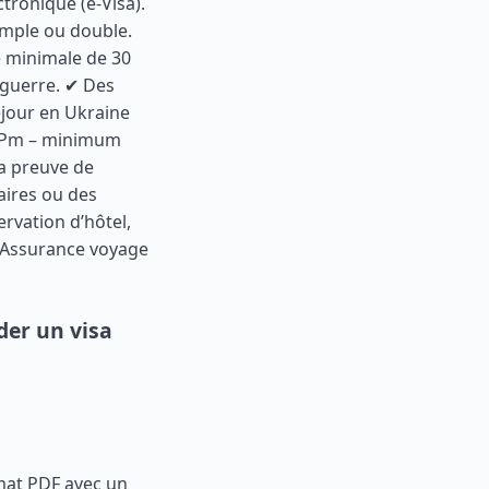
tronique (e-Visa).
imple ou double.
e minimale de 30
a guerre. ✔ Des
jour en Ukraine
ù : Pm – minimum
La preuve de
caires ou des
rvation d’hôtel,
Assurance voyage
er un visa
mat PDF avec un