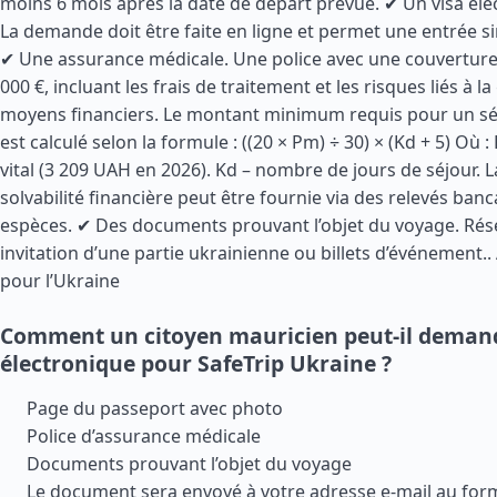
moins 6 mois après la date de départ prévue. ✔ Un visa élec
La demande doit être faite en ligne et permet une entrée s
✔ Une assurance médicale. Une police avec une couvertur
000 €, incluant les frais de traitement et les risques liés à l
moyens financiers. Le montant minimum requis pour un sé
est calculé selon la formule : ((20 × Pm) ÷ 30) × (Kd + 5) O
vital (3 209 UAH en 2026). Kd – nombre de jours de séjour. 
solvabilité financière peut être fournie via des relevés ban
espèces. ✔ Des documents prouvant l’objet du voyage. Rése
invitation d’une partie ukrainienne ou billets d’événement..
pour l’Ukraine
Comment un citoyen mauricien peut-il demand
électronique pour SafeTrip Ukraine ?
Page du passeport avec photo
Police d’assurance médicale
Documents prouvant l’objet du voyage
Le document sera envoyé à votre adresse e-mail au for