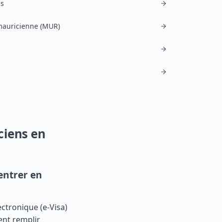
is
mauricienne (MUR)
ciens en
entrer en
ectronique (e-Visa)
ent remplir