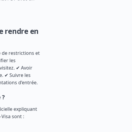
se rendre en
 de restrictions et
fier les
isitez. ✔ Avoir
. ✔ Suivre les
ntations d’entrée.
 ?
icielle expliquant
-Visa sont :