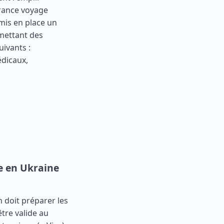
urance voyage
 mis en place un
rmettant des
uivants :
édicaux,
ée en Ukraine
n doit préparer les
être valide au