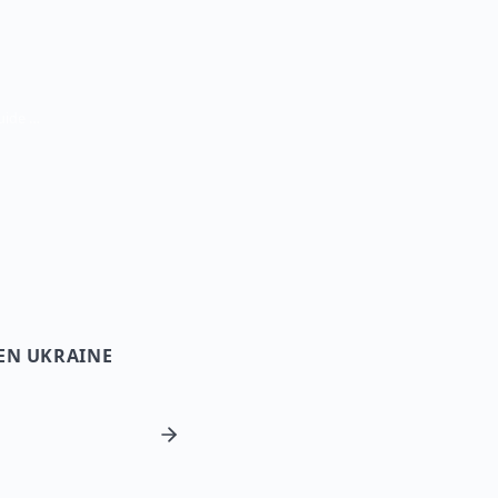
Voyager en Ukraine depuis Maurice — Guide de voyage
 EN UKRAINE