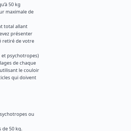
qu’à 50 kg
eur maximale de
 total allant
devez présenter
 retiré de votre
 et psychotropes)
allages de chaque
ilisant le couloir
icles qui doivent
psychotropes ou
s de 50 kg.