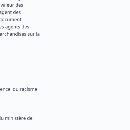
a valeur des
’agent des
e document
les agents des
archandises sur la
lence, du racisme
 du ministère de