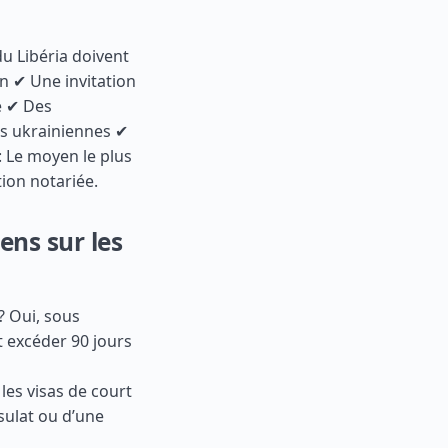
du Libéria doivent
on ✔ Une invitation
e ✔ Des
s ukrainiennes ✔
 : Le moyen le plus
tion notariée.
ens sur les
? Oui, sous
t excéder 90 jours
les visas de court
sulat ou d’une