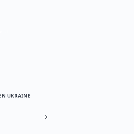
Voyager en Ukraine depuis Libéria — Guide de voyage
 EN UKRAINE