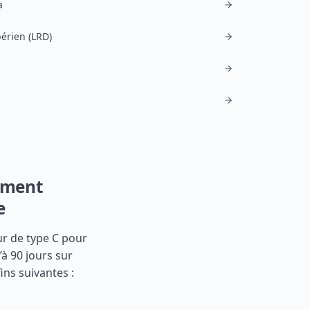
a
bérien (LRD)
omment
e
ur de type C pour
’à 90 jours sur
ins suivantes :