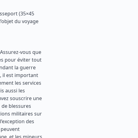
sseport (35×45
l’objet du voyage
) Assurez-vous que
s pour éviter tout
endant la guerre
 il est important
ement les services
s aussi les
ouvez souscrire une
s de blessures
ions militaires sur
l’exception des
s peuvent
’âge, et les mineurs