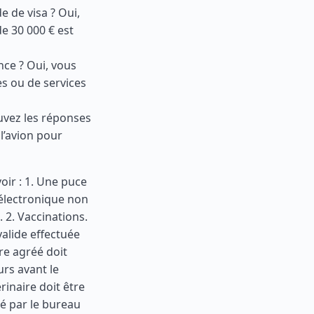
 de visa ? Oui,
e 30 000 € est
nce ? Oui, vous
es ou de services
ouvez les réponses
l’avion pour
oir : 1. Une puce
 électronique non
 2. Vaccinations.
valide effectuée
ire agréé doit
urs avant le
érinaire doit être
fié par le bureau