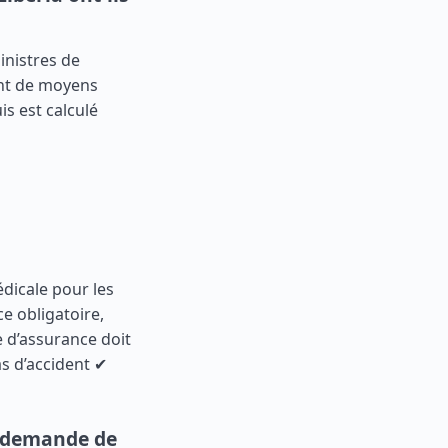
inistres de
ent de moyens
is est calculé
édicale pour les
e obligatoire,
 d’assurance doit
s d’accident ✔
e demande de