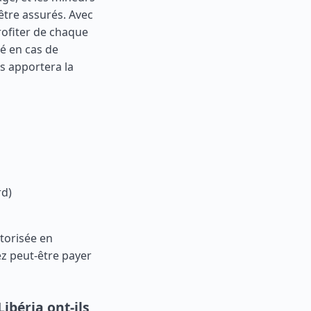
tre assurés. Avec
ofiter de chaque
é en cas de
s apportera la
rd)
utorisée en
ez peut-être payer
ibéria ont-ils