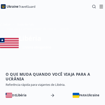
Ukraine
TravelGuard
Início
Guias de País
Viajar para a Ucrânia a partir de Libéria — Guia de Viagem
Libéria
Visto obrigatório
O QUE MUDA QUANDO VOCÊ VIAJA PARA A
UCRÂNIA
Referência rápida para viajantes de Libéria.
Libéria
Ukraine
DE
PARA