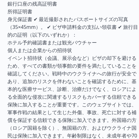
銀行口座の残高証明書
所得証明書
身元保証書 ✔ 最近撮影されたパスポートサイズの写真
（35×45mm）。 ✔ ビザ申請料金の支払い領収書 ✔ 旅行目
的の証明（以下のいずれか）：
ホテル予約確認書または観光バウチャー
個人または企業からの招待状
イベント招待状（会議、展示会など）ビザの却下を避ける
ため、すべての書類が領事館の要件を満たしていることを
確認してください。戦時中のウクライナへの旅行が安全で
あり、追加のリスクを伴わないことを確認するために、基
本的な医療サービス、診断、治療だけでなく、ロシアによ
る全面的な侵攻に関連するリスクもカバーする信頼できる
保険に加入することが重要です。このウェブサイトでは、
軍事作戦の結果として生じた外傷、事故、死亡に対する補
償を保証する信頼できる保険に加入できます。外国籍の方
（ロシア国籍を除く）、無国籍の方、およびウクライナ国
民は保険に加入できます。年齢制限はなく、未成年者や70