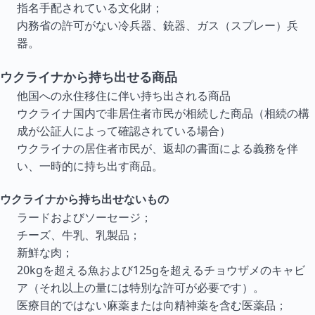
指名手配されている文化財；
内務省の許可がない冷兵器、銃器、ガス（スプレー）兵
器。
ウクライナから持ち出せる商品
他国への永住移住に伴い持ち出される商品
ウクライナ国内で非居住者市民が相続した商品（相続の構
成が公証人によって確認されている場合）
ウクライナの居住者市民が、返却の書面による義務を伴
い、一時的に持ち出す商品。
ウクライナから持ち出せないもの
ラードおよびソーセージ；
チーズ、牛乳、乳製品；
新鮮な肉；
20kgを超える魚および125gを超えるチョウザメのキャビ
ア（それ以上の量には特別な許可が必要です）。
医療目的ではない麻薬または向精神薬を含む医薬品；