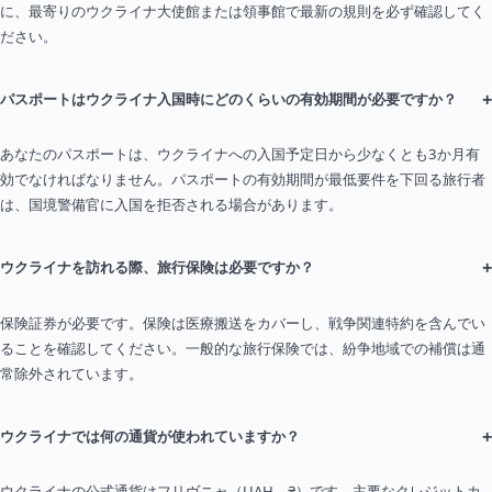
に、最寄りのウクライナ大使館または領事館で最新の規則を必ず確認してく
ださい。
+
パスポートはウクライナ入国時にどのくらいの有効期間が必要ですか？
あなたのパスポートは、ウクライナへの入国予定日から少なくとも3か月有
効でなければなりません。パスポートの有効期間が最低要件を下回る旅行者
は、国境警備官に入国を拒否される場合があります。
+
ウクライナを訪れる際、旅行保険は必要ですか？
保険証券が必要です。保険は医療搬送をカバーし、戦争関連特約を含んでい
ることを確認してください。一般的な旅行保険では、紛争地域での補償は通
常除外されています。
+
ウクライナでは何の通貨が使われていますか？
ウクライナの公式通貨はフリヴニャ（UAH、₴）です。主要なクレジットカ