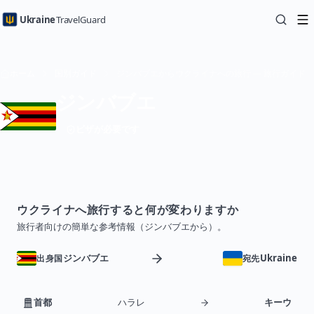
Ukraine
TravelGuard
ホーム
国別ガイド
ジンバブエからウクライナへの旅行 — 旅行ガイド
ジンバブエ
ビザが必要です
ウクライナへ旅行すると何が変わりますか
旅行者向けの簡単な参考情報（ジンバブエから）。
ジンバブエ
Ukraine
出身国
宛先
首都
ハラレ
キーウ