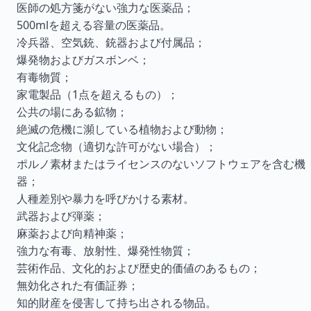
医師の処方箋がない強力な医薬品；
500mlを超える容量の医薬品。
冷兵器、空気銃、銃器および付属品；
爆発物およびガスボンベ；
有毒物質；
家電製品（1点を超えるもの）；
公共の場にある鉱物；
絶滅の危機に瀕している植物および動物；
文化記念物（適切な許可がない場合）；
ポルノ素材またはライセンスのないソフトウェアを含む機
器；
人種差別や暴力を呼びかける素材。
武器および弾薬；
麻薬および向精神薬；
強力な有毒、放射性、爆発性物質；
芸術作品、文化的および歴史的価値のあるもの；
無効化された有価証券；
知的財産を侵害して持ち出される物品。