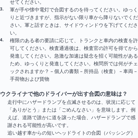
せてください。
軍が手や懐中電灯で合図するのを待ってください。ゆっく
りと近づきますが、指示がない限り車から降りないでくだ
さい。軍と話すときは、サイドウィンドウを下げてくださ
い。
権限のある者の要請に応じて、トランクと車内の検査を許
可してください。検査通過後は、検査官の許可を得てから
発進してください。急激な加速は疑念を招く可能性がある
ため、ゆっくりと発進してください。検問所では何がチェ
ックされますか？ – 個人の書類 – 所持品（検査） – 車両 –
手荷物および貨物
ウクライナで他のドライバーが出す合図の意味は？
走行中にハザードランプを点滅させるのは、状況に応じて
「ありがとう」または「ごめんなさい」を意味します。例
えば、道路で誰かに道を譲った場合、ハザードランプで感
謝される可能性が高いです。
追い越す車からの短いヘッドライトの合図（パッシング）