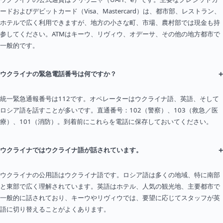
ードおよびデビットカード（Visa、Mastercard）は、都市部、レストラン、
ホテルで広く利用できますが、地方の小さな町、市場、農村部では現金も持
参してください。ATMはキーウ、リヴィウ、オデーサ、その他の地方都市で
一般的です。
+
ウクライナの緊急電話番号は何ですか？
統一緊急通報番号は112です。オペレーターはウクライナ語、英語、そして
ロシア語を話すことが多いです。直通番号：102（警察）、103（救急／医
療）、101（消防）。到着前にこれらを電話に保存しておいてください。
+
ウクライナではウクライナ語が話されています。
ウクライナの公用語はウクライナ語です。ロシア語は多くの地域、特に南部
と東部で広く理解されています。英語はホテル、人気の観光地、主要都市で
一般的に話されており、キーウやリヴィウでは、要望に応じてスタッフが英
語に切り替えることがよくあります。