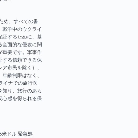
ため、すべての書
。戦争中のウクライ
保証するために、基
る全面的な侵攻に関
が重要です。軍事作
証する信頼できる保
シア市民を除く）、
。年齢制限はなく、
ライナでの旅行医
を知り、旅行のあら
安心感を得られる保
5米ドル 緊急処