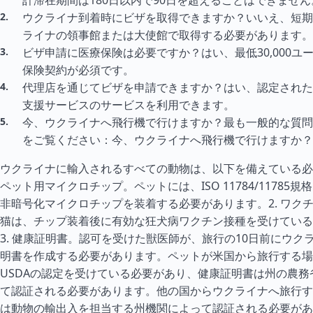
計滞在期間は180日以内で90日を超えることはできません
ウクライナ到着時にビザを取得できますか？いいえ、短期
ライナの領事館または大使館で取得する必要があります。
ビザ申請に医療保険は必要ですか？はい、最低30,000ユ
保険契約が必須です。
代理店を通じてビザを申請できますか？はい、認定された
支援サービスのサービスを利用できます。
今、ウクライナへ飛行機で行けますか？最も一般的な質問
をご覧ください：今、ウクライナへ飛行機で行けますか？
ウクライナに輸入されるすべての動物は、以下を備えている必
ペット用マイクロチップ。ペットには、ISO 11784/11785規
非暗号化マイクロチップを装着する必要があります。2. ワク
猫は、チップ装着後に有効な狂犬病ワクチン接種を受けている
3. 健康証明書。認可を受けた獣医師が、旅行の10日前にウク
明書を作成する必要があります。ペットが米国から旅行する場
USDAの認定を受けている必要があり、健康証明書は州の農務
て認証される必要があります。他の国からウクライナへ旅行す
は動物の輸出入を担当する州機関によって認証される必要があ