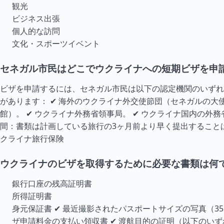
観光
ビジネス出張
個人的な訪問
文化・スポーツイベント
セネガル市民はどこでウクライナへの短期ビザを申
ビザを申請するには、セネガル市民は以下の認定機関のいずれ
があります： ✔ 海外のウクライナ外交使節団（セネガルの大
館）。 ✔ ウクライナ外務省領事局。 ✔ ウクライナ国内の外
間：書類は計画している旅行の3ヶ月前より早く提出すること
クライナ旅行保険
ウクライナのビザを取得するために必要な書類は何
銀行口座の残高証明書
所得証明書
身元保証書 ✔ 最近撮影されたパスポートサイズの写真（35×4
ザ申請料金の支払い領収書 ✔ 渡航目的の証明（以下のい