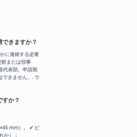
請できますか？
かに連絡する必要
使館または領事
務省代表部。申請期
はできません。.
ウ
ですか？
5 mm）。 ✔ ビ
ずれか）：