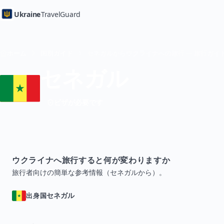
Ukraine
TravelGuard
ホーム
国別ガイド
セネガルからウクライナへの旅行 — 旅行ガイ
セネガル
ビザが必要です
ウクライナへ旅行すると何が変わりますか
旅行者向けの簡単な参考情報（セネガルから）。
セネガル
出身国