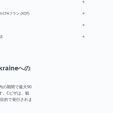
CFAフラン (XOF)
語
kraineへの
内の期間で最大90
す。Cビザは、観
目的で発行されま