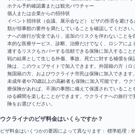
ホテル予約確認書または観光バウチャー
個人または企業からの招待状
イベント招待状（会議、展示会など） ビザの拒否を避ける
類が領事館の要件を満たしていることを確認してください
ナへの旅行が安全であり、追加のリスクを伴わないことを
本的な医療サービス、診断、治療だけでなく、ロシアによ
連するリスクもカバーする信頼できる保険に加入すること
戦の結果として生じる外傷、事故、死亡に対する補償を保
険は、このウェブサイトで加入できます。外国籍の方（ロ
無国籍の方、およびウクライナ市民は保険に加入できます
未成年者や70歳以上の高齢者も保険に加入可能です。ウク
療保険があれば、不測の事態に備えて保護されていること
ゆる瞬間を楽しむことができます。ウクライナへの旅行で
険をお選びください。
ウクライナのビザ料金はいくらですか？
ビザ料金はいくつかの要因によって異なります： 標準処理：6