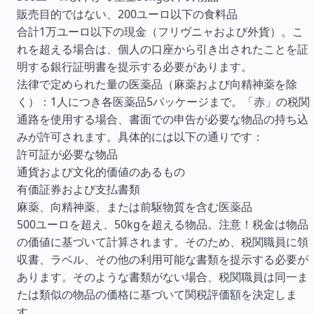
販売目的ではない、200ユーロ以下の食料品
合計1万ユーロ以下の現金（フリヴニャおよび外貨）。こ
れを超える場合は、個人の口座から引き出されたことを証
明する銀行証明書を提示する必要があります。
法律で定められた量の医薬品（麻薬および向精神薬を除
く）：1人につき各医薬品5パッケージまで。「赤」の税関
通路を使用する場合、書面での申告が必要な物品の持ち込
みが許可されます。具体的には以下の通りです：
許可証が必要な物品
通貨および文化的価値のあるもの
有価証券および支払書類
麻薬、向精神薬、または前駆物質を含む医薬品
500ユーロを超え、50kgを超える物品。注意！税金は物品
の価値に基づいて計算されます。そのため、税関職員に領
収書、ラベル、その他の利用可能な書類を提示する必要が
あります。そのような書類がない場合、税関職員は同一ま
たは類似の物品の価格に基づいて関税評価額を決定しま
す。