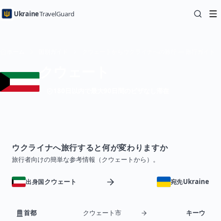
Ukraine
TravelGuard
ホーム
国別ガイド
クウェートからウクライナへの旅行 — 旅行ガイド
クウェート
180日以内で最大90日間のビザなし滞在
ウクライナへ旅行すると何が変わりますか
旅行者向けの簡単な参考情報（クウェートから）。
クウェート
Ukraine
出身国
宛先
首都
クウェート市
キーウ