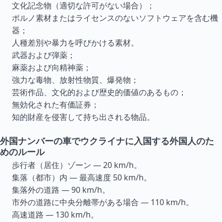
文化記念物（適切な許可がない場合）；
ポルノ素材またはライセンスのないソフトウェアを含む機
器；
人種差別や暴力を呼びかける素材。
武器および弾薬；
麻薬および向精神薬；
強力な毒物、放射性物質、爆発物；
芸術作品、文化的および歴史的価値のあるもの；
無効化された有価証券；
知的財産を侵害して持ち出される物品。
外国ナンバーの車でウクライナに入国する外国人のた
めのルール
歩行者（居住）ゾーン — 20 km/h。
集落（都市）内 — 最高速度 50 km/h。
集落外の道路 — 90 km/h。
市外の道路に中央分離帯がある場合 — 110 km/h。
高速道路 — 130 km/h。