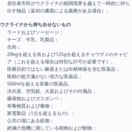
居住者市民がウクライナの税関境界を越えて一時的に持ち
出す物品（返却の書面による義務がある場合）。
ウクライナから持ち出せないもの
ラードおよびソーセージ；
チーズ、牛乳、乳製品；
生肉；
20kgを超える魚および125gを超えるチョウザメのキャビ
ア（これを超える場合は特別な許可が必要です）。
医療目的ではない麻薬または向精神薬を含む医薬品；
医師の処方箋がない強力な医薬品；
500mlを超える容量の医薬品。
冷兵器、空気銃、火器およびその付属品；
爆発物およびガスボンベ；
有毒物質および毒物；
家電製品（1点を超えるもの）；
公共の場にある鉱物；
絶滅の危機に瀕している植物および動物；