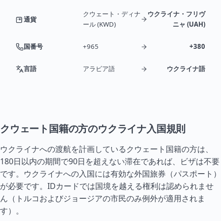
クウェート・ディナ
ウクライナ・フリヴ
通貨
ール (KWD)
ニャ (UAH)
国番号
+965
+380
言語
アラビア語
ウクライナ語
クウェート国籍の方のウクライナ入国規則
ウクライナへの渡航を計画しているクウェート国籍の方は、
180日以内の期間で90日を超えない滞在であれば、ビザは不要
です。ウクライナへの入国には有効な外国旅券（パスポート）
が必要です。IDカードでは国境を越える権利は認められませ
ん（
トルコ
および
ジョージア
の市民のみ例外が適用されま
す）。