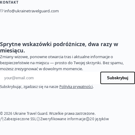
KONTAKT
info@ukrainetravelguard.com
Sprytne wskazówki podróżnicze, dwa razy w
miesiącu.
Zmiany wizowe, ponowne otwarcia tras i aktualne informacje o
bezpieczeństwie na miejscu — prosto do Twojej skrzynki. Bez spamu,
możesz zrezygnować w dowolnym momencie.
Adres e-mail
Subskrybuj
Subskrybując, zgadzasz się na nasze
Polityka prywatności
.
© 2026 Ukraine Travel Guard. Wszelkie prawa zastrzeżone.
Zabezpieczone SSL
Zweryfikowane informacje
20 języków