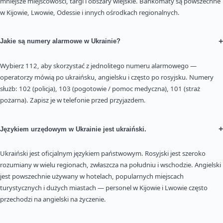
mniejsze miejscowości, targi i obszary wiejskie. Bankomaty są powszechne
w Kijowie, Lwowie, Odessie i innych ośrodkach regionalnych.
+
Jakie są numery alarmowe w Ukrainie?
Wybierz 112, aby skorzystać z jednolitego numeru alarmowego —
operatorzy mówią po ukraińsku, angielsku i często po rosyjsku. Numery
służb: 102 (policja), 103 (pogotowie / pomoc medyczna), 101 (straż
pożarna). Zapisz je w telefonie przed przyjazdem.
+
Językiem urzędowym w Ukrainie jest ukraiński.
Ukraiński jest oficjalnym językiem państwowym. Rosyjski jest szeroko
rozumiany w wielu regionach, zwłaszcza na południu i wschodzie. Angielski
jest powszechnie używany w hotelach, popularnych miejscach
turystycznych i dużych miastach — personel w Kijowie i Lwowie często
przechodzi na angielski na życzenie.