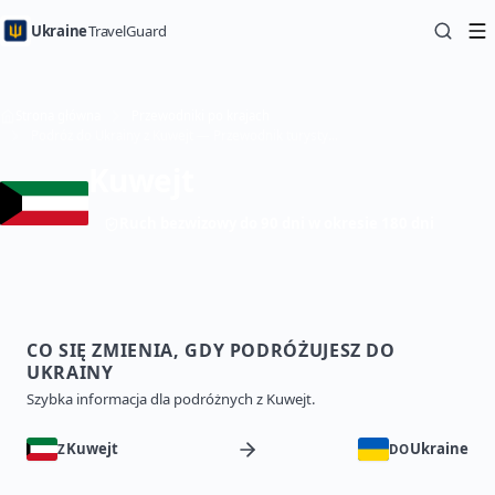
Ukraine
TravelGuard
Strona główna
Przewodniki po krajach
Podróż do Ukrainy z Kuwejt — Przewodnik turystyczny
Kuwejt
Ruch bezwizowy do 90 dni w okresie 180 dni
CO SIĘ ZMIENIA, GDY PODRÓŻUJESZ DO
UKRAINY
Szybka informacja dla podróżnych z Kuwejt.
Kuwejt
Ukraine
Z
DO