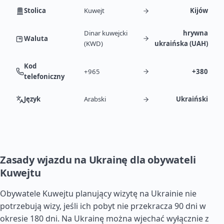
Stolica
Kuwejt
Kijów
Dinar kuwejcki
hrywna
Waluta
(KWD)
ukraińska (UAH)
Kod
+965
+380
telefoniczny
Język
Arabski
Ukraiński
Zasady wjazdu na Ukrainę dla obywateli
Kuwejtu
Obywatele Kuwejtu planujący wizytę na Ukrainie nie
potrzebują wizy, jeśli ich pobyt nie przekracza 90 dni w
okresie 180 dni. Na Ukrainę można wjechać wyłącznie z