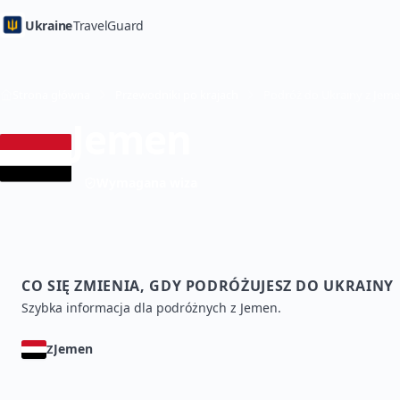
Ukraine
TravelGuard
Strona główna
Przewodniki po krajach
Jemen
Wymagana wiza
CO SIĘ ZMIENIA, GDY PODRÓŻUJESZ DO UKRAINY
Szybka informacja dla podróżnych z Jemen.
Jemen
Z