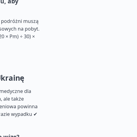
nu, aby
, podróżni muszą
sowych na pobyt.
0 × Pm) ÷ 30) ×
Ukrainę
 medyczne dla
 ale także
zeniowa powinna
razie wypadku ✔
o wizę?