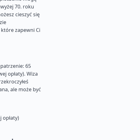
owyżej 70. roku
ożesz cieszyć się
zie
 które zapewni Ci
patrzenie: 65
ej opłaty). Wiza
przekroczyłeś
ana, ale może być
 opłaty)