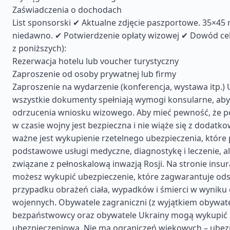
Zaświadczenia o dochodach
List sponsorski ✔ Aktualne zdjęcie paszportowe. 35×4
niedawno. ✔ Potwierdzenie opłaty wizowej ✔ Dowód ce
z poniższych):
Rezerwacja hotelu lub voucher turystyczny
Zaproszenie od osoby prywatnej lub firmy
Zaproszenie na wydarzenie (konferencja, wystawa itp.) U
wszystkie dokumenty spełniają wymogi konsularne, aby
odrzucenia wniosku wizowego. Aby mieć pewność, że p
w czasie wojny jest bezpieczna i nie wiąże się z dodatk
ważne jest wykupienie rzetelnego ubezpieczenia, które p
podstawowe usługi medyczne, diagnostykę i leczenie, al
związane z pełnoskalową inwazją Rosji. Na stronie ins
możesz wykupić ubezpieczenie, które zagwarantuje o
przypadku obrażeń ciała, wypadków i śmierci w wyniku 
wojennych. Obywatele zagraniczni (z wyjątkiem obywatel
bezpaństwowcy oraz obywatele Ukrainy mogą wykupić 
ubezpieczeniową. Nie ma ograniczeń wiekowych – ube