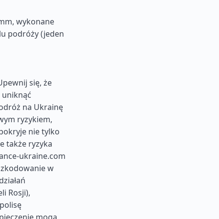
5 mm, wykonane
lu podróży (jeden
pewnij się, że
 uniknąć
odróż na Ukrainę
owym ryzykiem,
okryje nie tylko
e także ryzyka
urance-ukraine.com
dszkodowanie w
działań
i Rosji),
polisę
zpieczenie mogą