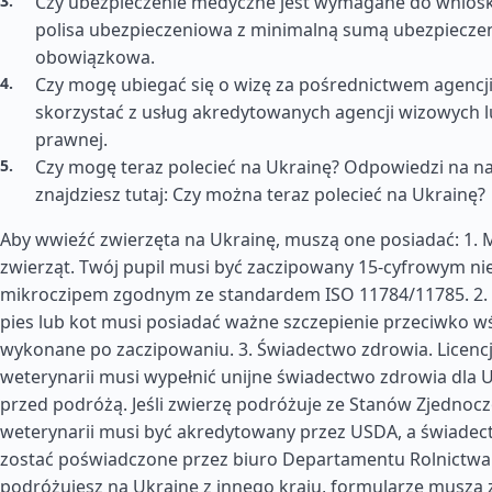
Czy ubezpieczenie medyczne jest wymagane do wnios
polisa ubezpieczeniowa z minimalną sumą ubezpieczen
obowiązkowa.
Czy mogę ubiegać się o wizę za pośrednictwem agencji
skorzystać z usług akredytowanych agencji wizowych 
prawnej.
Czy mogę teraz polecieć na Ukrainę? Odpowiedzi na na
znajdziesz tutaj: Czy można teraz polecieć na Ukrainę?
Aby wwieźć zwierzęta na Ukrainę, muszą one posiadać: 1. M
zwierząt. Twój pupil musi być zaczipowany 15-cyfrowym n
mikroczipem zgodnym ze standardem ISO 11784/11785. 2. 
pies lub kot musi posiadać ważne szczepienie przeciwko wś
wykonane po zaczipowaniu. 3. Świadectwo zdrowia. Licenc
weterynarii musi wypełnić unijne świadectwo zdrowia dla U
przed podróżą. Jeśli zwierzę podróżuje ze Stanów Zjednocz
weterynarii musi być akredytowany przez USDA, a świade
zostać poświadczone przez biuro Departamentu Rolnictwa s
podróżujesz na Ukrainę z innego kraju, formularze muszą 