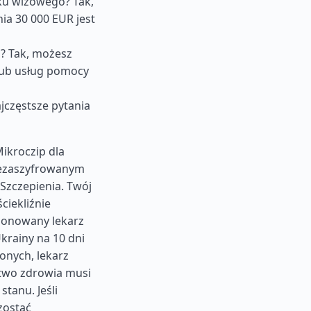
ku wizowego? Tak,
ia 30 000 EUR jest
? Tak, możesz
lub usług pomocy
jczęstsze pytania
ikroczip dla
iezaszyfrowanym
Szczepienia. Twój
ciekliźnie
jonowany lekarz
krainy na 10 dni
onych, lekarz
ctwo zdrowia musi
tanu. Jeśli
zostać