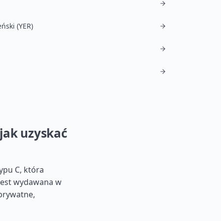
eński (YER)
jak uzyskać
pu C, która
 jest wydawana w
 prywatne,