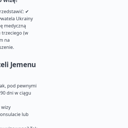
rzedstawić: ✔
watela Ukrainy
cję medyczną
u trzeciego (w
em na
szenie.
eli Jemenu
Tak, pod pewnymi
90 dni w ciągu
 wizy
onsulacie lub