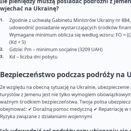
Ile pieniędzy muszą posiadać podróżni z Jeme
wjechać na Ukrainę?
Zgodnie z uchwałą Gabinetu Ministrów Ukrainy nr 884
udowodnić posiadanie wystarczających środków finan
Wymagane minimum oblicza się według wzoru: FO = ((2
(Kd + 5)
Gdzie: Pm – minimum socjalne (3209 UAH)
Kd – liczba dni pobytu
Bezpieczeństwo podczas podróży na 
Ze względu na obecną sytuację na Ukrainie, ubezpieczenie
turystów z Jemenu jest nie tylko wymogiem obowiązkowym,
ważnym środkiem bezpieczeństwa. Twoja polisa ubezpiec
obejmować: ✔ Doraźną pomoc medyczną ✔ Repatriację w 
Ryzyka związane z działaniami wojennymi
Jak udowodnić cel podróży przy ubieganiu się 