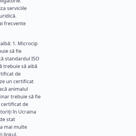
ligatorie.
za serviciile
uridică.
ai frecvente
aibă: 1. Microcip
ie să fie
ctă standardul ISO
ă trebuie să aibă
tificat de
e un certificat
Dacă animalul
nar trebuie să fie
 certificat de
toriți în Ucraina
de stat
la mai multe
 linkul.