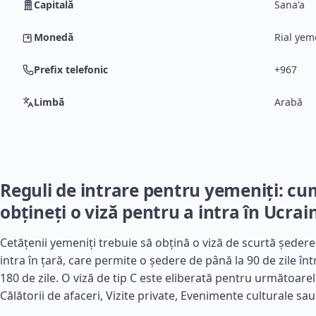
Capitală
Sana'a
Monedă
Rial yem
Prefix telefonic
+967
Limbă
Arabă
Reguli de intrare pentru yemeniți: cu
obțineți o viză pentru a intra în Ucrai
Cetățenii yemeniți trebuie să obțină o viză de scurtă ședere
intra în țară, care permite o ședere de până la 90 de zile în
180 de zile. O viză de tip C este eliberată pentru următoare
Călătorii de afaceri, Vizite private, Evenimente culturale sau