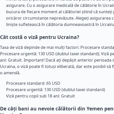
asigurare. Cu o asigurare medicală de călătorie în Ucrain
bucura de fiecare moment al călătoriei știind că sunteți 
oricăror circumstanțe neprevăzute. Alegeți asigurarea ca
liniște sufletească în călătoria dumneavoastră în Ucrain
Cât costă o viză pentru Ucraina?
Taxa de viză depinde de mai mulți factori: Procesare stand
Procesare urgentă: 130 USD (dublul taxei standard); Viză p
ani: Gratuit. Important! Dacă ați depășit anterior perioada 
Ucraina, o viză poate fi totuși eliberată, dar este posibil să f
o amendă.
Procesare standard: 65 USD
Procesare urgentă: 130 USD (dublul taxei standard)
Viză pentru copii sub 18 ani: Gratuit
De câți bani au nevoie călătorii din Yemen pent