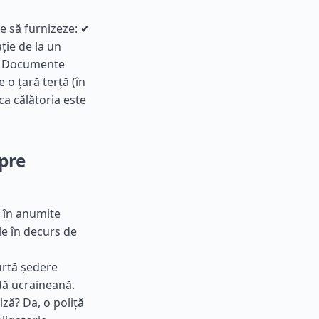
ie să furnizeze: ✔
ție de la un
 ✔ Documente
 o țară terță (în
ca călătoria este
spre
, în anumite
le în decurs de
curtă ședere
dă ucraineană.
ză? Da, o poliță