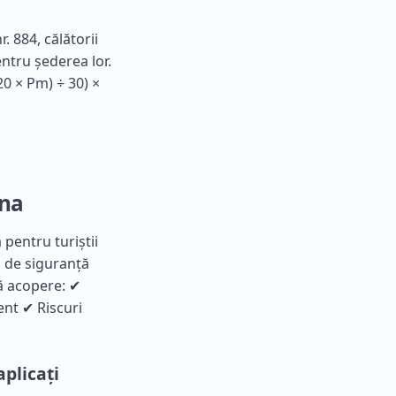
. 884, călătorii
ntru șederea lor.
20 × Pm) ÷ 30) ×
ina
 pentru turiștii
ă de siguranță
ă acopere: ✔
ent ✔ Riscuri
aplicați