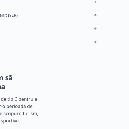
enit (YER)
m să
na
 de tip C pentru a
tr-o perioadă de
le scopuri: Turism,
 sportive.