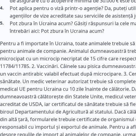
de asigurare cu o acoperire minimă de 30.000 € este ob
Pot aplica pentru o viză printr-o agenție? Da, puteți utili
agențiilor de vize acreditate sau serviciile de asistență j
Pot zbura în Ucraina acum? Găsiți răspunsuri la cele m
întrebări aici: Pot zbura în Ucraina acum?
Pentru a fi importate în Ucraina, toate animalele trebuie să 
pentru animale de companie. Animalul dumneavoastră trebu
microcipat cu un microcip necriptat de 15 cifre care respe
11784/11785. 2. Vaccinări. Câinele sau pisica dumneavoastr
un vaccin antirabic valabil efectuat după microcipare. 3. Cer
sănătate. Un medic veterinar autorizat trebuie să completez
medical UE pentru Ucraina cu 10 zile înainte de călătorie. 
dumneavoastră călătorește din Statele Unite, medicul veteri
acreditat de USDA, iar certificatul de sănătate trebuie să fie
biroul Departamentului de Agricultură al statului. Dacă călă
din altă țară, formularele trebuie certificate de organismul 
responsabil cu importul și exportul de animale. Pentru a af
despre regulile de import al animalelor de companie, urmați