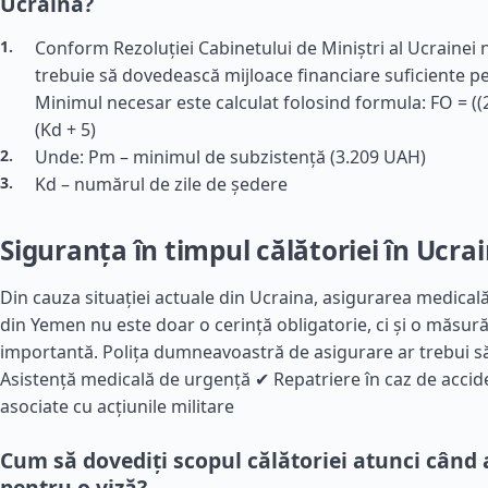
Ucraina?
Conform Rezoluției Cabinetului de Miniștri al Ucrainei nr
trebuie să dovedească mijloace financiare suficiente pe
Minimul necesar este calculat folosind formula: FO = ((
(Kd + 5)
Unde: Pm – minimul de subzistență (3.209 UAH)
Kd – numărul de zile de ședere
Siguranța în timpul călătoriei în Ucra
Din cauza situației actuale din Ucraina, asigurarea medicală
din Yemen nu este doar o cerință obligatorie, ci și o măsur
importantă. Polița dumneavoastră de asigurare ar trebui s
Asistență medicală de urgență ✔ Repatriere în caz de accid
asociate cu acțiunile militare
Cum să dovediți scopul călătoriei atunci când 
pentru o viză?