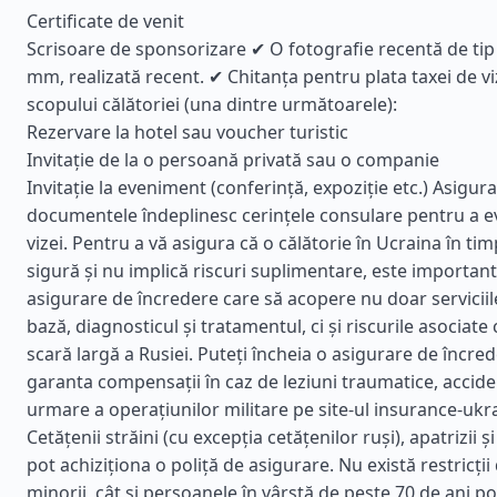
Certificate de venit
Scrisoare de sponsorizare ✔ O fotografie recentă de ti
mm, realizată recent. ✔ Chitanța pentru plata taxei de 
scopului călătoriei (una dintre următoarele):
Rezervare la hotel sau voucher turistic
Invitație de la o persoană privată sau o companie
Invitație la eveniment (conferință, expoziție etc.) Asigura
documentele îndeplinesc cerințele consulare pentru a e
vizei. Pentru a vă asigura că o călătorie în Ucraina în ti
sigură și nu implică riscuri suplimentare, este important
asigurare de încredere care să acopere nu doar servicii
bază, diagnosticul și tratamentul, ci și riscurile asociate
scară largă a Rusiei. Puteți încheia o asigurare de încre
garanta compensații în caz de leziuni traumatice, accide
urmare a operațiunilor militare pe site-ul insurance-ukr
Cetățenii străini (cu excepția cetățenilor ruși), apatrizii ș
pot achiziționa o poliță de asigurare. Nu există restricții 
minorii, cât și persoanele în vârstă de peste 70 de ani po