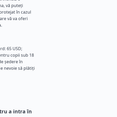
a, vă puteți
protejat în cazul
re vă va oferi
a.
ard: 65 USD;
entru copii sub 18
de ședere în
ie nevoie să plătiți
ru a intra în