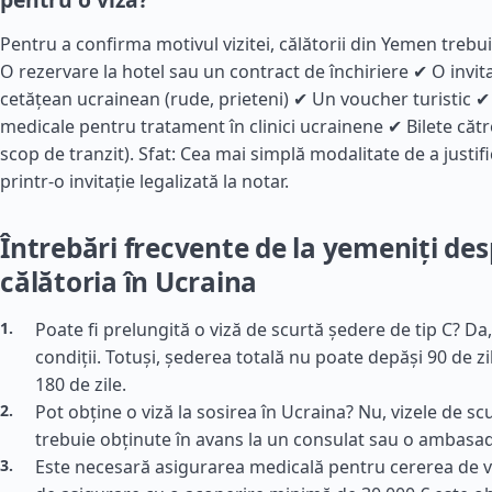
Pentru a confirma motivul vizitei, călătorii din Yemen trebu
O rezervare la hotel sau un contract de închiriere ✔ O invita
cetățean ucrainean (rude, prieteni) ✔ Un voucher turistic
medicale pentru tratament în clinici ucrainene ✔ Bilete către
scop de tranzit). Sfat: Cea mai simplă modalitate de a justifi
printr-o invitație legalizată la notar.
Întrebări frecvente de la yemeniți de
călătoria în Ucraina
Poate fi prelungită o viză de scurtă ședere de tip C? Da
condiții. Totuși, șederea totală nu poate depăși 90 de zi
180 de zile.
Pot obține o viză la sosirea în Ucraina? Nu, vizele de s
trebuie obținute în avans la un consulat sau o ambasa
Este necesară asigurarea medicală pentru cererea de vi