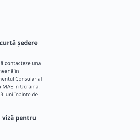
scurtă ședere
 să contacteze una
ineană în
entul Consular al
a MAE în Ucraina.
 luni înainte de
 viză pentru