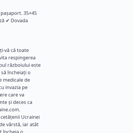
p pașaport. 35×45
viză ✔ Dovada
ți-vă că toate
vita respingerea
mpul războiului este
 să încheiați o
le medicale de
 cu invazia pe
dere care va
nte și deces ca
aine.com.
i cetățenii Ucrainei
de vârstă, iar atât
t încheia o