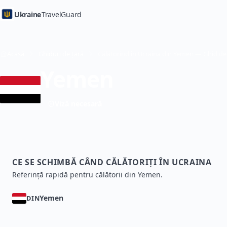
Ukraine
TravelGuard
Acasă
Ghiduri de țară
Yemen
Viză necesară
CE SE SCHIMBĂ CÂND CĂLĂTORIȚI ÎN UCRAINA
Referință rapidă pentru călătorii din Yemen.
Yemen
DIN