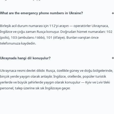
+
What are the emergency phone numbers in Ukraine?
Birleşik acil durum numarası için 112’yi arayın — operatörler Ukraynaca,
İngilizce ve çoğu zaman Rusça konuşur. Doğrudan hizmet numaraları: 102
(polis), 103 (ambulans / tıbbi), 101 (itfaiye). Bunları varıştan önce
telefonunuza kaydedin.
+
Ukraynada hangi dil konuşulur?
Ukraynaca resmi devlet dilidir. Rusça, özellikle güney ve doğu bölgelerinde,
birçok yerde yaygın olarak anlaşılır. İngilizce, otellerde, popüler turistik
yerlerde ve büyük şehirlerde yaygın olarak konuşulur — Kyiv ve Lviv'deki
personel, talep üzerine sık sık İngilizceye geçer.