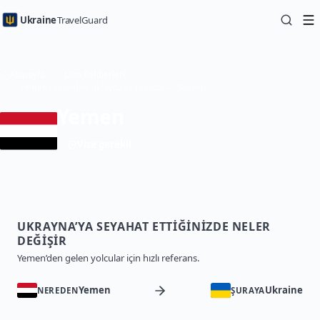
Ukraine
TravelGuard
Anasayfa
Ülke Rehberleri
Yemen üzerinden Ukrayna’ya seyahat — Seyahat Rehberi
Yemen
Vize gerekli
UKRAYNA’YA SEYAHAT ETTIĞINIZDE NELER
DEĞIŞIR
Yemen’den gelen yolcular için hızlı referans.
Yemen
Ukraine
NEREDEN
ŞURAYA