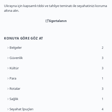
Ukrayna için kapsamlı tıbbi ve tahliye teminatı ile seyahatinizi koruma
altına alın.
Sigortalanın
KONUYA GÖRE GÖZ AT
Belgeler
2
Güvenlik
3
Kültür
3
Para
1
Rotalar
3
Sağlık
1
Seyahat İpuçları
4