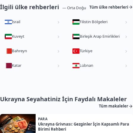
İlgili ülke rehberleri
Tüm ülke rehberleri
— Orta Doğu
İsrail
Filistin Bölgeleri
Kuveyt
Birleşik Arap Emirlikleri
Bahreyn
Türkiye
Katar
Lübnan
Ukrayna Seyahatiniz İçin Faydalı Makaleler
Tüm makaleler
PARA
Ukrayna Grivnası: Gezginler İçin Kapsamlı Para
Birimi Rehberi