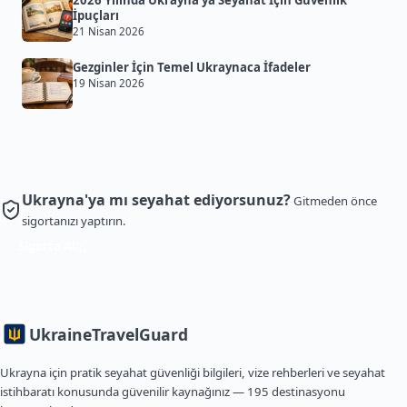
2026 Yılında Ukrayna’ya Seyahat İçin Güvenlik
İpuçları
21 Nisan 2026
Gezginler İçin Temel Ukraynaca İfadeler
19 Nisan 2026
Ukrayna'ya mı seyahat ediyorsunuz?
Gitmeden önce
sigortanızı yaptırın.
Sigorta Al
Ukraine
TravelGuard
Ukrayna için pratik seyahat güvenliği bilgileri, vize rehberleri ve seyahat
istihbaratı konusunda güvenilir kaynağınız — 195 destinasyonu