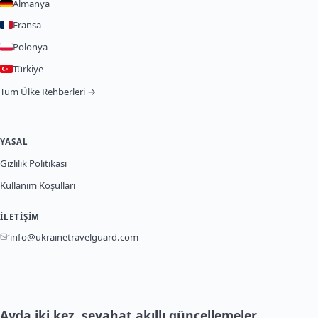
Almanya
Fransa
Polonya
Türkiye
Tüm Ülke Rehberleri →
YASAL
Gizlilik Politikası
Kullanım Koşulları
İLETIŞIM
info@ukrainetravelguard.com
Ayda iki kez, seyahat akıllı güncellemeler.