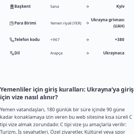
Başkent
Sana
Kyiv
Ukrayna grivnası
Para Birimi
Yemen riyali (YER)
(UAH)
Telefon kodu
+967
+380
Dil
Arapça
Ukraynaca
Yemenliler için giriş kuralları: Ukrayna’ya giriş
için vize nasıl alınır?
Yemen vatandaşları, 180 günlük bir süre içinde 90 güne
kadar konaklamaya izin veren bu web sitesine kısa süreli C
tipi vize almak zorundadır. C tipi vize şu amaçlarla verilir:
Turizm, İş seyahatleri, Özel ziyaretler, Kültürel veya spor