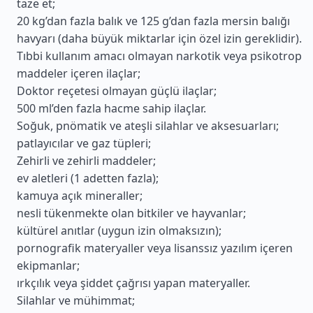
taze et;
20 kg’dan fazla balık ve 125 g’dan fazla mersin balığı
havyarı (daha büyük miktarlar için özel izin gereklidir).
Tıbbi kullanım amacı olmayan narkotik veya psikotrop
maddeler içeren ilaçlar;
Doktor reçetesi olmayan güçlü ilaçlar;
500 ml’den fazla hacme sahip ilaçlar.
Soğuk, pnömatik ve ateşli silahlar ve aksesuarları;
patlayıcılar ve gaz tüpleri;
Zehirli ve zehirli maddeler;
ev aletleri (1 adetten fazla);
kamuya açık mineraller;
nesli tükenmekte olan bitkiler ve hayvanlar;
kültürel anıtlar (uygun izin olmaksızın);
pornografik materyaller veya lisanssız yazılım içeren
ekipmanlar;
ırkçılık veya şiddet çağrısı yapan materyaller.
Silahlar ve mühimmat;