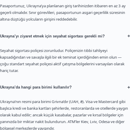
Pasaportunuz, Ukrayna’ya planlanan giriş tarihinizden itibaren en az 3 ay
geçerli olmalıdır. Sınır görevlileri, pasaportunun asgari geçerlilik süresinin
altına düştüğü yolcuların girişini reddedebilir.
+
Ukrayna’yı ziyaret etmek için seyahat sigortası gerekli mi?
Seyahat sigortası poliçesi zorunludur. Poliçenizin tıbbi tahliyeyi
kapsadığından ve savaşla ilgili bir ek teminat içerdiğinden emin olun —
çoğu standart seyahat poliçesi aktif çatışma bölgelerini varsayılan olarak
hariç tutar.
+
Ukrayna’da hangi para birimi kullanılır?
Ukrayna’nın resmi para birimi Grivna’dır (UAH, ₴). Visa ve Mastercard gibi
başlıca kredi ve banka kartları şehirlerde, restoranlarda ve otellerde yaygın
olarak kabul edilir; ancak küçük kasabalar, pazarlar ve kırsal bölgeler için
yanınızda bir miktar nakit bulundurun. ATM’ler Kiev, Lviv, Odesa ve diğer
bölgesel merkezlerde yaygındır.