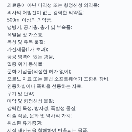
의료용이 아닌 마약성 또는 향정신성 의약품;
의사의 처방전이 없는 강력한 의약품;
500ml 이상의 의약품.
냉병기, 공기총, 총기 및 부속품;
폭발물 및 가스통;
독성 및 유독 물질;
가전제품(1개 초과);
공공 영역에 있는 광물;
멸종 위기 동식물;
문화 기념물(적절한 허가 없이);
포르노 자료 또는 불법 소프트웨어가 포함된 장비;
인종차별이나 폭력을 선동하는 자료.
무기 및 탄약;
마약 및 향정신성 물질;
강력한 독성, 방사성, 폭발성 물질;
예술 작품, 문화 및 역사적 가치;
취소된 유가증권;
지적 재산권을 침해하여 반출되는 물품.